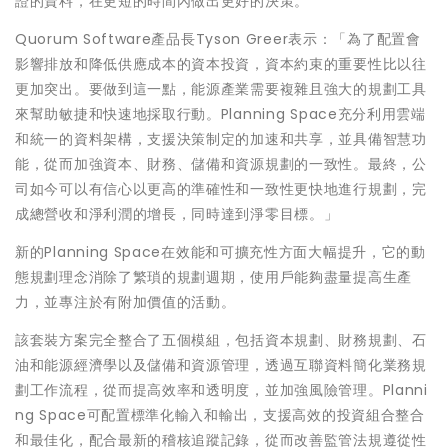
證的資料，在更短的時間內做出更好的決策。
Quorum Software產品長Tyson Greer表示：「為了配置會
影響排放和降低供應成本的資本投資，資本約束的重要性比以往
更加突出。要做到這一點，能源產業需要複雜且強大的規劃工具
來幫助敏捷和快速地採取行動。Planning Space充分利用雲端
和統一的資料架構，支援決策制定的加速和共享，並具備智慧功
能，從而加強資本、財務、儲備和資源規劃的一致性。最終，公
司如今可以有信心以更高的準確性和一致性更快地進行規劃，完
成總營收和淨利潤的增長，同時達到淨零目標。」
新的Planning Space在效能和可擴充性方面大幅提升，它的動
態規劃理念消除了繁瑣的規劃週期，使用戶能夠盡量提高生產
力，並專注於有附加價值的活動。
該套裝方案完全整合了五個模組，包括資本規劃、財務規劃、石
油和能源經濟學以及儲備和資源管理，透過互聯資料簡化業務規
劃工作流程，從而提高效率和透明度，並加強風險管理。Planni
ng Space可配置標準化輸入和輸出，支援高效的投資組合整合
和最佳化，配合最新的稽核追蹤記錄，從而改善監管法規遵從性