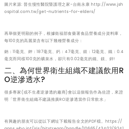
圖片來源: 晉生慢性醫院暨護理之家-台南永康 http://www.jsh
ospital.com.tw/get-nutrients-for-elders/
再舉個更明顯的例子，根據衛福部食藥署食品營養成分資料庫，
每100克的高麗菜含有以下幾種營養成分：
鈉：11毫克、鉀：187毫克、鈣：47毫克、鎂：12毫克、鐵：0.4
毫克而同樣100克的礦泉水，卻只有0.02毫克的鐵、鎂、鋅!
二、為何世界衛生組織不建議飲用R
O逆滲透水?
很多專家(或不生產逆滲透的廠商)會以這個報告作為佐證，來證
明「世界衛生組織不建議推廣RO逆滲透當作日常飲水」
有興趣的朋友可以從以下網址下載報告全文的PDF檔。https://
apps.who.int/iris/bitstream/handle/10665/43403/9241