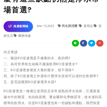
場首選?
Mar 15,2023
民生與消費
家用品
居
推廣新聞稿
家生活
醫療保健
內文導讀
一、聽說RO逆滲透是不健康的水，真的嗎?
二、為何世界衛生組織不建議飲用RO逆滲透水?
三、RO逆滲透會製造大量的廢水，很不環保?
四、除了RO逆滲透之外還有什麼淨水技術可以達到生飲標準?
五、是否該購買RO逆滲透淨水器?
RO逆滲透是一種廣泛使用並且非常成熟的淨水技術，它通過過
濾水中的雜質，包括病原體、重金屬和化學物質等，使水達到高
標準的飲用水。但是RO逆滲透也有一些缺點和優點，我們深度