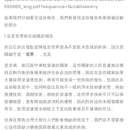
593989_eng.pdf?sequence=1&isAllowed=y
如果我們仔細看完這份報告，我們會發現這份報告有兩個被誤解
的部分
1.這是世界衛生組織的報告
所以它的出發點是降低全世界因為不當飲水造成的疾病，請注意
關鍵字是「
世界
」，尤其
是非洲、南亞跟中東較落後的國家，這些國家的人民普遍無法獲
得足夠均衡的食物來維持生命必須的營養，因此在這些國家如果
大量採用逆滲透技術，將有可能造成一些疾病的發生，也因此在
這份報告當中，也同時提出其他不一樣的淨水技術優劣勢，例如
脫鹽技術、蒸餾技術，相較於逆滲透，這些淨水技術不只可以保
留礦物質，更有降低能源消耗的優勢，因此對於這些未開發國家
而言，飲用逆滲透水相較之下是比較奢侈且不健康的作法。
但身在寶島台灣大部分人們飲食無缺的情況下，我們並不需要擔
心這些因缺少礦物質跟微量元素造成的疾病。