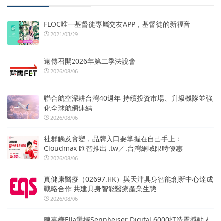
FLOC唯一基督徒專屬交友APP，基督徒的新福音
2021/03/29
遠傳召開2026年第二季法說會
2026/08/06
聯合航空深耕台灣40週年 持續投資市場、升級機隊並強
化全球航網連結
2026/08/06
社群觸及會變，品牌入口要掌握在自己手上：
Cloudmax 匯智推出 .tw／.台灣網域限時優惠
2026/08/06
真健康醫療（02697.HK）與天津具身智能創新中心達成
戰略合作 共建具身智能醫療產業生態
2026/08/06
陳嘉樺Ella選擇Sennheiser Digital 6000打造震撼動人