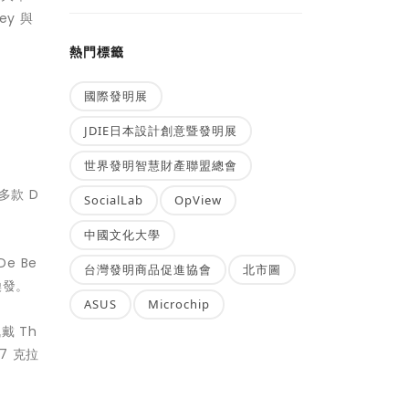
ey 與
熱門標籤
國際發明展
JDIE日本設計創意暨發明展
世界發明智慧財產聯盟總會
多款 D
SocialLab
OpView
中國文化大學
e Be
台灣發明商品促進協會
北市圖
光煥發。
ASUS
Microchip
戴 Th
57 克拉