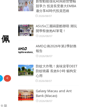
創智動能強化AI與經營雙軸
競爭力 投資長受臺大EMBA
邀分享AI時代投資思維
2026/08/07
ASUSx三麗鷗耍酷聯萌 潮玩
開學祭搶抱AI筆電！
 佩
2026/08/07
AMD公佈2026年第2季財務
報告
2026/08/07
防蚊大作戰！臭味滾零DEET
防蚊噴霧 長效8小時 貓狗安
心用
2026/08/07
Galaxy Macau and Ant
Bank (Macao)
2026/08/07
盛大舉