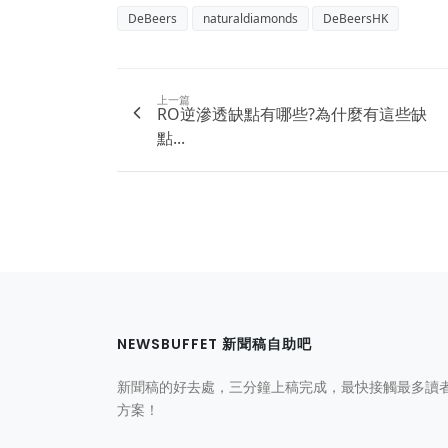
DeBeers
naturaldiamonds
DeBeersHK
上一篇
RO逆滲透缺點有哪些?為什麼有這些缺
點...
NEWSBUFFET 新聞稿自助吧
新聞稿的好去處，三分鐘上稿完成，最快接觸最多讀
方案！