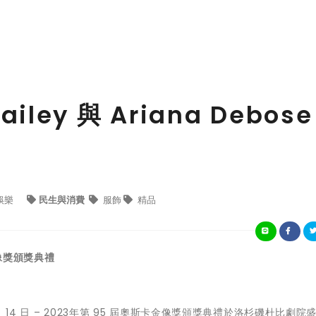
ailey 與 Ariana Debose
娛樂
民生與消費
服飾
精品
金像獎頒獎典禮
3 月 14 日 – 2023年第 95 屆奧斯卡金像獎頒獎典禮於洛杉磯杜比劇院