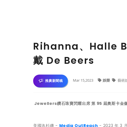
Rihanna、Halle B
戴 De Beers
Mar 15,2023
娛樂
藝術
推廣新聞稿
Jewellers鑽石珠寶閃耀出席 第 95 屆奧斯卡
美國洛杉磯 -
Media OutReach
- 2023 年 