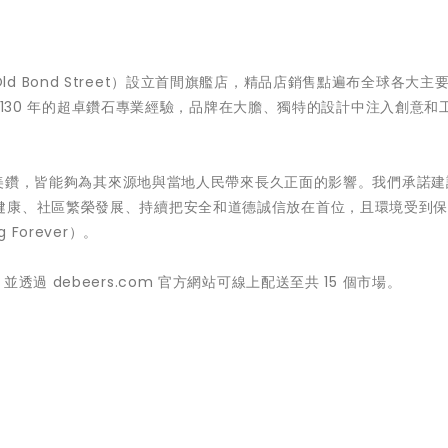
德街（Old Bond Street）設立首間旗艦店，精品店銷售點遍布全球各大主
超過 130 年的超卓鑽石專業經驗，品牌在大膽、獨特的設計中注入創意和
一顆美鑽，皆能夠為其來源地與當地人民帶來長久正面的影響。我們承諾
健康、社區繁榮發展、持續把安全和道德誠信放在首位，且環境受到
Forever）。
品店，並透過 debeers.com 官方網站可線上配送至共 15 個市場。