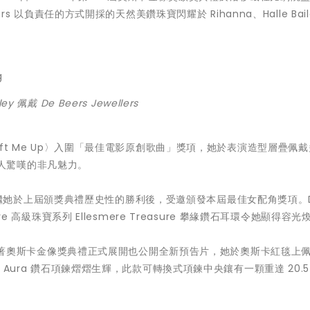
rs 以負責任的方式開採的天然美鑽珠寶閃耀於 Rihanna、Halle Bail
iley
佩戴
De Beers Jewellers
ift Me Up〉入圍「最佳電影原創歌曲」獎項，她於表演造型層疊佩戴
彰顯令人驚嘆的非凡魅力。
ose 繼她於上屆頒獎典禮歷史性的勝利後，受邀頒發本屆最佳女配角獎項。D
f Nature 高級珠寶系列 Ellesmere Treasure 攀緣鑽石耳環令她顯得容
版電影隨著奧斯卡金像獎典禮正式展開也公開全新預告片，她於奧斯卡紅毯上佩
dnight Aura 鑽石項鍊熠熠生輝，此款可轉換式項鍊中央鑲有一顆重達 20.