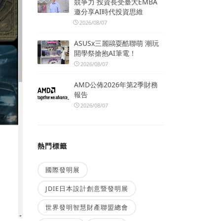
競爭力 投資長受臺大EMBA
邀分享AI時代投資思維
2026/08/07
ASUSx三麗鷗耍酷聯萌 潮玩
開學祭搶抱AI筆電！
2026/08/07
AMD公佈2026年第2季財務
報告
2026/08/07
熱門標籤
國際發明展
JDIE日本設計創意暨發明展
世界發明智慧財產聯盟總會