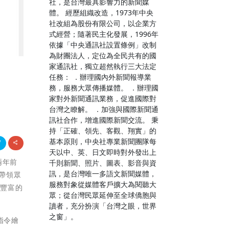
社，是台灣最具影響力的新聞媒
體。 經歷組織改造，1973年中央
社改組為股份有限公司，以企業方
式經營；隨著民主化發展，1996年
依據「中央通訊社設置條例」改制
為財團法人，定位為全民共有的國
家通訊社，獨立超然執行三大法定
任務： ．辦理國內外新聞報導業
務，服務大眾傳播媒體。 ．辦理國
家對外新聞通訊業務，促進國際對
台灣之瞭解。 ．加強與國際新聞通
訊社合作，增進國際新聞交流。 秉
持「正確、領先、客觀、翔實」的
基本原則，中央社專業新聞團隊每
天以中、英、日文即時對外發出上
在兩年前
千則新聞、照片、圖表、影音與資
訊，是台灣唯一多語文新聞媒體，
，帶領眾
服務對象從媒體客戶擴大為閱聽大
更豐富的
眾；從台灣民眾延伸至全球僑胞與
讀者，充分扮演「台灣之眼，世界
之窗」。
入指令繪