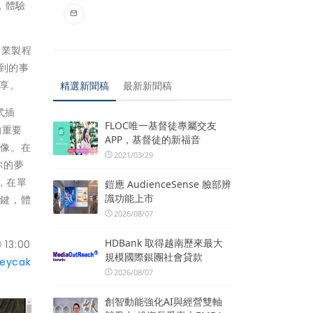
能，體驗
產業製程
到的事
享。
精選新聞稿
最新新聞稿
式插
FLOC唯一基督徒專屬交友
的重要
APP，基督徒的新福音
圖像。在
2021/03/29
你的夢
，在單
鎧應 AudienceSense 臉部辨
識功能上市
關鍵，體
2026/08/07
HDBank 取得越南歷來最大
13:00
規模國際銀團社會貸款
veycak
2026/08/07
創智動能強化AI與經營雙軸