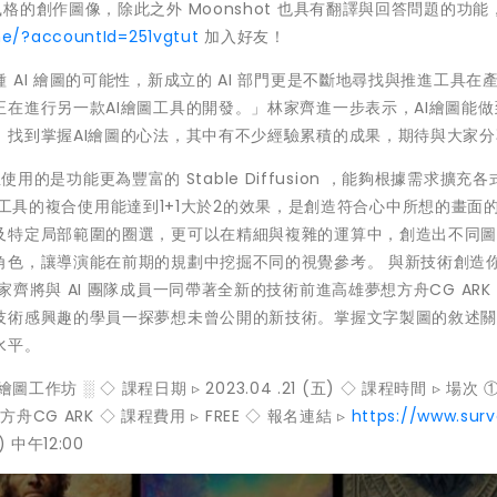
) 三種風格的創作圖像，除此之外 Moonshot 也具有翻譯與回答問題的功
.me/?accountId=251vgtut
加入好友！
AI 繪圖的可能性，新成立的 AI 部門更是不斷地尋找與推進工具在
在進行另一款AI繪圖工具的開發。」林家齊進一步表示，AI繪圖能做
，找到掌握AI繪圖的心法，其中有不少經驗累積的成果，期待與大家分
想使用的是功能更為豐富的 Stable Diffusion ，能夠根據需求擴充各
t ，工具的複合使用能達到1+1大於2的效果，是創造符合心中所想的畫面
及特定局部範圍的圈選，更可以在精細與複雜的運算中，創造出不同
角色，讓導演能在前期的規劃中挖掘不同的視覺參考。 與新技術創造
齊將與 AI 團隊成員一同帶著全新的技術前進高雄夢想方舟CG ARK
技術感興趣的學員一探夢想未曾公開的新技術。掌握文字製圖的敘述
水平。
 ░ ◇ 課程日期 ▹ 2023.04 .21 (五) ◇ 課程時間 ▹ 場次 ① 
夢想方舟CG ARK ◇ 課程費用 ▹ FREE ◇ 報名連結 ▹
https://www.sur
) 中午12:00