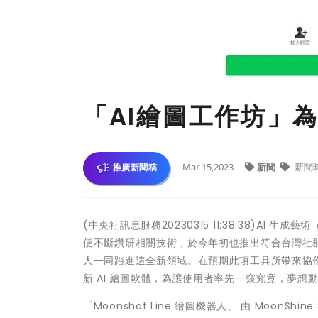
「AI繪圖工作坊」
Mar 15,2023
新聞
新聞
推廣新聞稿
(中央社訊息服務20230315 11:38:38)AI 
便不斷鑽研相關技術，於今年初也推出符合台灣社群使用
人一同踏進這全新領域。在預期此項工具所帶來協
新 AI 繪圖軟體，為讓使用者率先一窺究竟，夢想
「Moonshot Line 繪圖機器人」 由 MoonShi