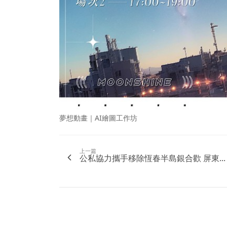
夢想動畫｜AI繪圖工作坊
上一篇
公私協力攜手移除恆春半島銀合歡 屏東...