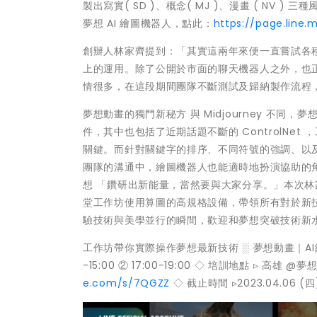
製出寫實( SD )、概念( MJ )、漫畫 ( NV 
夢想 AI 繪圖機器人，點此：
https://page.line
創辦人林家齊提到：「其實這兩年來便一直嘗試各種 
上的運用。除了公開於市面的聊天機器人之外，也正
情很多，在這段期間團隊不斷測試及歸納製作流程
夢想動畫的獨門新秘方 與 Midjourney 不同，夢
件，其中也包括了近期話題不斷的 ControlNe
關鍵。而針對關鍵字的排序、不同符號的強調、以
團隊的溝通中，繪圖機器人也能適時地扮演協助的
想 「鑽研出新能量，當然要與大家分享。」本次林家
堂工作坊使用算圖的高規格設備，帶領所有對於新
驗技術與美學並行的瞬間，歡迎和夢想突破技術新
工作坊帶你實際操作夢想最新技術 ░ 夢想動畫｜AI繪圖工作坊
-15:00 ② 17:00-19:00 ◇ 培訓地點 ▹ 高雄 @
e.com/s/7QGZZ
◇ 截止時間 ▹2023.04.06 (四