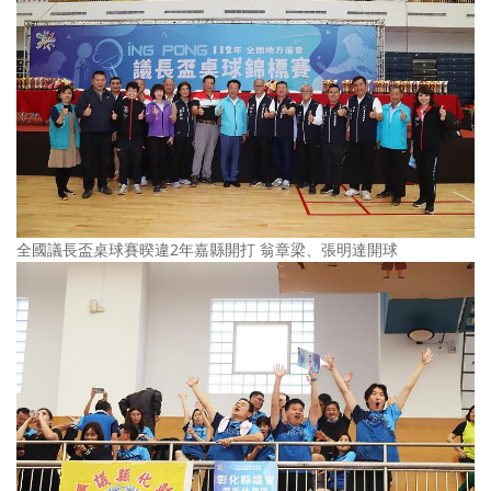
全國議長盃桌球賽暌違2年嘉縣開打 翁章梁、張明達開球