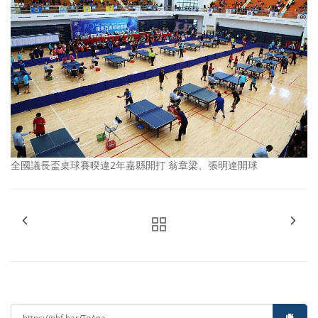
全國議長盃桌球賽暌違2年嘉縣開打 翁章梁、張明達開球