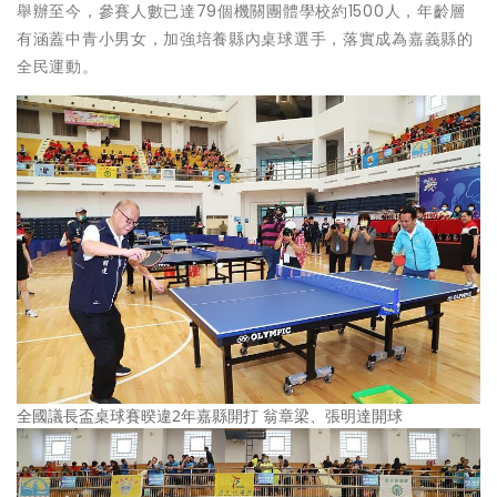
舉辦至今，參賽人數已達79個機關團體學校約1500人，年齡層
有涵蓋中青小男女，加強培養縣內桌球選手，落實成為嘉義縣的
全民運動。
全國議長盃桌球賽暌違2年嘉縣開打 翁章梁、張明達開球