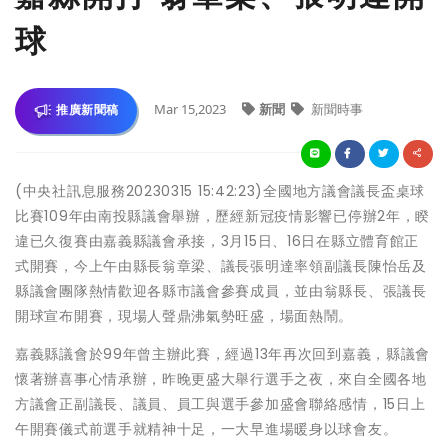
球
Mar 15,2023
新聞
新聞時事
推廣新聞稿
(中央社訊息服務20230315 15:42:23)全國地方議會議長盃桌球
比賽109年由南投縣議會舉辦，歷經新冠疫情影響已停辦2年，睽
違已久復賽由嘉義縣議會承接，3月15日、16日在縣立體育館正
式開賽，今上午由縣長翁章梁、議長張明達率領副議長陳怡岳及
縣議會團隊熱情歡迎各縣市議會參賽成員，並由翁縣長、張議長
開球宣布開賽，現場人聲鼎沸氣勢旺盛，場面熱鬧。
嘉義縣議會於99年曾主辦此賽，經過13年再次回到嘉義，縣議會
懷著辦喜事心情承辦，昨晚更盛大舉行選手之夜，來自全國各地
方議會正副議長、議員、員工與選手參加盛會聯絡感情，15日上
午開賽儀式前選手就精神十足，一大早進場暖身以球會友。