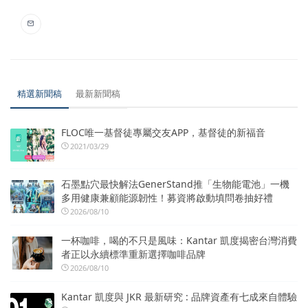
精選新聞稿
最新新聞稿
FLOC唯一基督徒專屬交友APP，基督徒的新福音
2021/03/29
石墨點穴最快解法GenerStand推「生物能電池」一機
多用健康兼顧能源韌性！募資將啟動填問卷抽好禮
2026/08/10
一杯咖啡，喝的不只是風味：Kantar 凱度揭密台灣消費
者正以永續標準重新選擇咖啡品牌
2026/08/10
Kantar 凱度與 JKR 最新研究 : 品牌資產有七成來自體驗