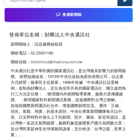
推廣新聞稿
發佈單位名稱：財團法人中央通訊社
新聞聯絡人：訊息服務核稿員
聯絡電話：02-25051180
聯絡信箱：
timtimcna@mail.cna.com.tw
中央通訊社是中華民國的國家通訊社，是台灣最具影響力的新聞媒
體。 經歷組織改造，1973年中央社改組為股份有限公司，以企業
方式經營；隨著民主化發展，1996年依據「中央通訊社設置條
例」改制為財團法人，定位為全民共有的國家通訊社，獨立超然執
行三大法定任務： ．辦理國內外新聞報導業務，服務大眾傳播媒
體。 ．辦理國家對外新聞通訊業務，促進國際對台灣之瞭解。 ．
加強與國際新聞通訊社合作，增進國際新聞交流。 秉持「正確、
領先、客觀、翔實」的基本原則，中央社專業新聞團隊每天以中、
英、日文即時對外發出上千則新聞、照片、圖表、影音與資訊，是
台灣唯一多語文新聞媒體，服務對象從媒體客戶擴大為閱聽大眾；
從台灣民眾延伸至全球僑胞與讀者，充分扮演「台灣之眼，世界之
窗」。