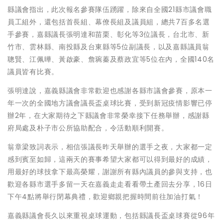
縣議會指出，此次報名參賽隊伍踴躍，除來自全國21縣市議會職
員工組外，還包括首長組、幕僚長組及議員組，總共7百多名選
手參賽，嘉縣議長張明達和苗栗、彰化等3位議長，台北市、新
竹市、雲林縣、南投縣及台東縣等5位副議長，以及嘉縣議員翁
聰賢、江佩曄、黃啟豪、詹琬蓁及蔡政宜等5位在內，全國140名
議員皆有比賽。
張明達說，嘉義縣議會非常歡迎也感謝各縣市議會參賽，原本一
年一次的全國地方議會議長盃桌球比賽，受到新冠疫情影響已停
辦2年，在大家期待之下縣議會非常榮幸接下任務舉辦，感謝縣
府局處及朴子市公所協助配合，令活動順利開賽。
翁章梁致詞表示，相信張議長昨天舉辦的選手之夜，大家都一定
感到賓至如歸，這兩天的賽事希望大家都可以得到最好的成績，
用最好的球技拿下最高榮耀，謝謝所有縣內議員的參與支持，也
歡迎各縣市選手多留一天在嘉義走走看看帶土產回去分享，16日
下午4點將舉行閉幕典禮，歡迎鄉親把握時間前往加油打氣！
嘉義縣議會長久以來重視桌球運動，包括縣議長盃桌球賽從96年