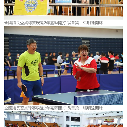
全國議長盃桌球賽暌違2年嘉縣開打 翁章梁、張明達開球
全國議長盃桌球賽暌違2年嘉縣開打 翁章梁、張明達開球