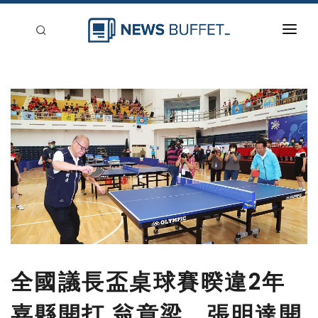
回到首頁
新聞稿分類
登入
刊登
全國議長盃桌球賽暌違2年
嘉縣開打 翁章梁、張明達開