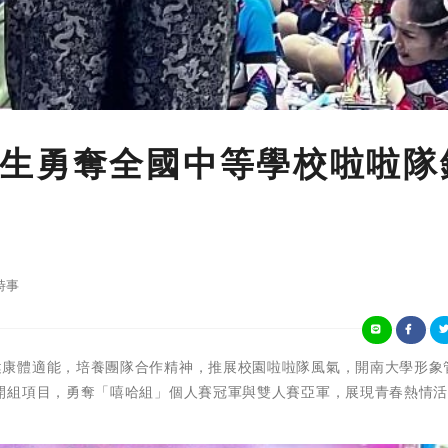
生勇奪全國中等學校啦啦隊
時事
為提昇學生健康體適能，培養團隊合作精神，推展校園啦啦隊風氣，開南大學形
開組項目，勇奪「嘻哈組」個人賽冠軍與雙人賽亞軍，展現青春熱情