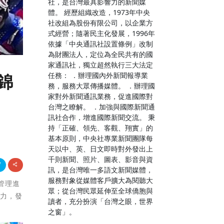
社，是台灣最具影響力的新聞媒
體。 經歷組織改造，1973年中央
社改組為股份有限公司，以企業方
式經營；隨著民主化發展，1996年
依據「中央通訊社設置條例」改制
為財團法人，定位為全民共有的國
家通訊社，獨立超然執行三大法定
任務： ．辦理國內外新聞報導業
錦
務，服務大眾傳播媒體。 ．辦理國
家對外新聞通訊業務，促進國際對
台灣之瞭解。 ．加強與國際新聞通
訊社合作，增進國際新聞交流。 秉
持「正確、領先、客觀、翔實」的
基本原則，中央社專業新聞團隊每
天以中、英、日文即時對外發出上
千則新聞、照片、圖表、影音與資
訊，是台灣唯一多語文新聞媒體，
服務對象從媒體客戶擴大為閱聽大
象管理進
眾；從台灣民眾延伸至全球僑胞與
活力，發
讀者，充分扮演「台灣之眼，世界
之窗」。