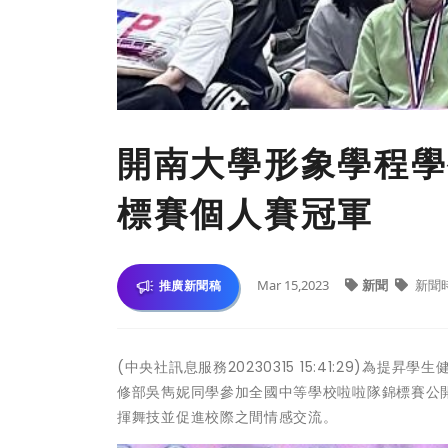
開南大學形象學程學
標賽個人賽冠軍
Mar 15,2023
新聞
新聞
推廣新聞稿
(中央社訊息服務20230315 15:41:29)
修部吳雋妮同學參加全國中等學校啦啦隊錦標賽公
揮舞技並促進校際之間情感交流。