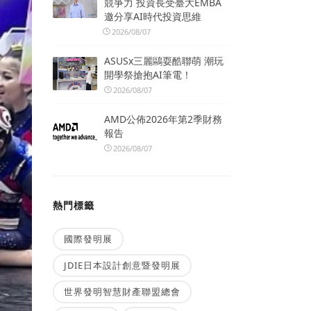
競爭力 投資長受臺大EMBA
邀分享AI時代投資思維
2026/08/07
ASUSx三麗鷗耍酷聯萌 潮玩
開學祭搶抱AI筆電！
2026/08/07
AMD公佈2026年第2季財務
報告
2026/08/07
熱門標籤
國際發明展
JDIE日本設計創意暨發明展
世界發明智慧財產聯盟總會