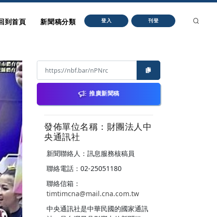
回到首頁
新聞稿分類
登入
刊登
推廣新聞稿
發佈單位名稱：財團法人中
央通訊社
新聞聯絡人：訊息服務核稿員
聯絡電話：02-25051180
聯絡信箱：
timtimcna@mail.cna.com.tw
中央通訊社是中華民國的國家通訊