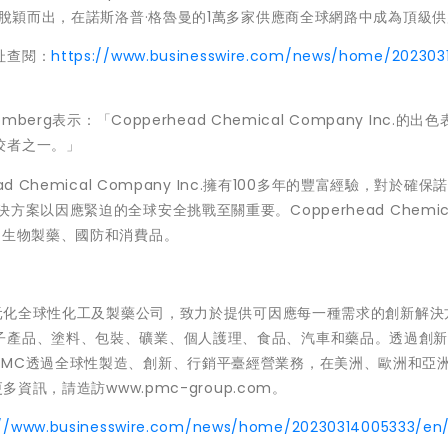
ny Inc.脫穎而出，在諾斯洛普·格魯曼的1萬多家供應商全球網路中成為頂級
址查閱：
https://www.businesswire.com/news/home/202303
rg表示：「Copperhead Chemical Company Inc.的出
佼者之一。」
Chemical Company Inc.擁有100多年的豐富經驗，對於確保
以因應緊迫的全球安全挑戰至關重要。Copperhead Chemica
、生物製藥、國防和消費品。
的多元化全球性化工及製藥公司，致力於提供可因應每一種需求的創新解決
子產品、塗料、包裝、礦業、個人護理、食品、汽車和藥品。透過創
PMC透過全球性製造、創新、行銷平臺經營業務，在美洲、歐洲和亞
資訊，請造訪www.pmc-group.com。
://www.businesswire.com/news/home/20230314005333/en