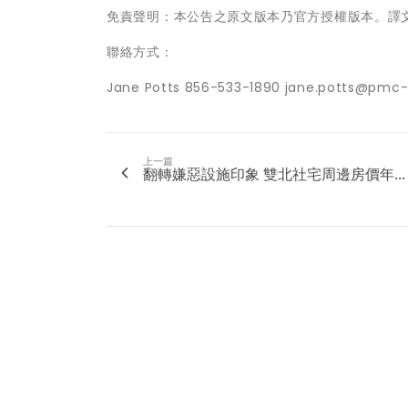
免責聲明：本公告之原文版本乃官方授權版本。譯
聯絡方式：
Jane Potts 856-533-1890 jane.potts@pmc
上一篇
翻轉嫌惡設施印象 雙北社宅周邊房價年...