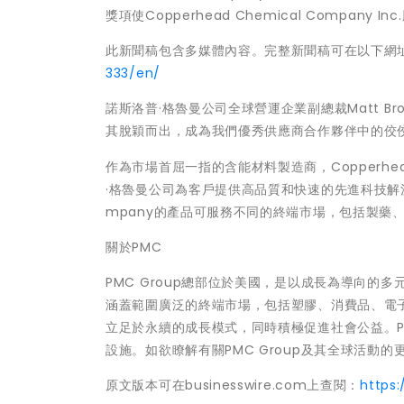
獎項使Copperhead Chemical Compa
此新聞稿包含多媒體內容。完整新聞稿可在以下網
333/en/
諾斯洛普·格魯曼公司全球營運企業副總裁Matt Brombe
其脫穎而出，成為我們優秀供應商合作夥伴中的佼
作為市場首屈一指的含能材料製造商，Copperhead 
·格魯曼公司為客戶提供高品質和快速的先進科技解決方案
mpany的產品可服務不同的終端市場，包括製藥
關於PMC
PMC Group總部位於美國，是以成長為導向
涵蓋範圍廣泛的終端市場，包括塑膠、消費品、電
立足於永續的成長模式，同時積極促進社會公益。
設施。如欲瞭解有關PMC Group及其全球活動的更多
原文版本可在businesswire.com上查閱：
https