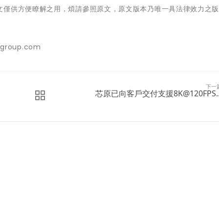
文僅供方便瞭解之用，煩請參照原文，原文版本乃唯一具法律效力之
-group.com
下一
芯原已向客戶交付支援8K@120FPS..