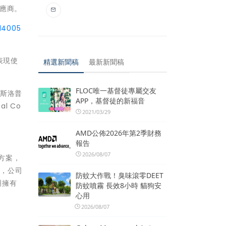
供應商。
14005
色表現使
精選新聞稿
最新新聞稿
FLOC唯一基督徒專屬交友
諾斯洛普
APP，基督徒的新福音
l Co
2021/03/29
AMD公佈2026年第2季財務
報告
2026/08/07
方案，
新，公司
防蚊大作戰！臭味滾零DEET
洲擁有
防蚊噴霧 長效8小時 貓狗安
心用
2026/08/07
/