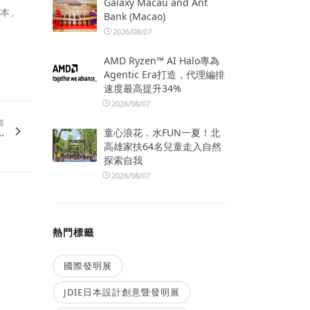
Galaxy Macau and Ant
版本。
Bank (Macao)
2026/08/07
AMD Ryzen™ AI Halo專為
Agentic Era打造，代理編排
速度最高提升34%
2026/08/07
篇
.
童心浪花．水FUN一夏！北
高雄家扶64名兒童走入自然
探索自我
2026/08/07
熱門標籤
國際發明展
JDIE日本設計創意暨發明展