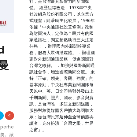
社，是台灣最具影響力的新聞媒
體。 經歷組織改造，1973年中央
社改組為股份有限公司，以企業方
式經營；隨著民主化發展，1996年
依據「中央通訊社設置條例」改制
為財團法人，定位為全民共有的國
家通訊社，獨立超然執行三大法定
d
任務： ．辦理國內外新聞報導業
務，服務大眾傳播媒體。 ．辦理國
家對外新聞通訊業務，促進國際對
魯曼
台灣之瞭解。 ．加強與國際新聞通
訊社合作，增進國際新聞交流。 秉
持「正確、領先、客觀、翔實」的
基本原則，中央社專業新聞團隊每
天以中、英、日文即時對外發出上
千則新聞、照片、圖表、影音與資
訊，是台灣唯一多語文新聞媒體，
服務對象從媒體客戶擴大為閱聽大
眾；從台灣民眾延伸至全球僑胞與
讀者，充分扮演「台灣之眼，世界
perhe
之窗」。
卓越獎。該