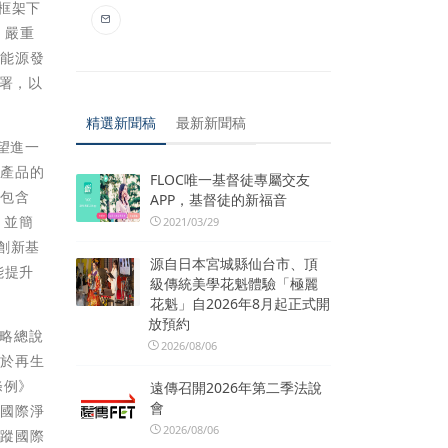
其框架下
，嚴重
生能源發
部署，以
精選新聞稿
最新新聞稿
希望進一
和產品的
FLOC唯一基督徒專屬交友
，包含
APP，基督徒的新福音
，並簡
2021/03/29
及創新基
源自日本宮城縣仙台市、頂
能提升
級傳統美學花魁體驗「極麗
花魁」自2026年8月起正式開
放預約
策略總說
2026/08/06
對於再生
條例》
遠傳召開2026年第二季法說
會
，國際淨
2026/08/06
追蹤國際