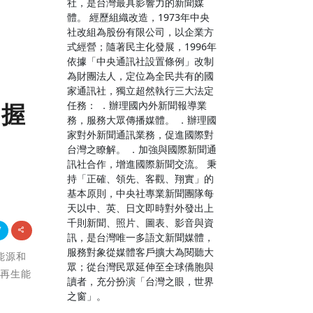
社，是台灣最具影響力的新聞媒
體。 經歷組織改造，1973年中央
社改組為股份有限公司，以企業方
式經營；隨著民主化發展，1996年
依據「中央通訊社設置條例」改制
為財團法人，定位為全民共有的國
家通訊社，獨立超然執行三大法定
任務： ．辦理國內外新聞報導業
掌握
務，服務大眾傳播媒體。 ．辦理國
家對外新聞通訊業務，促進國際對
台灣之瞭解。 ．加強與國際新聞通
訊社合作，增進國際新聞交流。 秉
持「正確、領先、客觀、翔實」的
基本原則，中央社專業新聞團隊每
天以中、英、日文即時對外發出上
千則新聞、照片、圖表、影音與資
訊，是台灣唯一多語文新聞媒體，
服務對象從媒體客戶擴大為閱聽大
的能源和
眾；從台灣民眾延伸至全球僑胞與
際再生能
讀者，充分扮演「台灣之眼，世界
之窗」。