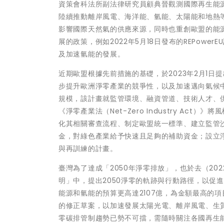
資策會科法所副法律研究員顧典晉觀測國際再生能源的
陸續推動離岸風電、海洋能、氫能、太陽能和地熱等
影響國際天然氣的供應來源，同時也重創歐盟的能
展的政策，例如2022年5月18日發布的REPow
及加速氫能的發展。
近期歐盟根據先前措施的基礎，於2023年2月1日提出「綠
步提升歐洲淨零產業的競爭性，以及加速邁向氣候
規模，該計畫就監管環境、融資管道、技術人才、
《淨零產業法（Net-Zero Industry A
化其相關審查流程、制定歐盟統一標準、建立監管沙盒機
金，對綠色產業給予快速且足夠的補助資金；設立淨零產業學
與再訓練的計畫。
臺灣為了達成「2050年淨零排放」，也於去（20
明」中，提出2050淨零的軌跡與行動路徑，以促
能源和氫能的預算更高達2107億，為金額最高的項
的修正草案，以加速發展太陽光電、離岸風電、生
零碳排管制趨勢已勢不可擋，需隨時關注各國再生