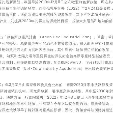
最新動態，歐盟早於2019年12月11日公布歐盟綠色新政後，即在
各種再生能源的發展，而烏俄戰爭於去（2022）年2月24日爆發後
源供給平衡，迫使歐盟提出更積極的能源政策，其中不乏多項推動再
erEU計畫，則提高2030年的再生能源總體目標，並擴大太陽能和地熱的
色新政產業計畫（Green Deal Industrial Plan）」草案，
中和的轉型。為提供更有利的綠色產業發展環境，擴大歐洲淨零科技
供應鏈貿易四大面向提出因應措施，其中與再生能源密切相關的政策
ct）》將風機、熱泵和太陽光電等重要再生能源技術定義為淨零產轉型關鍵產品
制，和提供推動獎勵措施；配合REPowerEU、InvestEU計畫
院（Net-Zero Industry Academies）推出綠色產業技
22）年3月31日由國家發展委員會公布的「臺灣2050淨零排放路徑及
進關鍵領域的技術、研究與創新，引導產業綠色轉型。其中至2030年
目。法制方面，行政院於去（2022）年12月8日提出《再生能源發展
質能和地熱等再生能源，並有望在今年立法院會期通過。顧典晉認為
能源政策以即早了解對臺灣產業的影響，因此，資策會科法所將持續