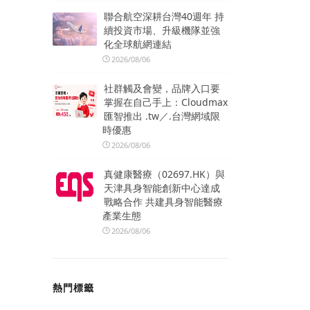
聯合航空深耕台灣40週年 持
續投資市場、升級機隊並強
化全球航網連結
2026/08/06
社群觸及會變，品牌入口要
掌握在自己手上：Cloudmax
匯智推出 .tw／.台灣網域限
時優惠
2026/08/06
真健康醫療（02697.HK）與
天津具身智能創新中心達成
戰略合作 共建具身智能醫療
產業生態
2026/08/06
熱門標籤