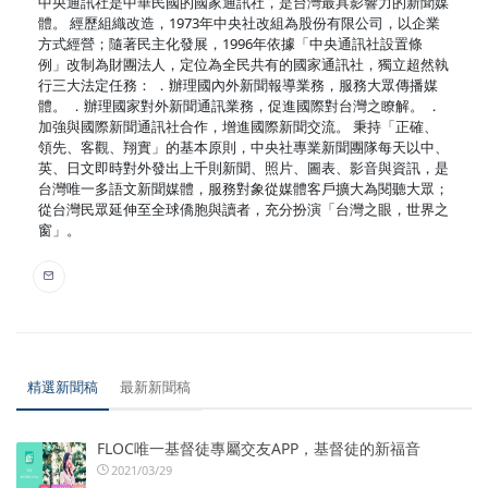
中央通訊社是中華民國的國家通訊社，是台灣最具影響力的新聞媒
體。 經歷組織改造，1973年中央社改組為股份有限公司，以企業
方式經營；隨著民主化發展，1996年依據「中央通訊社設置條
例」改制為財團法人，定位為全民共有的國家通訊社，獨立超然執
行三大法定任務： ．辦理國內外新聞報導業務，服務大眾傳播媒
體。 ．辦理國家對外新聞通訊業務，促進國際對台灣之瞭解。 ．
加強與國際新聞通訊社合作，增進國際新聞交流。 秉持「正確、
領先、客觀、翔實」的基本原則，中央社專業新聞團隊每天以中、
英、日文即時對外發出上千則新聞、照片、圖表、影音與資訊，是
台灣唯一多語文新聞媒體，服務對象從媒體客戶擴大為閱聽大眾；
從台灣民眾延伸至全球僑胞與讀者，充分扮演「台灣之眼，世界之
窗」。
精選新聞稿
最新新聞稿
FLOC唯一基督徒專屬交友APP，基督徒的新福音
2021/03/29