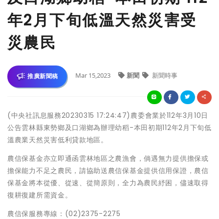
年2月下旬低溫天然災害受
災農民
Mar 15,2023
新聞
新聞時事
推廣新聞稿
(中央社訊息服務20230315 17:24:47)農委會業於112年3月10日
公告雲林縣東勢鄉及口湖鄉為辦理幼稻-本田初期112年2月下旬低
溫農業天然災害低利貸款地區。
農信保基金亦立即通函雲林地區之農漁會，倘遇無力提供擔保或
擔保能力不足之農民，請協助送農信保基金提供信用保證，農信
保基金將本從優、從速、從簡原則，全力為農民紓困，儘速取得
復耕復建所需資金。
農信保服務專線：(02)2375-2275