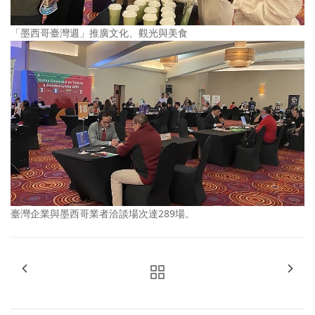
「墨西哥臺灣週」推廣文化、觀光與美食
臺灣企業與墨西哥業者洽談場次達289場。