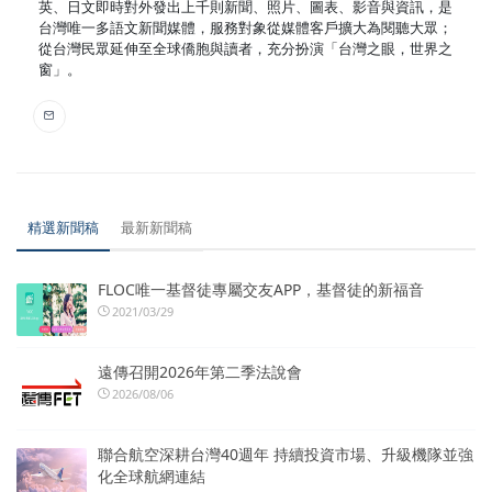
英、日文即時對外發出上千則新聞、照片、圖表、影音與資訊，是
台灣唯一多語文新聞媒體，服務對象從媒體客戶擴大為閱聽大眾；
從台灣民眾延伸至全球僑胞與讀者，充分扮演「台灣之眼，世界之
窗」。
精選新聞稿
最新新聞稿
FLOC唯一基督徒專屬交友APP，基督徒的新福音
2021/03/29
遠傳召開2026年第二季法說會
2026/08/06
聯合航空深耕台灣40週年 持續投資市場、升級機隊並強
化全球航網連結