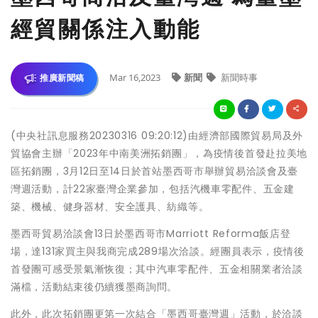
經貿關係注入動能
Mar 16,2023
新聞
新聞時事
推廣新聞稿
(中央社訊息服務20230316 09:20:12)由經濟部國際貿易局及外
貿協會主辦「2023年中南美洲拓銷團」，為疫情後首發赴拉美地
區拓銷團，3月12日至14日於首站墨西哥市舉辦貿易洽談會及臺
灣週活動，計22家臺灣企業參加，包括汽機車零配件、五金建
築、機械、健身器材、安全護具、紡織等。
墨西哥貿易洽談會13日於墨西哥市Marriott Reforma飯店登
場，達131家買主與我商完成289場次洽談。經團員表示，疫情後
首發團可感受景氣漸恢復；其中汽車零配件、五金相關業者洽談
滿檔，活動結束後仍續獲墨商詢問。
此外，此次拓銷團更第一次結合「墨西哥臺灣週」活動，於洽談