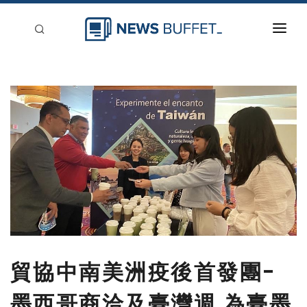
回到首頁
新聞稿分類
登入
刊登
貿協中南美洲疫後首發團-
墨西哥商洽及臺灣週 為臺墨