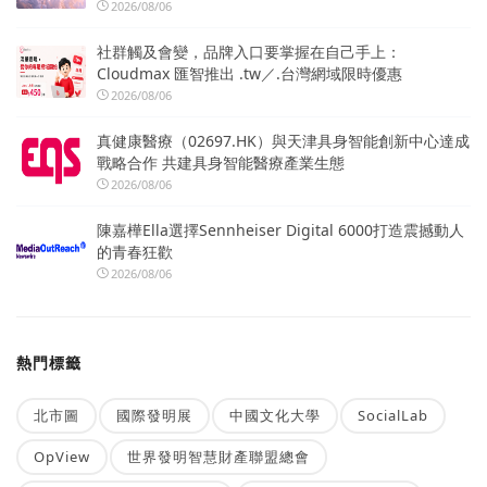
2026/08/06
社群觸及會變，品牌入口要掌握在自己手上：
Cloudmax 匯智推出 .tw／.台灣網域限時優惠
2026/08/06
真健康醫療（02697.HK）與天津具身智能創新中心達成
戰略合作 共建具身智能醫療產業生態
2026/08/06
陳嘉樺Ella選擇Sennheiser Digital 6000打造震撼動人
的青春狂歡
2026/08/06
熱門標籤
北市圖
國際發明展
中國文化大學
SocialLab
OpView
世界發明智慧財產聯盟總會