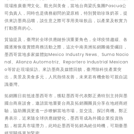
現場推廣臺灣文化、觀光與美食，當地台商梁氏集團Pascua公
司負責人，同時也是僑務顧問的梁原精，特別贊助珍珠奶茶，提
供來訪墨商品嚐，談生意之際可享用美味飲品，以產業及軟實力
打動墨商的心。
貿協提及，臺灣於全球供應鏈扮演重要角色，全球疫情趨緩、各
國逐漸恢復實體商務活動之際，這次中南美洲拓銷團備受矚目，
墨西哥當地多家媒體如Mexico Industry News、Suma Nacio
nal、Alianza Automotriz、Reportero Industrial Mexican
o等皆赴現場採訪。來訪墨商及媒體回饋，臺灣除科技產業突
出，美景及美食多元，人民熱情友善，未來若有機會盼可親自認
識臺灣。
拓銷團日前抵達墨西哥市，獲駐墨西哥代表鄭正勇特別主持與墨
國台商座談會，邀請當地重要台商及拓銷團團員分享在地經商經
驗，協助團員更進一步瞭解當地市場，並交流、探討商機。鄭正
勇表示，近來隨全球供應鏈變化，墨西哥成為外國企業投資熱
點，相當具市場潛力，此時赴墨西哥拓銷為絕佳時機，可期臺墨
經貿關係更加緊密。