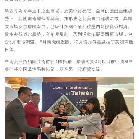
墨西哥為今年重中之重市場，於美中貿易戰、全球供應鏈重組趨
勢下，其關鍵地理位置與美、加形成之北美自由經濟區域，具龐
大市場及供應鏈潛力，已吸引多國企業前往墨西哥投資或增資。
貿協亦觀察此趨勢，今年度規劃一系列活動拓展墨西哥市場，包
含5月市場調查、6月商機旗艦團、10月份扣件團及拉丁美洲商機
日等。
中南美洲拓銷團共將前往4國拓銷，接續將於3月15日前往我國中
美洲邦交國瓜地馬拉拓銷，促進另一波經貿交流。