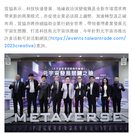
貿協表示，科技快速發展、地緣政治演變複雜及全新市場需求將
帶來新的商業模式，亦促使企業必須跟上趨勢、加速轉型及正確
布局，貿協亦將持續協助企業行銷全世界，帶領臺灣產業發展元
宇宙生態圈、打造科技島元宇宙供應鏈，今年針對元宇宙亦推出
許多活動可於活動網頁(
https://events.taiwantrade.com/
2023creative
)查詢。