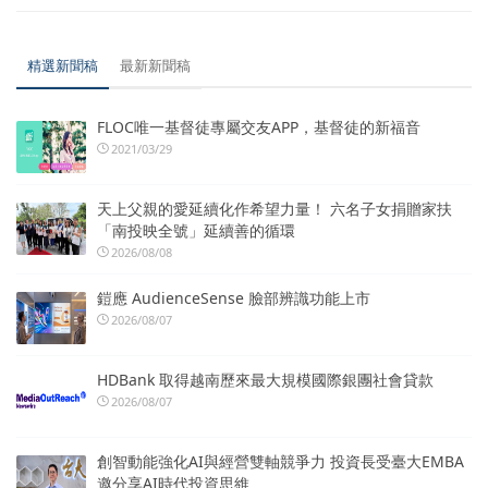
精選新聞稿
最新新聞稿
FLOC唯一基督徒專屬交友APP，基督徒的新福音
2021/03/29
天上父親的愛延續化作希望力量！ 六名子女捐贈家扶
「南投映全號」延續善的循環
2026/08/08
鎧應 AudienceSense 臉部辨識功能上市
2026/08/07
HDBank 取得越南歷來最大規模國際銀團社會貸款
2026/08/07
創智動能強化AI與經營雙軸競爭力 投資長受臺大EMBA
邀分享AI時代投資思維