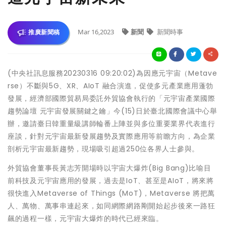
Mar 16,2023
新聞
新聞時事
推廣新聞稿
(中央社訊息服務20230316 09:20:02)為因應元宇宙（Metave
rse）不斷與5G、XR、AIoT 融合演進，促使多元產業應用蓬勃
發展，經濟部國際貿易局委託外貿協會執行的「元宇宙產業國際
趨勢論壇 元宇宙發展關鍵之鑰」今(15)日於臺北國際會議中心舉
辦，邀請臺日韓重量級講師輪番上陣並與多位重要業界代表進行
座談，針對元宇宙最新發展趨勢及實際應用等前瞻方向，為企業
剖析元宇宙最新趨勢，現場吸引超過250位各界人士參與。
外貿協會董事長黃志芳開場時以宇宙大爆炸(Big Bang)比喻目
前科技及元宇宙應用的發展，過去是IoT、甚至是AIoT，將來將
很快進入Metaverse of Things (MoT)，Metaverse 將把萬
人、萬物、萬事串連起來，如同網際網路剛開始起步後來一路狂
飆的過程一樣，元宇宙大爆炸的時代已經來臨。