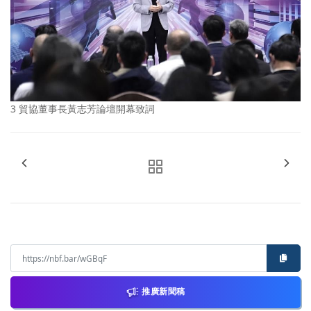
3 貿協董事長黃志芳論壇開幕致詞
推廣新聞稿