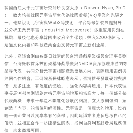
韓國西江大學元宇宙研究所所長玄大原（ Daiwon Hyun, Ph.D.
），致力培養韓國元宇宙新生代為韓國虛擬(VR)產業的先驅之
一。他除說明元宇宙與Web3等技術、平台等最新發展趨勢外，
並分析工業元宇宙（Industrial Metaverse）多重運用與潛在
挑戰。最後他也分享韓國由政府全力帶領，投入2200億韓元，
透過文化內容和科技產業全面支持元宇宙之新創企業。
此外，座談會則由各臺日韓講師與台灣遊戲產業振興會理事長劉
信、台灣微軟首席技術架構師蔡景鷹與NVIDIA資深協理康勝閔等
業界代表，共同分析元宇宙相關產業發展方向、實際應用案例與
跨國合作機會。工研院所長林昭憲表示，臺灣擅長發展硬體與設
備，應多注重「有溫度的體驗」，強化內容與應用。日本代表理
事長馬渕邦美則認為建構元宇宙的體系相當龐大，每一個部分都
代表商機，未來十年是不斷進化發展的關鍵。玄大原則強調，須
創造「內容」的價值和經濟性。元宇宙是一個龐大的體系，沒有
哪一個企業可以獨享專有的商機，因此建議業者應多思考自己的
優勢，並相互合作一起建構生態系，找到自身利基點發展服務價
值，未來商機可圖。