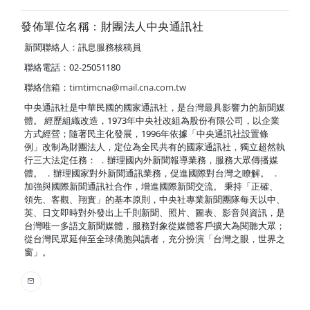
發佈單位名稱：財團法人中央通訊社
新聞聯絡人：訊息服務核稿員
聯絡電話：02-25051180
聯絡信箱：
timtimcna@mail.cna.com.tw
中央通訊社是中華民國的國家通訊社，是台灣最具影響力的新聞媒
體。 經歷組織改造，1973年中央社改組為股份有限公司，以企業
方式經營；隨著民主化發展，1996年依據「中央通訊社設置條
例」改制為財團法人，定位為全民共有的國家通訊社，獨立超然執
行三大法定任務： ．辦理國內外新聞報導業務，服務大眾傳播媒
體。 ．辦理國家對外新聞通訊業務，促進國際對台灣之瞭解。 ．
加強與國際新聞通訊社合作，增進國際新聞交流。 秉持「正確、
領先、客觀、翔實」的基本原則，中央社專業新聞團隊每天以中、
英、日文即時對外發出上千則新聞、照片、圖表、影音與資訊，是
台灣唯一多語文新聞媒體，服務對象從媒體客戶擴大為閱聽大眾；
從台灣民眾延伸至全球僑胞與讀者，充分扮演「台灣之眼，世界之
窗」。