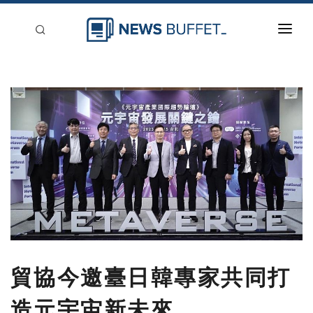
回到首頁
新聞稿分類
登入
刊登
貿協今邀臺日韓專家共同打
造元宇宙新未來