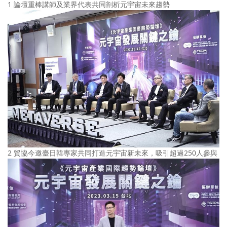
1 論壇重棒講師及業界代表共同剖析元宇宙未來趨勢
2 貿協今邀臺日韓專家共同打造元宇宙新未來，吸引超過250人參與