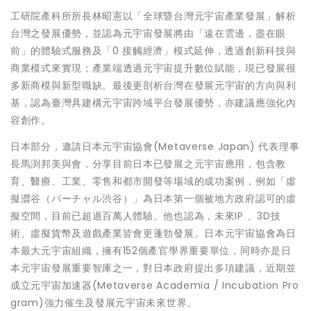
工研院產科所所長林昭憲以「全球暨台灣元宇宙產業發展」解析
台灣之發展優勢，並認為元宇宙發展將由「遠在雲邊，盡在眼
前」的體驗式服務及「0 接觸經濟」模式延伸，透過創新科技與
商業模式來實現；產業端透過元宇宙提升數位賦能，現已發展很
多新商模與新型職缺。最後更剖析台灣在發展元宇宙的方向與利
基，認為臺灣具建構元宇宙跨域平台發展優勢，亦建議應強化內
容創作。
日本部分，邀請日本元宇宙協會(Metaverse Japan) 代表理事
長馬渕邦美與會，分享目前日本已發展之元宇宙應用，包含教
育、醫療、工業、零售和都市開發等場域的成功案例，例如「虛
擬澀谷（バーチャル渋谷）」為日本第一個被地方政府認可的虛
擬空間，目前已超過百萬人體驗。他也認為，未來IP 、3D技
術、虛擬貨幣及遊戲產業皆會更蓬勃發展。日本元宇宙協會為日
本最大元宇宙組織，擁有152個產官學界重要單位，同時亦是日
本元宇宙發展重要智庫之一，對日本政府提出多項建議，近期並
成立元宇宙加速器(Metaverse Academia / Incubation Pro
gram)強力催生及發展元宇宙未來世界。