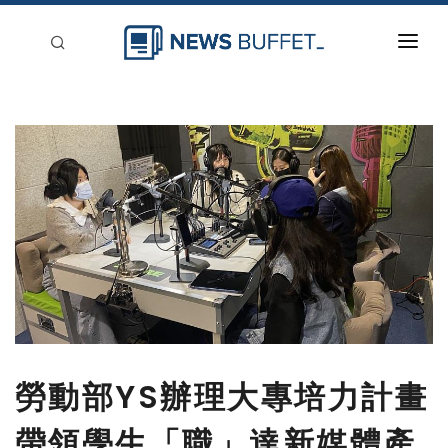
回到首頁
新聞稿分類
登入
刊登
勞動部YS辦理大專培力計畫
帶領學生「職」達新媒體產