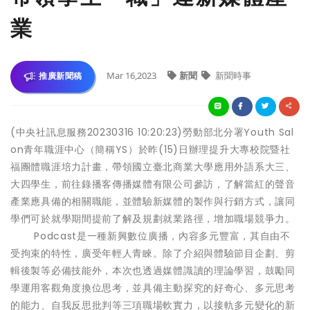
業
Mar 16,2023
新聞
新聞時事
推廣新聞稿
(中央社訊息服務20230316 10:20:23)勞動部北分署Youth Sal
on青年職涯中心（簡稱YS）於昨(15)日辦理提升大專校院暨社
福團體職涯培力計畫，帶領國立臺北商業大學應用外語系大三、
大四學生，前往錄播客傳播媒體有限公司參訪，了解當紅的聲音
產業應具備的相關職能，並體驗新媒體的製作與行銷方式，讓同
學們可於就學期間提前了解及規劃就業路徑，增加職場競爭力。
Podcast是一種新興數位廣播，內容多元豐富，其自由不
受拘束的特性，廣受年輕人青睞。除了介紹與體驗節目企劃、剪
輯後製等必備技能外，本次也透過媒體識讀的理論學習，鼓勵同
學運用客觀角度換位思考，並具備主動探究的好奇心、多元思考
的能力、自我反思批判等三項職場軟實力，以接軌多元變化的新