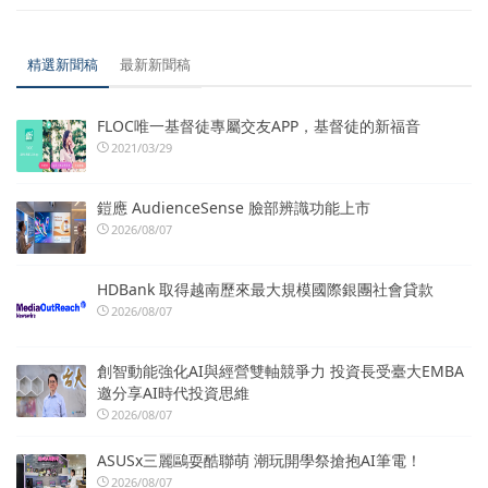
精選新聞稿
最新新聞稿
FLOC唯一基督徒專屬交友APP，基督徒的新福音
2021/03/29
鎧應 AudienceSense 臉部辨識功能上市
2026/08/07
HDBank 取得越南歷來最大規模國際銀團社會貸款
2026/08/07
創智動能強化AI與經營雙軸競爭力 投資長受臺大EMBA
邀分享AI時代投資思維
2026/08/07
ASUSx三麗鷗耍酷聯萌 潮玩開學祭搶抱AI筆電！
2026/08/07