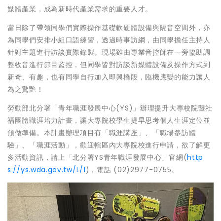
媒體產業，成為新時代產業需求的重要人才。
當日除了帶領同學們實際操作基礎軟硬體設備與隔音空間外，亦
為同學們安排小組口語練習，透過時事訪綱，由同學擔任主持人
針對主題進行訪談實際錄製。現場雖由專業音控師在一旁協助調
整收音進行節目監控，但同學皆對訪談新媒體設備及操作方式到
新奇、有趣，也有同學自行加入即興橋段，臨機應變的能力讓人
為之驚艷！
勞動部北分署「青年職涯發展中心(YS)」辦理提升大專校院暨社
福團體職涯培力計畫，讓大專院校學生提早思考個人生涯定位並
預做準備。本計畫辦理項目有「職涯講座」、「職場參訪體
驗」、「職涯活動」，歡迎轄區內大專院校進行申請，欲了解更
多活動資訊，請上「北分署YS青年職涯發展中心」官網(
http
s://ys.wda.gov.tw/L/1
)，電話 (02)2977-0755。