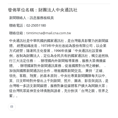
發佈單位名稱：財團法人中央通訊社
新聞聯絡人：訊息服務核稿員
聯絡電話：02-25051180
聯絡信箱：
timtimcna@mail.cna.com.tw
中央通訊社是中華民國的國家通訊社，是台灣最具影響力的新聞媒
體。 經歷組織改造，1973年中央社改組為股份有限公司，以企業
方式經營；隨著民主化發展，1996年依據「中央通訊社設置條
例」改制為財團法人，定位為全民共有的國家通訊社，獨立超然執
行三大法定任務： ．辦理國內外新聞報導業務，服務大眾傳播媒
體。 ．辦理國家對外新聞通訊業務，促進國際對台灣之瞭解。 ．
加強與國際新聞通訊社合作，增進國際新聞交流。 秉持「正確、
領先、客觀、翔實」的基本原則，中央社專業新聞團隊每天以中、
英、日文即時對外發出上千則新聞、照片、圖表、影音與資訊，是
台灣唯一多語文新聞媒體，服務對象從媒體客戶擴大為閱聽大眾；
從台灣民眾延伸至全球僑胞與讀者，充分扮演「台灣之眼，世界之
窗」。