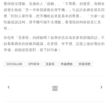
覺得很沒禮貌，也會給人「疏離」、「不尊重」的感受，有網友
就發文抱怨「另一半來我家都在滑手機」，引起許多網友留言回
應「到別人家作客，把手機收起來是基本的尊重」、「大家一起
吃飯或談話時，滑手機可能不太禮貌，看電視的時候就見仁見
智」。
你也有「見家長」的經驗嗎？如果你也在為見家長煩惱的話，不
妨看看網友的攻略與建議，在穿搭、伴手禮、話題上做好萬全的
準備，就能從容面對，留下好印象！
SOCIALLAB
OPVIEW
見家長
準備禮物
穿著得體