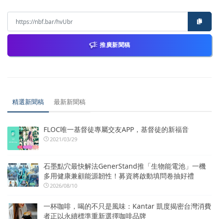
推廣新聞稿
精選新聞稿
最新新聞稿
FLOC唯一基督徒專屬交友APP，基督徒的新福音
2021/03/29
石墨點穴最快解法GenerStand推「生物能電池」一機
多用健康兼顧能源韌性！募資將啟動填問卷抽好禮
2026/08/10
一杯咖啡，喝的不只是風味：Kantar 凱度揭密台灣消費
者正以永續標準重新選擇咖啡品牌