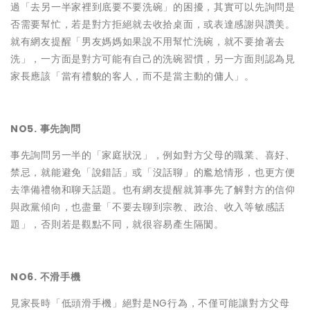
過「去另一半家裡到底要不要洗碗」的困擾，其實可以先詢問是
否需要幫忙，若是對方拒絕就去收拾桌面，或表達感謝與讚美。
就有網友提醒「男友媽媽如果說不用幫忙洗碗，就不要搶著去
洗」，一方面是對方可能有自己的洗碗習慣，另一方面則認為見
家長應該「當有禮貌的客人，而不是當主動的傭人」。
NO5. 事先詢問
事先詢問另一半的「家庭狀況」，例如對方父母的職業、喜好、
禁忌，就能避免「說錯話」或「沒話聊」的尷尬情形，也更方便
去準備禮物和聊天話題。也有網友提醒就算事先了解對方的信仰
與政黨傾向，也盡量「不要去聊到宗教、政治、收入等敏感話
題」，否則若是觀點不同，就很容易產生隔閡。
NO6. 不滑手機
見家長時「低頭滑手機」絕對是NG行為，不僅可能讓對方父母