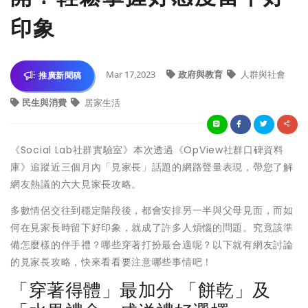
印象
Mar 17,2023
政府與教育
人群與社會
推廣新聞稿
民生與消費
居家生活
《Social Lab社群實驗室》本次透過《OpView社群口碑資料
庫》追蹤近三個月內「見家長」話題的網路聲量表現，帶您了解
網友熱議的六大見家長攻略。
多數情侶交往到穩定階段後，都會安排另一半與父母見面，而如
何在見家長時留下好印象，就成了許多人煩惱的問題。究竟該準
備怎麼樣的伴手禮？哪些穿著打扮最合適呢？以下就有網友討論
的見家長攻略，快來看看要注意哪些事情吧！
「穿著得體」最加分 「餅乾」及