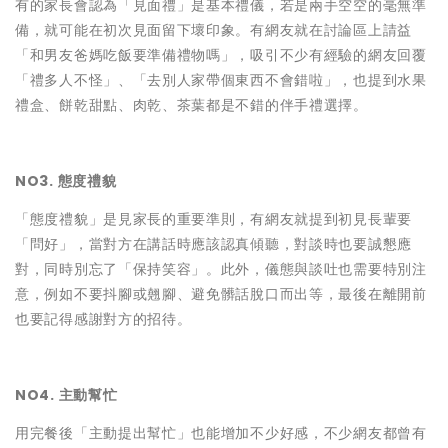
有的家長會認為「見面禮」是基本禮儀，若是兩手空空的毫無準
備，就可能在初次見面留下壞印象。有網友就在討論區上請益
「和男友爸媽吃飯要準備禮物嗎」，吸引不少有經驗的網友回覆
「禮多人不怪」、「去別人家帶個東西不會錯啦」，也提到水果
禮盒、餅乾甜點、肉乾、茶葉都是不錯的伴手禮選擇。
NO3. 態度禮貌
「態度禮貌」是見家長的重要準則，有網友就提到初見長輩要
「問好」，當對方在講話時應該認真傾聽，對談時也要誠懇應
對，同時別忘了「保持笑容」。此外，儀態與談吐也需要特別注
意，例如不要抖腳或翹腳、避免髒話脫口而出等，最後在離開前
也要記得感謝對方的招待。
NO4. 主動幫忙
用完餐後「主動提出幫忙」也能增加不少好感，不少網友都曾有