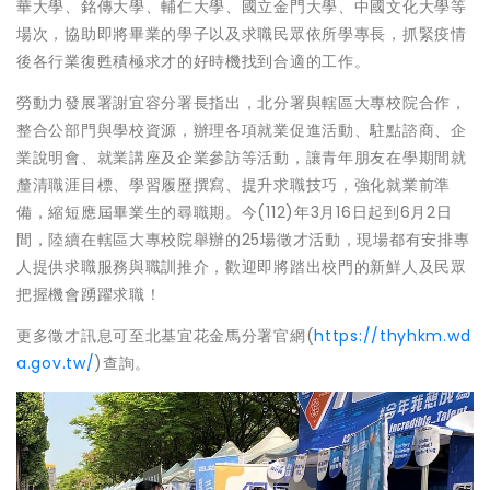
華大學、銘傳大學、輔仁大學、國立金門大學、中國文化大學等
場次，協助即將畢業的學子以及求職民眾依所學專長，抓緊疫情
後各行業復甦積極求才的好時機找到合適的工作。
勞動力發展署謝宜容分署長指出，北分署與轄區大專校院合作，
整合公部門與學校資源，辦理各項就業促進活動、駐點諮商、企
業說明會、就業講座及企業參訪等活動，讓青年朋友在學期間就
釐清職涯目標、學習履歷撰寫、提升求職技巧，強化就業前準
備，縮短應屆畢業生的尋職期。今(112)年3月16日起到6月2日
間，陸續在轄區大專校院舉辦的25場徵才活動，現場都有安排專
人提供求職服務與職訓推介，歡迎即將踏出校門的新鮮人及民眾
把握機會踴躍求職！
更多徵才訊息可至北基宜花金馬分署官網(
https://thyhkm.wd
a.gov.tw/
)查詢。