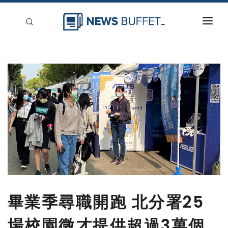
回到首頁
新聞稿分類
登入
刊登
畢業季尋職開跑 北分署25
場校園徵才提供超過3萬個