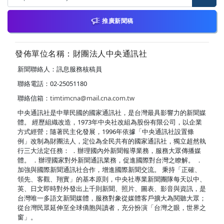
推廣新聞稿
發佈單位名稱：財團法人中央通訊社
新聞聯絡人：訊息服務核稿員
聯絡電話：02-25051180
聯絡信箱：
timtimcna@mail.cna.com.tw
中央通訊社是中華民國的國家通訊社，是台灣最具影響力的新聞媒
體。 經歷組織改造，1973年中央社改組為股份有限公司，以企業
方式經營；隨著民主化發展，1996年依據「中央通訊社設置條
例」改制為財團法人，定位為全民共有的國家通訊社，獨立超然執
行三大法定任務： ．辦理國內外新聞報導業務，服務大眾傳播媒
體。 ．辦理國家對外新聞通訊業務，促進國際對台灣之瞭解。 ．
加強與國際新聞通訊社合作，增進國際新聞交流。 秉持「正確、
領先、客觀、翔實」的基本原則，中央社專業新聞團隊每天以中、
英、日文即時對外發出上千則新聞、照片、圖表、影音與資訊，是
台灣唯一多語文新聞媒體，服務對象從媒體客戶擴大為閱聽大眾；
從台灣民眾延伸至全球僑胞與讀者，充分扮演「台灣之眼，世界之
窗」。