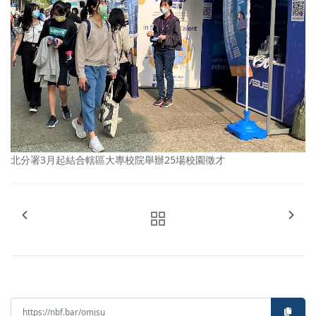
北分署3月起結合轄區大專校院舉辦25場校園徵才