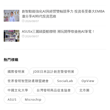
創智動能強化AI與經營雙軸競爭力 投資長受臺大EMBA
邀分享AI時代投資思維
2026/08/07
ASUSx三麗鷗耍酷聯萌 潮玩開學祭搶抱AI筆電！
2026/08/07
熱門標籤
國際發明展
JDIE日本設計創意暨發明展
世界發明智慧財產聯盟總會
SocialLab
OpView
中國文化大學
台灣發明商品促進協會
北市圖
ASUS
Microchip