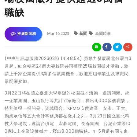
職缺
Mar 16,2023
新聞
新聞時事
推廣新聞稿
(中央社訊息服務20230316 14:48:54) 勞動力發展署北分署自3
月起，結合轄區24所大專校院共同辦理25場校園徵才活動，邀
請上千家企業提供3萬多個就業機會，歡迎應屆畢業生及求職民
眾踴躍參加。
3月22日將在國立臺北大學舉辦的校園徵才活動，邀請鴻海、統
一企業集團、玉山銀行等共計71家廠商，釋出6,000多個職缺，
特別值得一提的是，資誠聯合、KPMG安侯建業、安永、正大、
勤業眾信等五大會計事務所都在徵才之列。3月23日國立臺北科
技大學場次，邀請台積電、宏碁電腦、長春集團、台泥企業等10
0家以上企業設攤徵才，釋出8,000個職缺。4-5月還有國立東