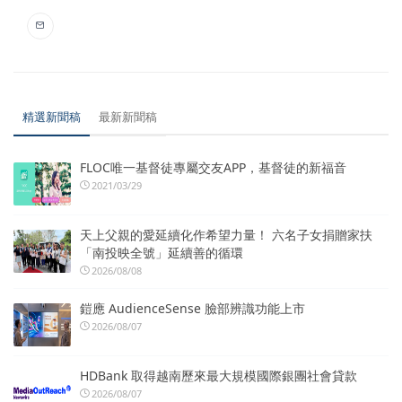
精選新聞稿
最新新聞稿
FLOC唯一基督徒專屬交友APP，基督徒的新福音
2021/03/29
天上父親的愛延續化作希望力量！ 六名子女捐贈家扶
「南投映全號」延續善的循環
2026/08/08
鎧應 AudienceSense 臉部辨識功能上市
2026/08/07
HDBank 取得越南歷來最大規模國際銀團社會貸款
2026/08/07