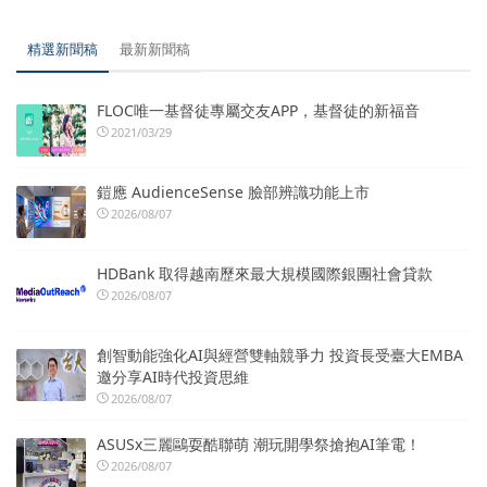
精選新聞稿
最新新聞稿
FLOC唯一基督徒專屬交友APP，基督徒的新福音
2021/03/29
鎧應 AudienceSense 臉部辨識功能上市
2026/08/07
HDBank 取得越南歷來最大規模國際銀團社會貸款
2026/08/07
創智動能強化AI與經營雙軸競爭力 投資長受臺大EMBA
邀分享AI時代投資思維
2026/08/07
ASUSx三麗鷗耍酷聯萌 潮玩開學祭搶抱AI筆電！
2026/08/07