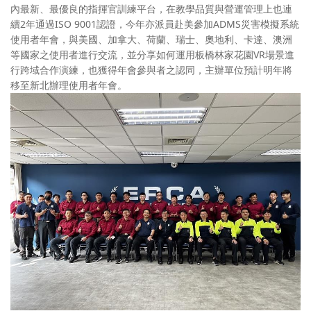
內最新、最優良的指揮官訓練平台，在教學品質與營運管理上也連
續2年通過ISO 9001認證，今年亦派員赴美參加ADMS災害模擬系統
使用者年會，與美國、加拿大、荷蘭、瑞士、奧地利、卡達、澳洲
等國家之使用者進行交流，並分享如何運用板橋林家花園VR場景進
行跨域合作演練，也獲得年會參與者之認同，主辦單位預計明年將
移至新北辦理使用者年會。