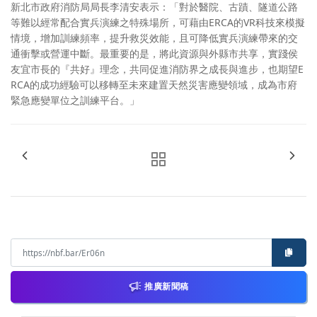
新北市政府消防局局長李清安表示：「對於醫院、古蹟、隧道公路
等難以經常配合實兵演練之特殊場所，可藉由ERCA的VR科技來模擬
情境，增加訓練頻率，提升救災效能，且可降低實兵演練帶來的交
通衝擊或營運中斷。最重要的是，將此資源與外縣市共享，實踐侯
友宜市長的『共好』理念，共同促進消防界之成長與進步，也期望E
RCA的成功經驗可以移轉至未來建置天然災害應變領域，成為市府
緊急應變單位之訓練平台。」
推廣新聞稿