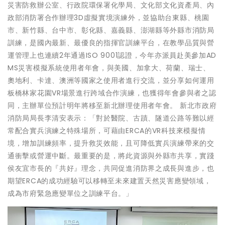
災害防救辦公室、行政院環保署化學局、文化部文化資產局、內
政部消防署合作辦理3D虛擬實境演練外，並協助台東縣、桃園
市、新竹縣、台中市、彰化縣、嘉義縣、澎湖縣等外縣市消防局
訓練，是國內最新、最優良的指揮官訓練平台，在教學品質與營
運管理上也連續2年通過ISO 9001認證，今年亦派員赴美參加AD
MS災害模擬系統使用者年會，與美國、加拿大、荷蘭、瑞士、
奧地利、卡達、澳洲等國家之使用者進行交流，並分享如何運用
板橋林家花園VR場景進行跨域合作演練，也獲得年會參與者之認
同，主辦單位預計明年將移至新北辦理使用者年會。 新北市政府
消防局局長李清安表示：「對於醫院、古蹟、隧道公路等難以經
常配合實兵演練之特殊場所，可藉由ERCA的VR科技來模擬情
境，增加訓練頻率，提升救災效能，且可降低實兵演練帶來的交
通衝擊或營運中斷。最重要的是，將此資源與外縣市共享，實踐
侯友宜市長的『共好』理念，共同促進消防界之成長與進步，也
期望ERCA的成功經驗可以移轉至未來建置天然災害應變領域，
成為市府緊急應變單位之訓練平台。」