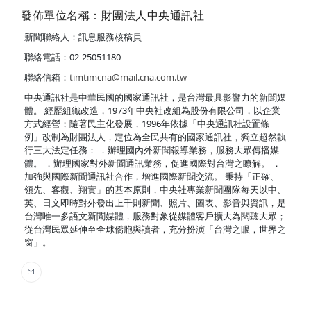
發佈單位名稱：財團法人中央通訊社
新聞聯絡人：訊息服務核稿員
聯絡電話：02-25051180
聯絡信箱：
timtimcna@mail.cna.com.tw
中央通訊社是中華民國的國家通訊社，是台灣最具影響力的新聞媒
體。 經歷組織改造，1973年中央社改組為股份有限公司，以企業
方式經營；隨著民主化發展，1996年依據「中央通訊社設置條
例」改制為財團法人，定位為全民共有的國家通訊社，獨立超然執
行三大法定任務： ．辦理國內外新聞報導業務，服務大眾傳播媒
體。 ．辦理國家對外新聞通訊業務，促進國際對台灣之瞭解。 ．
加強與國際新聞通訊社合作，增進國際新聞交流。 秉持「正確、
領先、客觀、翔實」的基本原則，中央社專業新聞團隊每天以中、
英、日文即時對外發出上千則新聞、照片、圖表、影音與資訊，是
台灣唯一多語文新聞媒體，服務對象從媒體客戶擴大為閱聽大眾；
從台灣民眾延伸至全球僑胞與讀者，充分扮演「台灣之眼，世界之
窗」。