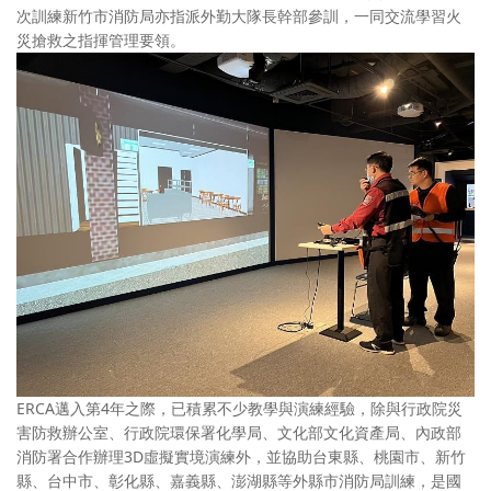
次訓練新竹市消防局亦指派外勤大隊長幹部參訓，一同交流學習火
災搶救之指揮管理要領。
ERCA邁入第4年之際，已積累不少教學與演練經驗，除與行政院災
害防救辦公室、行政院環保署化學局、文化部文化資產局、內政部
消防署合作辦理3D虛擬實境演練外，並協助台東縣、桃園市、新竹
縣、台中市、彰化縣、嘉義縣、澎湖縣等外縣市消防局訓練，是國