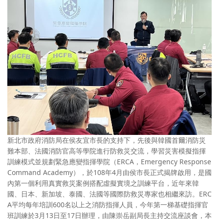
新北市政府消防局在侯友宜市長的支持下，先後與韓國首爾消防災
難本部、法國消防官高等學院進行防救災交流，學習災害模擬指揮
訓練模式並規劃緊急應變指揮學院（ERCA，Emergency Response
Command Academy），於108年4月由侯市長正式揭牌啟用，是國
內第一個利用真實救災案例搭配虛擬實境之訓練平台，近年來韓
國、日本、新加坡、泰國、法國等國際防救災專家也相繼來訪。ERC
A平均每年培訓600名以上之消防指揮人員，今年第一梯基礎指揮官
班訓練於3月13日至17日辦理，由陳崇岳副局長主持交流座談會，本