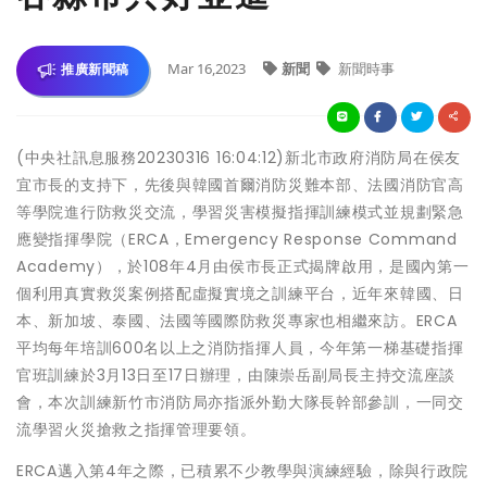
Mar 16,2023
新聞
新聞時事
推廣新聞稿
(中央社訊息服務20230316 16:04:12)新北市政府消防局在侯友
宜市長的支持下，先後與韓國首爾消防災難本部、法國消防官高
等學院進行防救災交流，學習災害模擬指揮訓練模式並規劃緊急
應變指揮學院（ERCA，Emergency Response Command
Academy），於108年4月由侯市長正式揭牌啟用，是國內第一
個利用真實救災案例搭配虛擬實境之訓練平台，近年來韓國、日
本、新加坡、泰國、法國等國際防救災專家也相繼來訪。ERCA
平均每年培訓600名以上之消防指揮人員，今年第一梯基礎指揮
官班訓練於3月13日至17日辦理，由陳崇岳副局長主持交流座談
會，本次訓練新竹市消防局亦指派外勤大隊長幹部參訓，一同交
流學習火災搶救之指揮管理要領。
ERCA邁入第4年之際，已積累不少教學與演練經驗，除與行政院