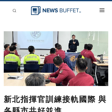
回到首頁
新聞稿分類
登入
刊登
新北指揮官訓練接軌國際 與
各縣市共好並進