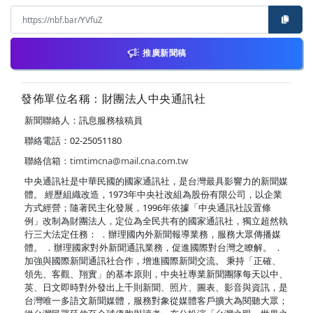
推廣新聞稿
發佈單位名稱：財團法人中央通訊社
新聞聯絡人：訊息服務核稿員
聯絡電話：02-25051180
聯絡信箱：
timtimcna@mail.cna.com.tw
中央通訊社是中華民國的國家通訊社，是台灣最具影響力的新聞媒
體。 經歷組織改造，1973年中央社改組為股份有限公司，以企業
方式經營；隨著民主化發展，1996年依據「中央通訊社設置條
例」改制為財團法人，定位為全民共有的國家通訊社，獨立超然執
行三大法定任務： ．辦理國內外新聞報導業務，服務大眾傳播媒
體。 ．辦理國家對外新聞通訊業務，促進國際對台灣之瞭解。 ．
加強與國際新聞通訊社合作，增進國際新聞交流。 秉持「正確、
領先、客觀、翔實」的基本原則，中央社專業新聞團隊每天以中、
英、日文即時對外發出上千則新聞、照片、圖表、影音與資訊，是
台灣唯一多語文新聞媒體，服務對象從媒體客戶擴大為閱聽大眾；