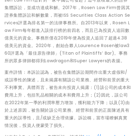
sen Law Firm曾針對一家中國公司發起了迄今規模最大的證券
集體訴訟，並成功達成和解。2017年，Rosen Law Firm曾因其
證券集體訴訟和解數量，而被ISS Securities Class Action Se
rvices評選為排名第一的法律事務所。自2013年以來，Rosen L
aw Firm每年都進入該排行榜的前四名，而且已為投資人追回數
億美元的資金。事務所僅在2019年便為投資人追回了超過4.38
億美元的資金。2020年，創始合夥人Laurence Rosen被law3
60評選為「最佳原告律師」(Titan of Plaintiffs’ Bar)。事務
所的眾多律師都得到Lawdragon和Super Lawyers的表揚。
案件詳情：本訴訟認為，被告在集體訴訟期間作出重大虛假和/
或誤導性的陳述，且未揭露有關該公司業務、經營和前景的重大
不利事實。具體而言，被告未向投資人揭露：(1)該公司的成本和
費用上升，包括乳品相關的成本和費用上升；(2)因此，該公司
在2022年第一季的利潤率壓力增加，獲利能力下降；以及(3)由
於上述原因，被告關於該公司業務、經營和前景的正面陳述具有
重大的誤導性，且/或缺乏合理依據。訴訟稱，當市場瞭解真實
情況後，投資人便蒙受了損失。