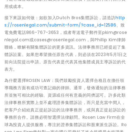
用或成本。
接下來該如何做：如欲加入Dutch Bros集體訴訟，請造訪
http
s://rosenlegal.com/submit-form/?case_id=12586
、致
電免費電話866-767-3653，或者寄送電子郵件至pkim@rose
nlegal.com或cases@rosenlegal.com，與Phillip Kim律師
聯絡，瞭解有關集體訴訟的更多資訊。法律事務所已經提起了集
體訴訟案。如果您希望擔任原告代表，則必須在2023年5月1日之
前向法院提出申請。原告代表是代表其他集體成員主導訴訟的代
表方。
為什麼選擇ROSEN LAW：我們鼓勵投資人選擇合格且在擔任領
導職務方面有成功可查記錄的律師。通常，發佈通知的法律事務
所並無可相比的經驗、資源或任何有意義的同儕認可。許多此類
法律事務所實際上並不處理證券集體訴訟，而只是充當中間人，
把客戶介紹給真正提起訴訟的法律事務所，或與真正提起訴訟的
事務所合作。請務必明智選擇法律顧問。Rosen Law Firm在全
球為投資人提供服務，專注於證券集體訴訟和股東派生訴訟。Ro