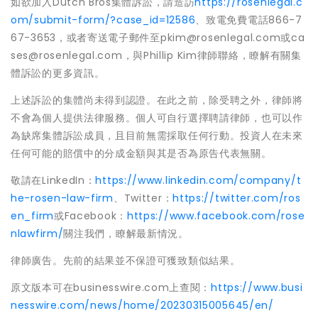
如欲加入Dutch Bros集體訴訟，請造訪
https://rosenlegal.c
om/submit-form/?case_id=12586
、致電免費電話866-7
67-3653，或者寄送電子郵件至pkim@rosenlegal.com或ca
ses@rosenlegal.com，與Phillip Kim律師聯絡，瞭解有關集
體訴訟的更多資訊。
上述訴訟的集體尚未得到認證。在此之前，除受聘之外，律師將
不會為個人提供法律服務。個人可自行選擇聘請律師，也可以作
為缺席集體訴訟成員，且目前無需採取任何行動。投資人在未來
任何可能的賠償中的分成金額與其是否為原告代表無關。
敬請在LinkedIn：
https://www.linkedin.com/company/t
he-rosen-law-firm
、Twitter：
https://twitter.com/ros
en_firm
或Facebook：
https://www.facebook.com/rose
nlawfirm/
關注我們，瞭解最新情況。
律師廣告。先前的結果並不保證可獲致類似結果。
原文版本可在businesswire.com上查閱：
https://www.busi
nesswire.com/news/home/20230315005645/en/