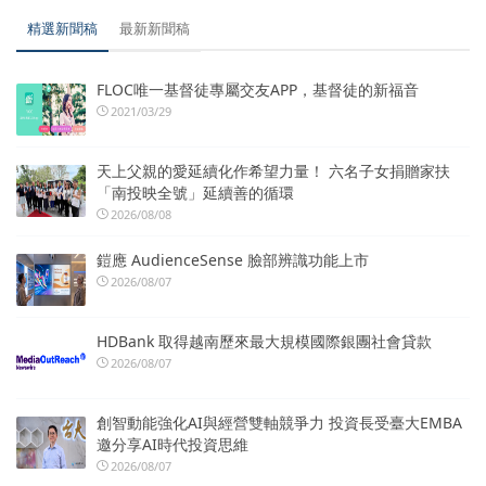
精選新聞稿
最新新聞稿
FLOC唯一基督徒專屬交友APP，基督徒的新福音
2021/03/29
天上父親的愛延續化作希望力量！ 六名子女捐贈家扶
「南投映全號」延續善的循環
2026/08/08
鎧應 AudienceSense 臉部辨識功能上市
2026/08/07
HDBank 取得越南歷來最大規模國際銀團社會貸款
2026/08/07
創智動能強化AI與經營雙軸競爭力 投資長受臺大EMBA
邀分享AI時代投資思維
2026/08/07