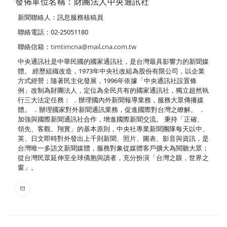
發佈單位名稱：財團法人中央通訊社
新聞聯絡人：訊息服務核稿員
聯絡電話：02-25051180
聯絡信箱：
timtimcna@mail.cna.com.tw
中央通訊社是中華民國的國家通訊社，是台灣最具影響力的新聞媒
體。 經歷組織改造，1973年中央社改組為股份有限公司，以企業
方式經營；隨著民主化發展，1996年依據「中央通訊社設置條
例」改制為財團法人，定位為全民共有的國家通訊社，獨立超然執
行三大法定任務： ．辦理國內外新聞報導業務，服務大眾傳播媒
體。 ．辦理國家對外新聞通訊業務，促進國際對台灣之瞭解。 ．
加強與國際新聞通訊社合作，增進國際新聞交流。 秉持「正確、
領先、客觀、翔實」的基本原則，中央社專業新聞團隊每天以中、
英、日文即時對外發出上千則新聞、照片、圖表、影音與資訊，是
台灣唯一多語文新聞媒體，服務對象從媒體客戶擴大為閱聽大眾；
從台灣民眾延伸至全球僑胞與讀者，充分扮演「台灣之眼，世界之
窗」。