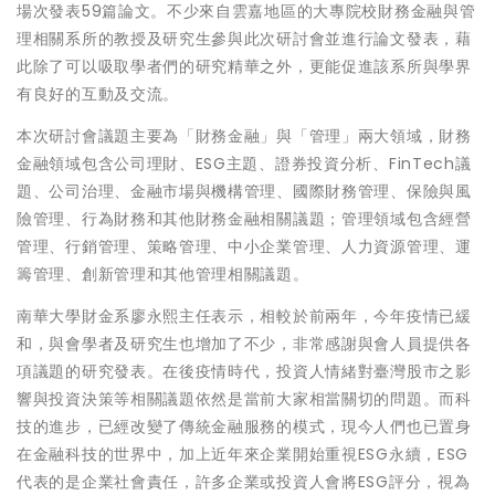
場次發表59篇論文。不少來自雲嘉地區的大專院校財務金融與管
理相關系所的教授及研究生參與此次研討會並進行論文發表，藉
此除了可以吸取學者們的研究精華之外，更能促進該系所與學界
有良好的互動及交流。
本次研討會議題主要為「財務金融」與「管理」兩大領域，財務
金融領域包含公司理財、ESG主題、證券投資分析、FinTech議
題、公司治理、金融市場與機構管理、國際財務管理、保險與風
險管理、行為財務和其他財務金融相關議題；管理領域包含經營
管理、行銷管理、策略管理、中小企業管理、人力資源管理、運
籌管理、創新管理和其他管理相關議題。
南華大學財金系廖永熙主任表示，相較於前兩年，今年疫情已緩
和，與會學者及研究生也增加了不少，非常感謝與會人員提供各
項議題的研究發表。在後疫情時代，投資人情緒對臺灣股市之影
響與投資決策等相關議題依然是當前大家相當關切的問題。而科
技的進步，已經改變了傳統金融服務的模式，現今人們也已置身
在金融科技的世界中，加上近年來企業開始重視ESG永續，ESG
代表的是企業社會責任，許多企業或投資人會將ESG評分，視為