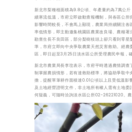
新北市梨種植面積為9.8公頃、年產量約為7萬公
續寒流低溫，市府立即啟動查報機制，與各區公所
影響時間較長，不會馬上顯現，農業局持續關注各
率低情形，即主動邀集桃園區農業改良場、農糧署
勘查生長不良田區，部分梨樹枝頭上卻只看到零星
準，市府立即向中央爭取農業天然災害救助。經農委
區，即日起至3月25日淡水區公所受理農民申報，
新北市農業局長李玟表示，市府平時透過農情調查
制掌握農損情形，若有達救助標準，將協助爭取中
擔，提醒單筆耕作面積達0.01公頃以上且受低溫影
及土地經營證明文件，非土地所有權人需有土地委
何疑義，可隨時洽詢淡水區公所02-2622102