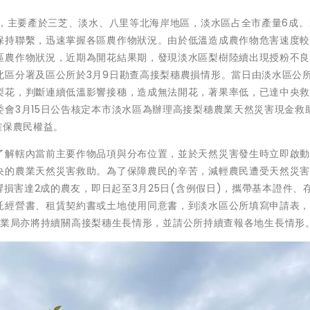
斤，主要產於三芝、淡水、八里等北海岸地區，淡水區占全市產量6成。
保持聯繫，迅速掌握各區農作物狀況。由於低溫造成農作物危害速度
區農作物狀況，近期為開花結果期，發現淡水區梨樹陸續出現授粉不
北區分署及區公所於3月9日勘查高接梨穗農損情形。當日由淡水區公
梨花，判斷連續低溫影響接穗，造成無法開花，著果率低，已達中央
會3月15日公告核定本市淡水區為辦理高接梨穗農業天然災害現金救
確保農民權益。
了解轄內當前主要作物品項與分布位置，並於天然災害發生時立即啟
央的農業天然災害救助。為了保障農民的辛苦，減輕農民遭受天然災
響損害達2成的農友，即日起至3月25日(含例假日)，攜帶基本證件、
託經營書、租賃契約書或土地使用同意書，到淡水區公所填寫申請表
0。農業局亦將持續關高接梨穗生長情形，並請公所持續查報各地生長情形