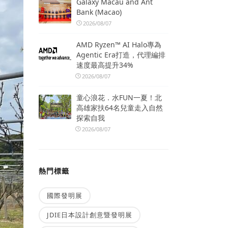
Galaxy Macau and Ant
Bank (Macao)
2026/08/07
AMD Ryzen™ AI Halo專為
Agentic Era打造，代理編排
速度最高提升34%
2026/08/07
童心浪花．水FUN一夏！北
高雄家扶64名兒童走入自然
探索自我
2026/08/07
熱門標籤
國際發明展
JDIE日本設計創意暨發明展