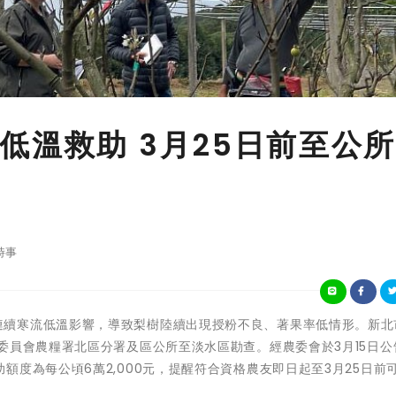
低溫救助 3月25日前至公
時事
今年2月因連續寒流低溫影響，導致梨樹陸續出現授粉不良、著果率低情形。新
委員會農糧署北區分署及區公所至淡水區勘查。經農委會於3月15日公
度為每公頃6萬2,000元，提醒符合資格農友即日起至3月25日前