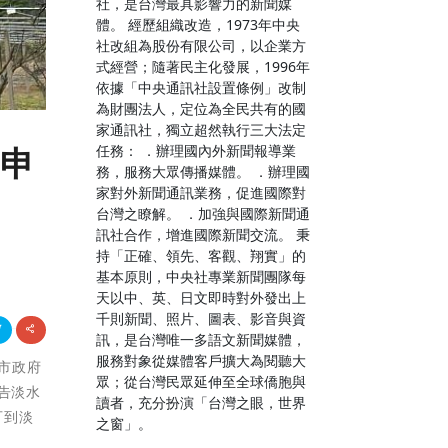
社，是台灣最具影響力的新聞媒
體。 經歷組織改造，1973年中央
社改組為股份有限公司，以企業方
式經營；隨著民主化發展，1996年
依據「中央通訊社設置條例」改制
為財團法人，定位為全民共有的國
家通訊社，獨立超然執行三大法定
任務： ．辦理國內外新聞報導業
所申
務，服務大眾傳播媒體。 ．辦理國
家對外新聞通訊業務，促進國際對
台灣之瞭解。 ．加強與國際新聞通
訊社合作，增進國際新聞交流。 秉
持「正確、領先、客觀、翔實」的
基本原則，中央社專業新聞團隊每
天以中、英、日文即時對外發出上
千則新聞、照片、圖表、影音與資
訊，是台灣唯一多語文新聞媒體，
服務對象從媒體客戶擴大為閱聽大
北市政府
眾；從台灣民眾延伸至全球僑胞與
告淡水
讀者，充分扮演「台灣之眼，世界
可到淡
之窗」。