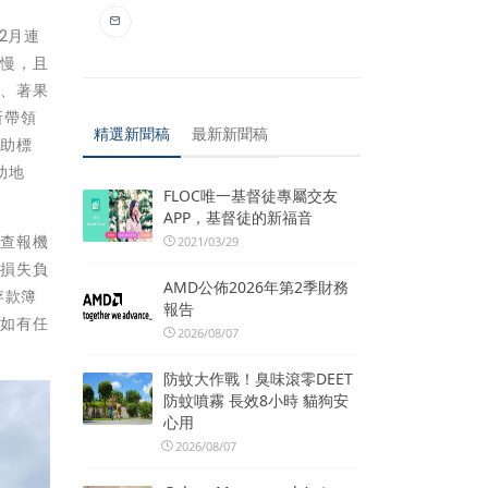
2月連
較慢，且
良、著果
所帶領
精選新聞稿
最新新聞稿
救助標
助地
FLOC唯一基督徒專屬交友
APP，基督徒的新福音
動查報機
2021/03/29
害損失負
AMD公佈2026年第2季財務
存款簿
報告
，如有任
2026/08/07
。
防蚊大作戰！臭味滾零DEET
防蚊噴霧 長效8小時 貓狗安
心用
2026/08/07