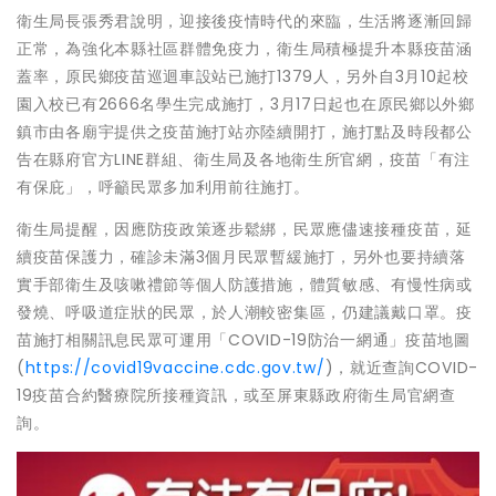
衛生局長張秀君說明，迎接後疫情時代的來臨，生活將逐漸回歸
正常，為強化本縣社區群體免疫力，衛生局積極提升本縣疫苗涵
蓋率，原民鄉疫苗巡迴車設站已施打1379人，另外自3月10起校
園入校已有2666名學生完成施打，3月17日起也在原民鄉以外鄉
鎮市由各廟宇提供之疫苗施打站亦陸續開打，施打點及時段都公
告在縣府官方LINE群組、衛生局及各地衛生所官網，疫苗「有注
有保庇」，呼籲民眾多加利用前往施打。
衛生局提醒，因應防疫政策逐步鬆綁，民眾應儘速接種疫苗，延
續疫苗保護力，確診未滿3個月民眾暫緩施打，另外也要持續落
實手部衛生及咳嗽禮節等個人防護措施，體質敏感、有慢性病或
發燒、呼吸道症狀的民眾，於人潮較密集區，仍建議戴口罩。疫
苗施打相關訊息民眾可運用「COVID-19防治一網通」疫苗地圖
(
https://covid19vaccine.cdc.gov.tw/
)，就近查詢COVID-
19疫苗合約醫療院所接種資訊，或至屏東縣政府衛生局官網查
詢。