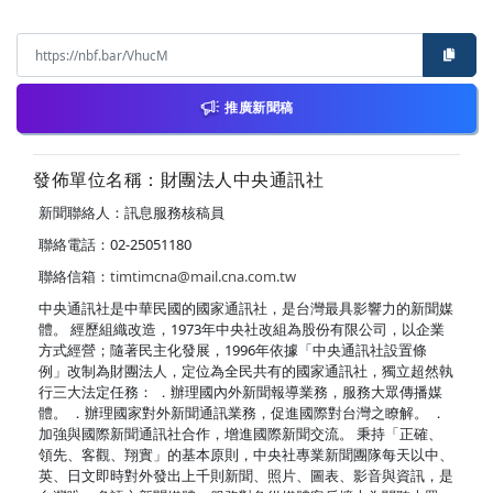
推廣新聞稿
發佈單位名稱：財團法人中央通訊社
新聞聯絡人：訊息服務核稿員
聯絡電話：02-25051180
聯絡信箱：
timtimcna@mail.cna.com.tw
中央通訊社是中華民國的國家通訊社，是台灣最具影響力的新聞媒
體。 經歷組織改造，1973年中央社改組為股份有限公司，以企業
方式經營；隨著民主化發展，1996年依據「中央通訊社設置條
例」改制為財團法人，定位為全民共有的國家通訊社，獨立超然執
行三大法定任務： ．辦理國內外新聞報導業務，服務大眾傳播媒
體。 ．辦理國家對外新聞通訊業務，促進國際對台灣之瞭解。 ．
加強與國際新聞通訊社合作，增進國際新聞交流。 秉持「正確、
領先、客觀、翔實」的基本原則，中央社專業新聞團隊每天以中、
英、日文即時對外發出上千則新聞、照片、圖表、影音與資訊，是