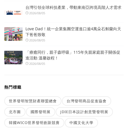
台灣引領全球科技產業，帶動東南亞跨境高階人才需求
2026/08/05
Love Dad！統一企業集團空運進口逾4萬朵石斛蘭向天
下爸爸致敬
2026/08/05
「療癒同行，親子森呼吸」115年失親家庭親子關係促
進活動 溫馨啟程！
2026/08/05
熱門標籤
世界發明智慧財產聯盟總會
台灣發明商品促進協會
北市圖
國際發明展
JDIE日本設計創意暨發明展
韓國WICO世界發明創新競賽
中國文化大學