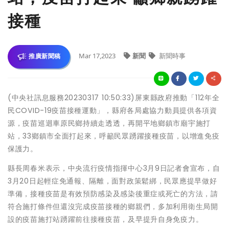
接種
Mar 17,2023
新聞
新聞時事
推廣新聞稿
(中央社訊息服務20230317 10:50:33)屏東縣政府推動「112年全
民COVID-19疫苗接種運動」，縣府各局處協力動員提供各項資
源，疫苗巡迴車原民鄉持續走透透，再開平地鄉鎮市廟宇施打
站，33鄉鎮市全面打起來，呼籲民眾踴躍接種疫苗，以增進免疫
保護力。
縣長周春米表示，中央流行疫情指揮中心3月9日記者會宣布，自
3月20日起輕症免通報、隔離，面對政策鬆綁，民眾應提早做好
準備，接種疫苗是有效預防感染及感染後重症或死亡的方法，請
符合施打條件但還沒完成疫苗接種的鄉親們，多加利用衛生局開
設的疫苗施打站踴躍前往接種疫苗，及早提升自身免疫力。