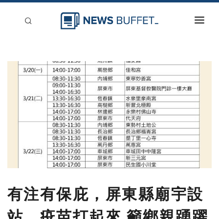
回到首頁
新聞稿分類
登入
刊登
有注有保庇，屏東縣廟宇設
站，疫苗打起來 籲鄉親踴躍