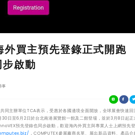
23海外買主預先登錄正式開跑
同步啟動
時事
OMPUTEX共同主辦單位TCA表示，受惠於各國邊境全面開放，全球展會快速
在5月30日至6月2日於台北南港展覽館一館及二館登場，並於3月8日起
nnoVEX預先登錄也同步啟動，歡迎海內外買主與專業人士上網預先
omputex.biz/
，COMPUTEX參展廠商名單、展出新品資料、產品介