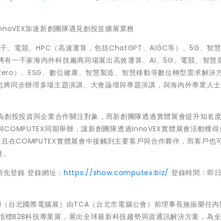
InnoVEX加速新創團隊遇見創投並擴展業務
用電子、電競、HPC（高速運算，包括ChatGPT、AIGC等）、5G、智
，將有一千家海內外科技廠商同場展出高效運算、AI、5G、電競、智慧
Zero）、ESG、數位健康、智慧製造、智慧移動等數位轉型需求解決
也將同步辦理多場主題演講、大會論壇與專題演講，與海內外專業人
成為創投投資與企業合作關注對象，而新創團隊透過實體展會提升知名
與COMPUTEX同期舉辦，讓新創團隊透過InnoVEX實體展會活動獲
且在COMPUTEX實體展會中接觸到主要客戶與合作夥伴，而客戶也
性。
名預先登錄 登錄網址：
https://show.computex.biz/
登錄時間：即日
X TAIPEI（台北國際電腦展）由TCA（台北市電腦公會）前理事長施振榮任
洲指標B2B科技專業展，展出全球最新科技趨勢與資通訊解決方案，為