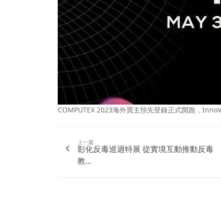
COMPUTEX 2023海外買主預先登錄正式開跑，InnoVE
上一篇
彰化反毒巡迴特展 從實境互動推動反毒
教...