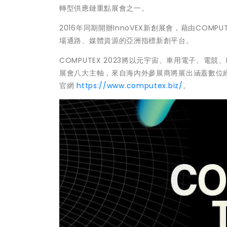
轉型供應鏈重點展會之一。
2016年同期開辦InnoVEX新創展會，藉由CO
場通路、媒體資源的亞洲指標新創平台。
COMPUTEX 2023將以元宇宙、車用電子、電競、H
展會八大主軸，來自海內外參展商將展出涵蓋數位經
官網
https://www.computex.biz/
。