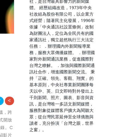
社，是台灣最具影響力的新聞媒
體。 經歷組織改造，1973年中央
社改組為股份有限公司，以企業方
式經營；隨著民主化發展，1996年
依據「中央通訊社設置條例」改制
為財團法人，定位為全民共有的國
家通訊社，獨立超然執行三大法定
任務： ．辦理國內外新聞報導業
務，服務大眾傳播媒體。 ．辦理國
家對外新聞通訊業務，促進國際對
台灣之瞭解。 ．加強與國際新聞通
訊社合作，增進國際新聞交流。 秉
持「正確、領先、客觀、翔實」的
基本原則，中央社專業新聞團隊每
天以中、英、日文即時對外發出上
千則新聞、照片、圖表、影音與資
訊，是台灣唯一多語文新聞媒體，
服務對象從媒體客戶擴大為閱聽大
回溫，跨
眾；從台灣民眾延伸至全球僑胞與
正式開放
讀者，充分扮演「台灣之眼，世界
登錄。C
之窗」。
紹影片