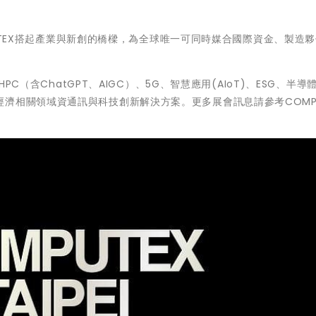
MPUTEX搭起產業與新創的橋樑，為全球唯一可同時媒合國際資金、製造
PC（含ChatGPT、AIGC）、5G、智慧應用(AIoT)、ESG、半導
濟相關領域資通訊與科技創新解決方案。更多展會訊息請參考COMPU