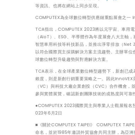
等資訊、也將在網站上同步呈現。
COMPUTEX為全球數位轉型供應鏈重點展會之一 
TCA指出，COMPUTEX 2023將以元宇宙、車
（AIoT）、ESG、半導體作為年度展會八大主軸
智慧車用科技等科技新品，並推出淨零排放（Net 
以符合國際買主採購解決方案主流趨勢。主辦單位
球數位轉型升級趨勢與對應解決方案。
TCA表示，在全球產業數位轉型趨勢下，新創已
賴度，則是新創行銷重要策略之一。因此InnoVEX
（VC）與科技大廠企業創投（CVC）合作機會，並
參與實體展覽，確認新創團隊技術的成熟度與可靠
●COMPUTEX 2023國際買主與專業人士觀展報
023年6月2日
■《關於COMPUTEX TAIPEI》 COMPUTE
命名，並於1985年邀請外貿協會共同主辦，為亞