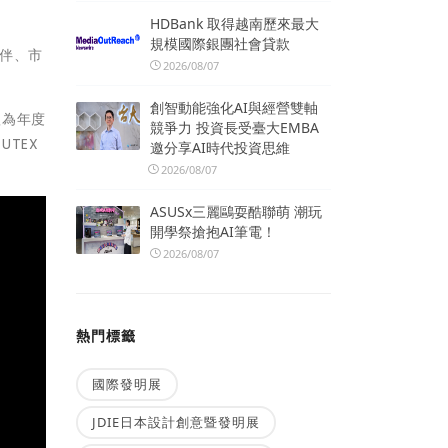
HDBank 取得越南歷來最大
規模國際銀團社會貸款
夥伴、市
2026/08/07
創智動能強化AI與經營雙軸
體為年度
競爭力 投資長受臺大EMBA
TEX
邀分享AI時代投資思維
2026/08/07
ASUSx三麗鷗耍酷聯萌 潮玩
開學祭搶抱AI筆電！
2026/08/07
熱門標籤
國際發明展
JDIE日本設計創意暨發明展