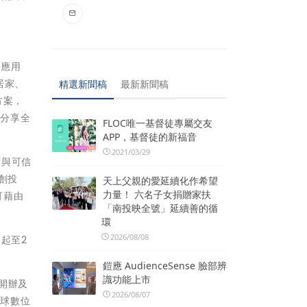
慧應用
居家、
精選新聞稿
最新新聞稿
方案，
士分享全
FLOC唯一基督徒專屬交友
APP，基督徒的新福音
2021/03/29
度與可信
得創投
天上父親的愛延續化作希望
力量！ 六名子女捐贈家扶
可藉由
「南投映全號」延續善的循
環
2026/08/08
起至2
鎧應 AudienceSense 臉部辨
識功能上市
內開辦及
2026/08/07
全球數位