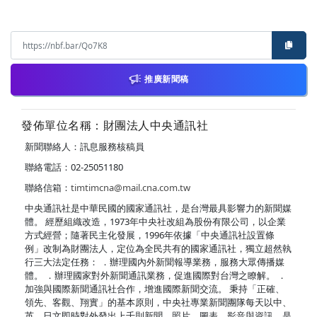
推廣新聞稿
發佈單位名稱：財團法人中央通訊社
新聞聯絡人：訊息服務核稿員
聯絡電話：02-25051180
聯絡信箱：
timtimcna@mail.cna.com.tw
中央通訊社是中華民國的國家通訊社，是台灣最具影響力的新聞媒
體。 經歷組織改造，1973年中央社改組為股份有限公司，以企業
方式經營；隨著民主化發展，1996年依據「中央通訊社設置條
例」改制為財團法人，定位為全民共有的國家通訊社，獨立超然執
行三大法定任務： ．辦理國內外新聞報導業務，服務大眾傳播媒
體。 ．辦理國家對外新聞通訊業務，促進國際對台灣之瞭解。 ．
加強與國際新聞通訊社合作，增進國際新聞交流。 秉持「正確、
領先、客觀、翔實」的基本原則，中央社專業新聞團隊每天以中、
英、日文即時對外發出上千則新聞、照片、圖表、影音與資訊，是