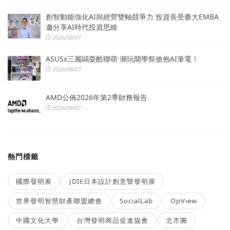
創智動能強化AI與經營雙軸競爭力 投資長受臺大EMBA
邀分享AI時代投資思維
2026/08/07
ASUSx三麗鷗耍酷聯萌 潮玩開學祭搶抱AI筆電！
2026/08/07
AMD公佈2026年第2季財務報告
2026/08/07
熱門標籤
國際發明展
JDIE日本設計創意暨發明展
世界發明智慧財產聯盟總會
SocialLab
OpView
中國文化大學
台灣發明商品促進協會
北市圖