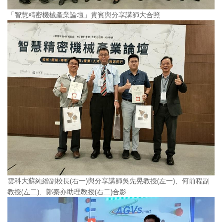
「智慧精密機械產業論壇」貴賓與分享講師大合照
雲科大蘇純繒副校長(右一)與分享講師吳先晃教授(左一)、何前程副
教授(左二)、鄭秦亦助理教授(右二)合影