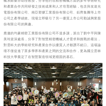
械系鄭秦亦助理教授，分享他們在精密機械方面的多年學術研究
和產業合作共同研發之技術成果和人才培育經驗，包含與友達光
電股份有限公司、南亞塑膠工業股份有限公司、鈺齊集團等上市
公司之產學績效。現場立即吸引了另一優質上市公司勤誠興業股
份有限公司的興趣。
應邀的均豪精密工業股份有限公司不遑多讓，派出了劉中平與陳
美玲資深處長，分享了對智慧精密機械人才需求和挑戰的看法，
對雲科大的學術研究和產業合作以優質人才都讚不絕口。這場論
壇不僅促進了眾多學界和產業之間的交流和合作，更為國立雲林
科技大學奠定了在智慧製造領域更穩固的基石。