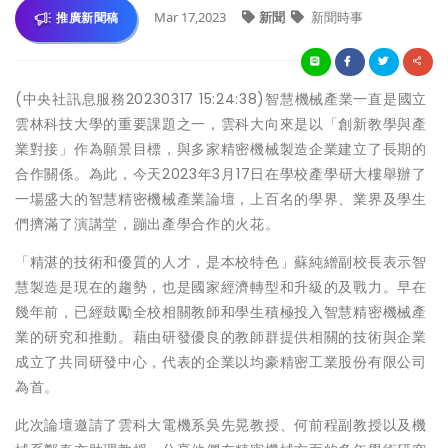
Mar 17,2023
新聞
新聞時事
推廣新聞稿
(中央社訊息服務20230317 15:24:38)智慧機械產業一直是國立
雲林科技大學的重要課題之一，雲科大向來是以「創新教學與產
業對接」作為願景目標，與多家精密機械製造企業建立了長期的
合作關係。為此，今天2023年3月17日在學校產學研大樓舉辦了
一場盛大的智慧精密機械產業論壇，上百名的學界、業界及學生
們擠滿了演講堂，蹦出產學合作的火花。
「精湛的技術和優質的人才，是本校特色」蘇純繒副校長表示智
慧製造是現在的趨勢，也是國家經濟轉型和升級的及戰力。早在
幾年前，已經鼓勵全校相關教師和學生積極投入智慧精密機械產
業的研究和推動。藉由研發優良的教師群提供相關的技術與企業
成立了共同研發中心，代表的企業以均豪精密工業股份有限公司
為首。
此次論壇邀請了雲科大電機系吳先晃教授、何前程副教授以及機