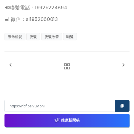
️🔊聯繫電話：19925224894
💻 微信：sl1952060013
雍禾植髮
脫髮
脫髮改善
斷髮
推廣新聞稿