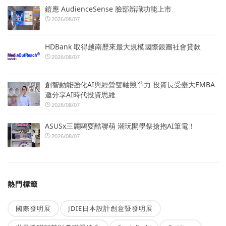
鎧應 AudienceSense 臉部辨識功能上市
2026/08/07
HDBank 取得越南歷來最大規模國際銀團社會貸款
2026/08/07
創智動能強化AI與經營雙軸競爭力 投資長受臺大EMBA
邀分享AI時代投資思維
2026/08/07
ASUSx三麗鷗耍酷聯萌 潮玩開學祭搶抱AI筆電！
2026/08/07
熱門標籤
國際發明展
JDIE日本設計創意暨發明展