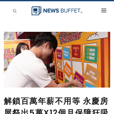
回到首頁
新聞稿分類
登入
刊登
解鎖百萬年薪不用等 永慶房
屋祭出5萬X12個月保障狂吸