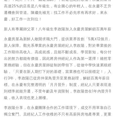
高達25%的店長是八年級生，有企圖心的年輕人，在永慶不乏升
遷機會與管道。陳繼先補充：找工作不必先求有再求好，來永
慶，好工作一次到位！
新人有專屬師父罩！八年級生李政陽加入永慶房屋解鎖百萬年薪
永慶房屋為新鮮人敞開求職大門，提供業界首創「5萬X12個月」
新人保障。觀光系畢業的永慶房屋經紀人李政陽，對於畢業後的
工作期待高收入、高成就感，且能不斷成長、學習新知，每分付
出的努力都能有價值，因此將房仲經紀人作為第一選擇！雖然零
業務經驗，但在永慶房屋師徒制的帶領下，從做中學快速累積經
驗，「只要在新人期打下好的基礎，當業務也可以很穩定！」入
行3年，李政陽已從房仲菜鳥晉升至業務副理，解鎖百萬年薪目
標。在永慶有完整透明的「月月晉升」制度，經紀人只要表現達
到標準就能升遷，不受年齡及年資限制，李政陽曾在1年內晉升11
級，收入表現也更上層樓。
李政陽分享，在永慶團隊合作的工作環境下，成交不用單靠自己
獨立奮鬥。且經紀人工作收穫的不只有高薪與房地產專業，更重