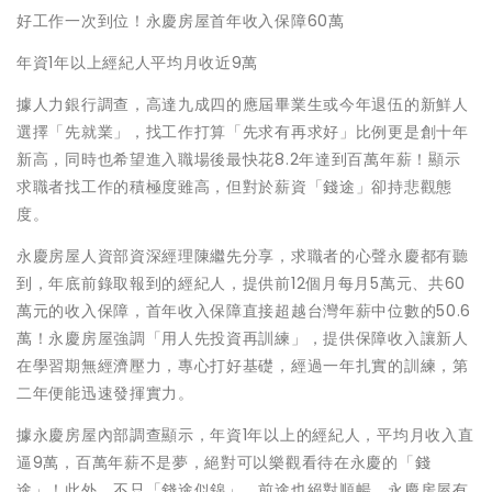
好工作一次到位！永慶房屋首年收入保障60萬
年資1年以上經紀人平均月收近9萬
據人力銀行調查，高達九成四的應屆畢業生或今年退伍的新鮮人
選擇「先就業」，找工作打算「先求有再求好」比例更是創十年
新高，同時也希望進入職場後最快花8.2年達到百萬年薪！顯示
求職者找工作的積極度雖高，但對於薪資「錢途」卻持悲觀態
度。
永慶房屋人資部資深經理陳繼先分享，求職者的心聲永慶都有聽
到，年底前錄取報到的經紀人，提供前12個月每月5萬元、共60
萬元的收入保障，首年收入保障直接超越台灣年薪中位數的50.6
萬！永慶房屋強調「用人先投資再訓練」，提供保障收入讓新人
在學習期無經濟壓力，專心打好基礎，經過一年扎實的訓練，第
二年便能迅速發揮實力。
據永慶房屋內部調查顯示，年資1年以上的經紀人，平均月收入直
逼9萬，百萬年薪不是夢，絕對可以樂觀看待在永慶的「錢
途」！此外，不只「錢途似錦」，前途也絕對順暢，永慶房屋有