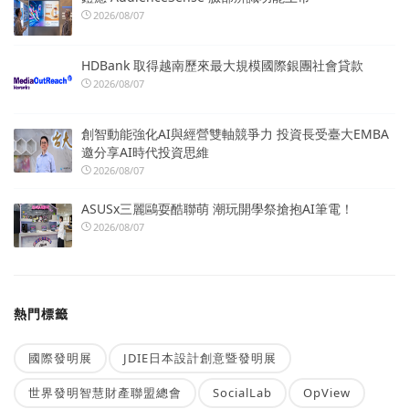
2026/08/07
HDBank 取得越南歷來最大規模國際銀團社會貸款
2026/08/07
創智動能強化AI與經營雙軸競爭力 投資長受臺大EMBA
邀分享AI時代投資思維
2026/08/07
ASUSx三麗鷗耍酷聯萌 潮玩開學祭搶抱AI筆電！
2026/08/07
熱門標籤
國際發明展
JDIE日本設計創意暨發明展
世界發明智慧財產聯盟總會
SocialLab
OpView