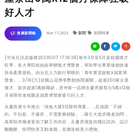
好人才
Mar 17,2023
新聞
新聞時事
推廣新聞稿
(中央社訊息服務20230317 17:18:38)每年3月至5月是校園徵才
旺季，各大專院校紛紛舉辦徵才博覽會，幫助學生畢業後能快速
與各產業接軌。由台北人力銀行舉辦的「青年實習啟航X就業博
覽會」，3/18(六)於圓山花博爭艷館熱鬧展開，超過200家企業
徵才、提供超過1萬個職缺，房仲第一品牌永慶房屋祭出5萬x12個
月保障前進校園及就業博覽會吸引好人才。
永慶房屋今年推出「鴻兔大展512限時專案」，且強調「不綁
約、不扣薪、不爆肝，不需業務經驗」，吸引大批求職者詢問，
為幫助求職者更加了解工作內容，永慶房屋提供職位諮詢、設計
翻翻樂、快問快答互動遊戲，並贈送精美小禮物。