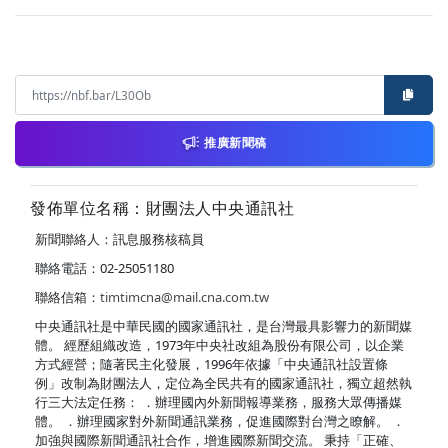
推廣新聞稿
發佈單位名稱：財團法人中央通訊社
新聞聯絡人：訊息服務核稿員
聯絡電話：02-25051180
聯絡信箱：
timtimcna@mail.cna.com.tw
中央通訊社是中華民國的國家通訊社，是台灣最具影響力的新聞媒
體。 經歷組織改造，1973年中央社改組為股份有限公司，以企業
方式經營；隨著民主化發展，1996年依據「中央通訊社設置條
例」改制為財團法人，定位為全民共有的國家通訊社，獨立超然執
行三大法定任務： ．辦理國內外新聞報導業務，服務大眾傳播媒
體。 ．辦理國家對外新聞通訊業務，促進國際對台灣之瞭解。 ．
加強與國際新聞通訊社合作，增進國際新聞交流。 秉持「正確、