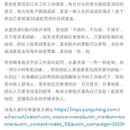
要的是實現自己在工作上的價值，每分付出的努力都能是成功的
基石，每次助客戶圓滿成家，更是一種人生的成就與滿足！接下
來自己要朝著28歲前買房的目標邁進。
永慶房屋5萬x12個月保障，更強調「不綁約、不扣薪、不爆肝，
且不需房產經驗」，就算是零經驗社會新鮮人，只要錄取報到就
能領，經紀人除業績獎金外，還有額外的獎勵可以爭取，包括幸
福成家基金與海外旅遊獎勵，真的超「薪」福。
而求職者最在乎的工作面向疑問，永慶房屋「一對一師徒制」和
「360小時專業訓練」，幫助經紀人累積產業知識和實作經驗一
次到位！在專屬師父的帶領與強調團隊合作的工作模式下，幫助
房仲新人變達人。更有制定完整透明的「月月晉升」升遷制度，
經紀人只要表現達到標準，每個月都能升遷為自己加薪！歡迎有
熱忱、想賺取高薪的求職者加入。
鴻兔大展512專案徵才網址:
https://mps.yungching.com.t
w/recruit/sales?utm_source=news&utm_medium=ba
nner&utm_content=sales_512&utm_campaign=2023P