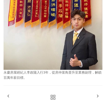
永慶房屋經紀人李政陽入行3年，從房仲菜鳥晉升至業務副理，解鎖
百萬年薪目標。