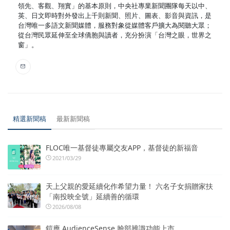
領先、客觀、翔實」的基本原則，中央社專業新聞團隊每天以中、
英、日文即時對外發出上千則新聞、照片、圖表、影音與資訊，是
台灣唯一多語文新聞媒體，服務對象從媒體客戶擴大為閱聽大眾；
從台灣民眾延伸至全球僑胞與讀者，充分扮演「台灣之眼，世界之
窗」。
精選新聞稿
最新新聞稿
FLOC唯一基督徒專屬交友APP，基督徒的新福音
2021/03/29
天上父親的愛延續化作希望力量！ 六名子女捐贈家扶
「南投映全號」延續善的循環
2026/08/08
鎧應 AudienceSense 臉部辨識功能上市