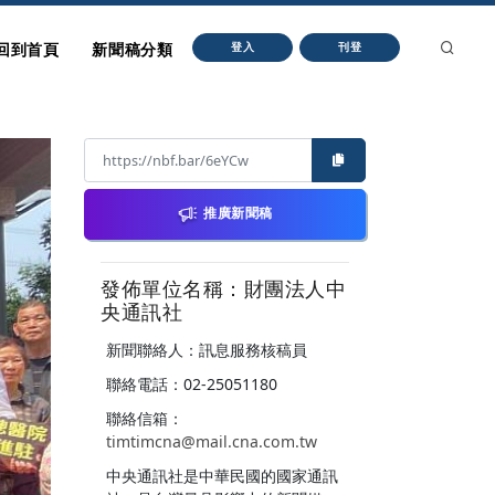
回到首頁
新聞稿分類
登入
刊登
推廣新聞稿
發佈單位名稱：財團法人中
央通訊社
新聞聯絡人：訊息服務核稿員
聯絡電話：02-25051180
聯絡信箱：
timtimcna@mail.cna.com.tw
中央通訊社是中華民國的國家通訊