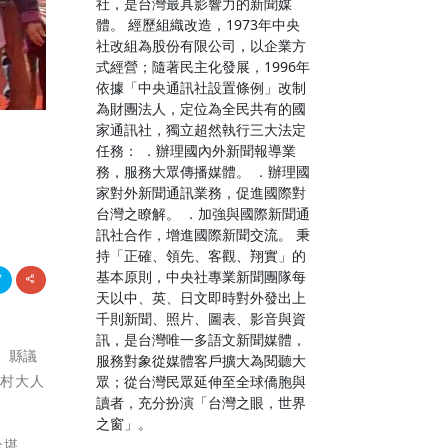
社，是台灣最具影響力的新聞媒
體。 經歷組織改造，1973年中央
社改組為股份有限公司，以企業方
式經營；隨著民主化發展，1996年
依據「中央通訊社設置條例」改制
為財團法人，定位為全民共有的國
家通訊社，獨立超然執行三大法定
任務： ．辦理國內外新聞報導業
務，服務大眾傳播媒體。 ．辦理國
家對外新聞通訊業務，促進國際對
台灣之瞭解。 ．加強與國際新聞通
訊社合作，增進國際新聞交流。 秉
持「正確、領先、客觀、翔實」的
基本原則，中央社專業新聞團隊每
天以中、英、日文即時對外發出上
千則新聞、照片、圖表、影音與資
訊，是台灣唯一多語文新聞媒體，
、縣議
服務對象從媒體客戶擴大為閱聽大
仁村大人
眾；從台灣民眾延伸至全球僑胞與
讀者，充分扮演「台灣之眼，世界
之窗」。
全堪