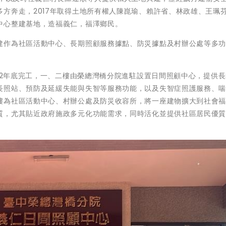
方奔走，2017年取得土地所有權人陳崑瑜、賴許省、林政雄、王珮
中心整建基地，造福義仁，福澤鄉民。
建作為社區活動中心、長期照顧服務據點、防災據點及村辦公處等多
022年底完工，一、二樓由榮總灣橋分院進駐設置日間照顧中心，提供
長照站、預防及延緩失能與失智等服務功能，以及失智症照護服務、
樓為社區活動中心、村辦公處及防災收容所，將一座建物擴大到社會
質，尤其貼近政府施政多元化功能需求，同時活化並提供社區居民優