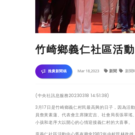
竹崎鄉義仁社區活動
Mar 18,2023
新聞
新聞
推廣新聞稿
(中央社訊息服務20230318 14:51:38)
3月17日是竹崎鄉義仁村民最高興的日子，因為活
員詹黃素蓮、代表會主席陳宏吉、社會局長張翠瑤
小孩和老序大以開心的心情迎接義仁村的大喜事。
原義仁社區活動中心舊有廳舍1982年由村民林政