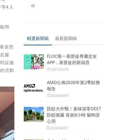
芬等4人
功能用
精選新聞稿
最新新聞稿
長輩長照
喘息服
FLOC唯一基督徒專屬交友
APP，基督徒的新福音
福利設施
2021/03/29
質的活動
AMD公佈2026年第2季財務
報告
2026/08/07
防蚊大作戰！臭味滾零DEET
防蚊噴霧 長效8小時 貓狗安
心用
2026/08/07