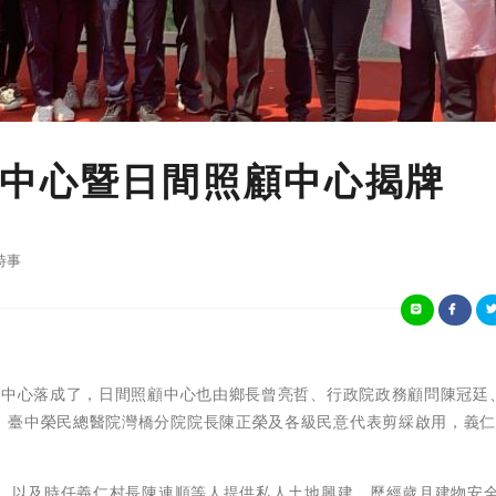
中心暨日間照顧中心揭牌
時事
動中心落成了，日間照顧中心也由鄉長曾亮哲、行政院政務顧問陳冠廷
、臺中榮民總醫院灣橋分院院長陳正榮及各級民意代表剪綵啟用，義
雄，以及時任義仁村長陳連順等人提供私人土地興建，歷經歲月建物安