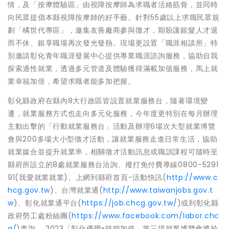
情，及「按摩體驗區」由視障按摩師為求職者活絡筋骨，並同時
向民眾提倡本縣視障按摩師的好手藝。針對55歲以上求職民眾規
劃「橘世代專區」，邀集友善廠商參與徵才，期盼讓銀髮人才退
而不休、銀享職場再次發光發熱。現場更設置「職涯相談所」特
別邀請彰化青年職涯發展中心提供專業職涯諮詢服務，協助自我
探索適性就業，透過多元管道及體驗獲得滿載加值服務，馬上就
業幸福加倍，希望求職者能多加把握。
彰化縣政府在縣內8大行政區皆設置就業服務台，隨著環境變
遷，就業服務方式也走向多元化服務，今年度更特別在每月辦理
主動出擊的「行動就業服務台」活動及辦理6場次大型就業博覽
會與200多場大小型徵才活動，讓就業服務走進日常生活，協助
就業媒合並提升就業率，相關徵才活動訊息或職訓課程可隨時至
縣府所設立的8處就業服務台洽詢、撥打免付費專線0800-5291
91(我愛就業就業)、上網到縣府首頁-活動快訊(
http://www.c
hcg.gov.tw
)、台灣就業通(
http://www.taiwanjobs.gov.t
w
)、彰化就業通平台(
https://job.chcg.gov.tw/
)或到彰化縣
政府勞工處粉絲團(
https://www.facebook.com/labor.chc
g/
)查詢。 2023「彰化優職x技能加值」第三場就業博覽會將於