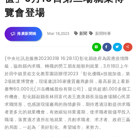
覽會登場
Mar 18,2023
新聞
新聞時事
推廣新聞稿
(中央社訊息服務20230318 16:28:13)彰化縣政府為因應疫情降
級，協助縣內求職、轉職的勞工朋友能順利就業，3月18日上午
於田中鎮景崧文化教育園區辦理2023「彰化優職x技能加值」第
2場就業博覽會，現場邀請36家優質廠商參與，最高薪資上看新
臺幣60,000元(川岳機械股份有限公司)，提供超過1,000多個工
作機會。彰化縣副縣長林田富代表王惠美縣長蒞臨會場關心民眾
求職情形，也感謝現場廠商的熱情參與，期待透過活動提供求職
者更多元的就業機會，有效縮短待業週期，使求職者能儘早投入
職場，落實適才適所在地就業，共創求職者、求才者、政府三贏
的局面，一起為「美好彰化、希望城市」來努力。