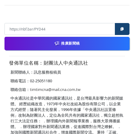
推廣新聞稿
發佈單位名稱：財團法人中央通訊社
新聞聯絡人：訊息服務核稿員
聯絡電話：02-25051180
聯絡信箱：
timtimcna@mail.cna.com.tw
中央通訊社是中華民國的國家通訊社，是台灣最具影響力的新聞媒
體。 經歷組織改造，1973年中央社改組為股份有限公司，以企業
方式經營；隨著民主化發展，1996年依據「中央通訊社設置條
例」改制為財團法人，定位為全民共有的國家通訊社，獨立超然執
行三大法定任務： ．辦理國內外新聞報導業務，服務大眾傳播媒
體。 ．辦理國家對外新聞通訊業務，促進國際對台灣之瞭解。 ．
加強與國際新聞通訊社合作，增進國際新聞交流。 秉持「正確、