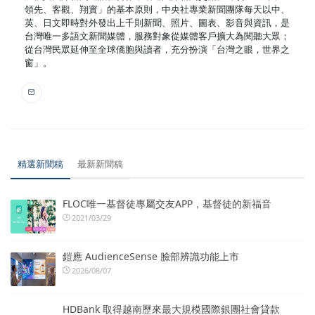
領先、客觀、翔實」的基本原則，中央社專業新聞團隊每天以中、
英、日文即時對外發出上千則新聞、照片、圖表、影音與資訊，是
台灣唯一多語文新聞媒體，服務對象從媒體客戶擴大為閱聽大眾；
從台灣民眾延伸至全球僑胞與讀者，充分扮演「台灣之眼，世界之
窗」。
精選新聞稿
最新新聞稿
FLOC唯一基督徒專屬交友APP，基督徒的新福音
2021/03/29
鎧應 AudienceSense 臉部辨識功能上市
2026/08/07
HDBank 取得越南歷來最大規模國際銀團社會貸款