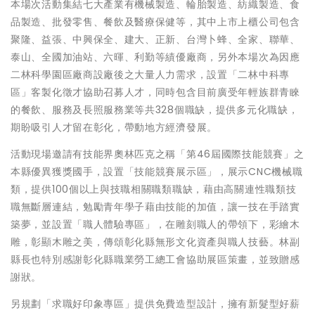
本場次活動集結七大產業有機械製造、輪胎製造、紡織製造、食
品製造、批發零售、餐飲及醫療保健等，其中上市上櫃公司包含
聚隆、益張、中興保全、建大、正新、台灣卜蜂、全家、聯華、
泰山、全國加油站、六暉、利勤等績優廠商，另外本場次為因應
二林科學園區廠商設廠後之大量人力需求，設置「二林中科專
區」客製化徵才協助召募人才，同時包含目前廣受年輕族群青睞
的餐飲、服務及長照服務業等共328個職缺，提供多元化職缺，
期盼吸引人才留在彰化，帶動地方經濟發展。
活動現場邀請有技能界奧林匹克之稱「第46屆國際技能競賽」之
本縣優異獲獎國手，設置「技能競賽展示區」，展示CNC機械職
類，提供100個以上與技職相關職類職缺，藉由高關連性職類技
職無斷層連結，勉勵青年學子藉由技能的加值，讓一技在手踏實
築夢，並設置「職人體驗專區」，在雕刻職人的帶領下，彩繪木
雕，彰顯木雕之美，傳頌彰化縣無形文化資產與職人技藝。林副
縣長也特別感謝彰化縣職業勞工總工會協助展區策畫，並致贈感
謝狀。
另規劃「求職好印象專區」提供免費造型設計，擁有新髮型好薪