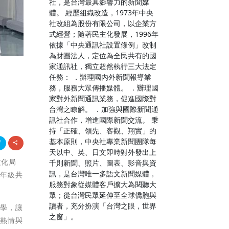
社，是台灣最具影響力的新聞媒
體。 經歷組織改造，1973年中央
社改組為股份有限公司，以企業方
式經營；隨著民主化發展，1996年
依據「中央通訊社設置條例」改制
為財團法人，定位為全民共有的國
家通訊社，獨立超然執行三大法定
任務： ．辦理國內外新聞報導業
務，服務大眾傳播媒體。 ．辦理國
家對外新聞通訊業務，促進國際對
台灣之瞭解。 ．加強與國際新聞通
訊社合作，增進國際新聞交流。 秉
持「正確、領先、客觀、翔實」的
基本原則，中央社專業新聞團隊每
天以中、英、日文即時對外發出上
文化局
千則新聞、照片、圖表、影音與資
訊，是台灣唯一多語文新聞媒體，
九年級共
服務對象從媒體客戶擴大為閱聽大
眾；從台灣民眾延伸至全球僑胞與
讀者，充分扮演「台灣之眼，世界
所學，讓
之窗」。
的熱情與