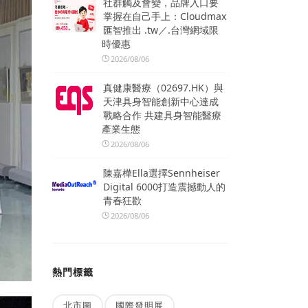
社群觸及會變，品牌入口要
掌握在自己手上：Cloudmax
匯智推出 .tw／.台灣網域限
時優惠
2026/08/06
真健康醫療（02697.HK）與
天津具身智能創新中心達成
戰略合作 共建具身智能醫療
產業生態
2026/08/06
陳嘉樺Ella選擇Sennheiser
Digital 6000打造震撼動人的
青春狂歡
2026/08/06
熱門標籤
北市圖
國際發明展