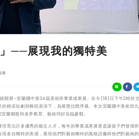
」──展現我的獨特美
時事
「藝顏不合就開展─宜蘭國中第24屆美術班畢業成果展」在今(18)日下午2時於
來的精采短劇與舞蹈表演下，為展覽拉開序幕。本次宜蘭國中美術班
歡迎宜蘭鄉親與各界教育、藝術同好蒞臨參觀。
蘭培育出許多優秀的藝文人才，每年的畢業成果展更是讓孩子們發揮
表現各自獨特的美感，展現他們對藝術獨特的風格語彙與他們對藝術