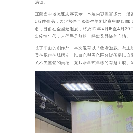
渴望。
宜蘭國中校長連志峯表示，本展內容豐富多元，涵
0餘件作品，內含數件全國學生美術比賽中脫穎而
名，目前在全國巡迴展，將於112年4月15至4月
出疫情年代，人們手足無措，靜默又恐慌的心情。
除了平面的創作外，本次還有以「藝場遊戲」為主
暖色系作色域標定，以白色與黑色區分隊伍搭以自
又不失整體的美感，充斥著各式各樣的有趣面貌。