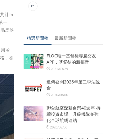
計15
第一
作品反映
精選新聞稿
最新新聞稿
運用冷
FLOC唯一基督徒專屬交友
風格，卻
APP，基督徒的新福音
2021/03/29
遠傳召開2026年第二季法說
會
2026/08/06
聯合航空深耕台灣40週年 持
續投資市場、升級機隊並強
化全球航網連結
2026/08/06