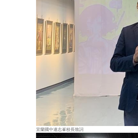
宜蘭國中連志峯校長致詞