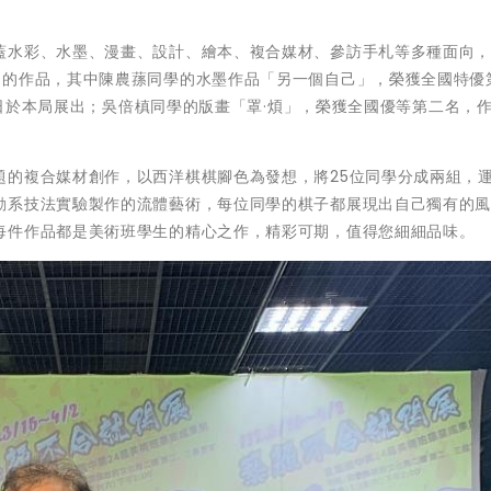
蓋水彩、水墨、漫畫、設計、繪本、複合媒材、參訪手札等多種面向，共
出的作品，其中陳農蓀同學的水墨作品「另一個自己」，榮獲全國特優
29日於本局展出；吳倍槙同學的版畫「罩·煩」，榮獲全國優等第二名，
題的複合媒材創作，以西洋棋棋腳色為發想，將25位同學分成兩組，
動系技法實驗製作的流體藝術，每位同學的棋子都展現出自己獨有的
每件作品都是美術班學生的精心之作，精彩可期，值得您細細品味。