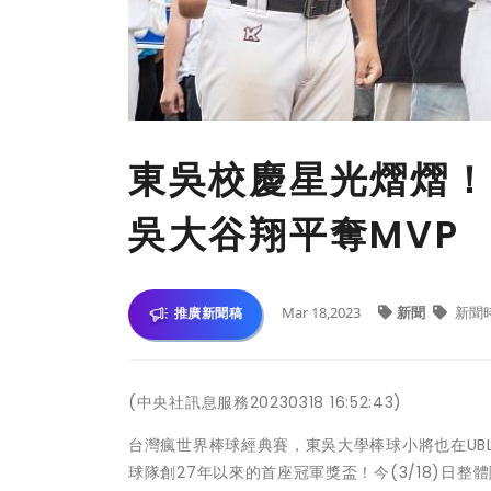
東吳校慶星光熠熠！
吳大谷翔平奪MVP
Mar 18,2023
新聞
新聞
推廣新聞稿
(中央社訊息服務20230318 16:52:43)
台灣瘋世界棒球經典賽，東吳大學棒球小將也在UB
球隊創27年以來的首座冠軍獎盃！今(3/18)日