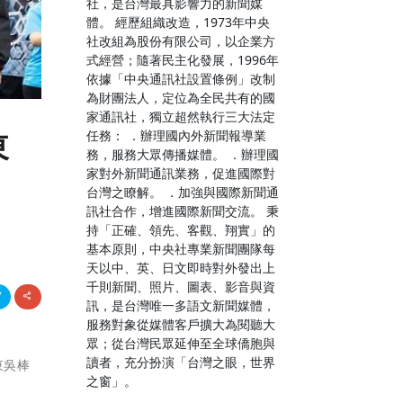
社，是台灣最具影響力的新聞媒
體。 經歷組織改造，1973年中央
社改組為股份有限公司，以企業方
式經營；隨著民主化發展，1996年
依據「中央通訊社設置條例」改制
為財團法人，定位為全民共有的國
家通訊社，獨立超然執行三大法定
任務： ．辦理國內外新聞報導業
東
務，服務大眾傳播媒體。 ．辦理國
家對外新聞通訊業務，促進國際對
台灣之瞭解。 ．加強與國際新聞通
訊社合作，增進國際新聞交流。 秉
持「正確、領先、客觀、翔實」的
基本原則，中央社專業新聞團隊每
天以中、英、日文即時對外發出上
千則新聞、照片、圖表、影音與資
訊，是台灣唯一多語文新聞媒體，
服務對象從媒體客戶擴大為閱聽大
眾；從台灣民眾延伸至全球僑胞與
讀者，充分扮演「台灣之眼，世界
東吳棒
之窗」。