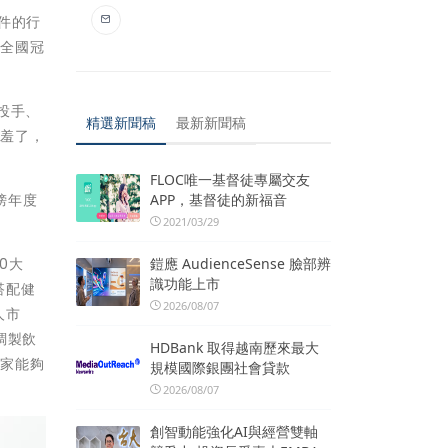
件的行
下全國冠
投手、
精選新聞稿
最新新聞稿
害羞了，
FLOC唯一基督徒專屬交友
APP，基督徒的新福音
榜年度
2021/03/29
鎧應 AudienceSense 臉部辨
0大
識功能上市
搭配健
2026/08/07
人市
調製飲
HDBank 取得越南歷來最大
玩家能夠
規模國際銀團社會貸款
2026/08/07
創智動能強化AI與經營雙軸