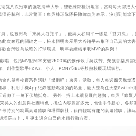
汰衛冕八次冠軍的強敵清華大學，總教練鄒桂禎坦言，當時每天都把大
場獲得勝利，非常驚喜！東吳棒球隊隊長陳暐杰則表示，沒想到能拿
球員，也被封為「東吳大谷翔平」，他與大谷翔平一樣是「雙刀流」，
為此次奪冠的關鍵之一，松永恒明表示用大谷翔平來形容自己真的太
喜歡台灣較為放鬆的打球環境，明年要繼續爭取MVP的殊榮！
像獻唱，包括MV點閱率突破2500萬的創作歌手吳汶芳、榮獲音樂風雲
創作型歌手HowZ、小人、PONY5IBE等炒熱校慶現場氣氛。
會也舉辦校慶系列活動「燃脂吧！東吳」活動，每人每週四天燃燒15
界，利用手機App紀錄運動燃燒的的熱量，最大獎為任天堂Switch
五週做了一萬下伏地挺身。 另外，搭上永續發展的趨勢，東吳「綠聚
現東吳人的創意與社團特色，攤位內容豐富多元，包含手作點心、各類
中最特別的就屬桌遊體驗和塔羅牌社，藉由輕鬆有趣的桌遊體驗，讓
是透過塔羅占卜，引導出適合自己的永續行動方案。