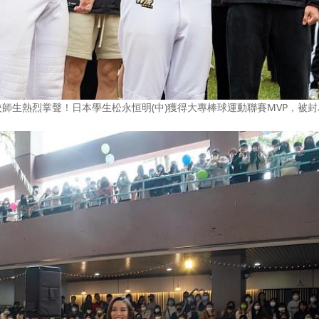
師生熱烈掌聲！日本學生松永恒明(中)獲得大專棒球運動聯賽MVP，被