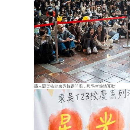
藝人閻奕格於東吳校慶開唱，與學生熱情互動