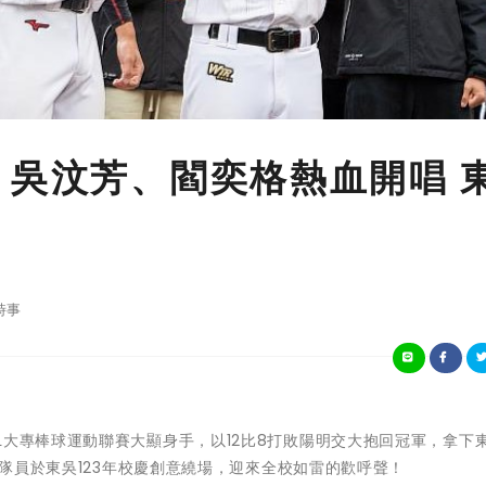
 吳汶芳、閻奕格熱血開唱 
時事
L大專棒球運動聯賽大顯身手，以12比8打敗陽明交大抱回冠軍，拿下
整體隊員於東吳123年校慶創意繞場，迎來全校如雷的歡呼聲！