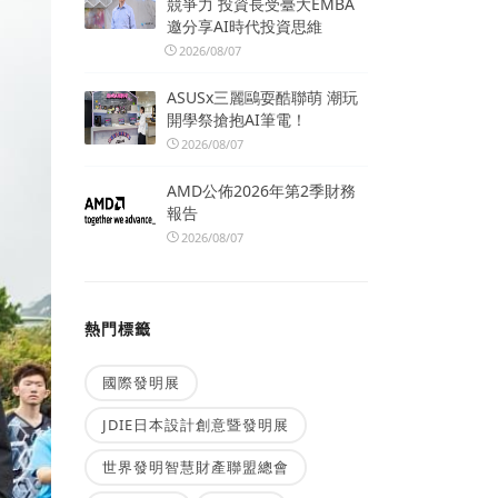
競爭力 投資長受臺大EMBA
邀分享AI時代投資思維
2026/08/07
ASUSx三麗鷗耍酷聯萌 潮玩
開學祭搶抱AI筆電！
2026/08/07
AMD公佈2026年第2季財務
報告
2026/08/07
熱門標籤
國際發明展
JDIE日本設計創意暨發明展
世界發明智慧財產聯盟總會