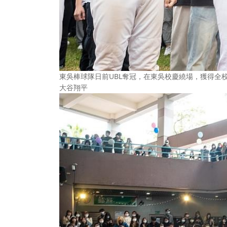
東吳棒球隊日前UBL奪冠，在東吳校慶繞場，獲得全校
大谷翔平