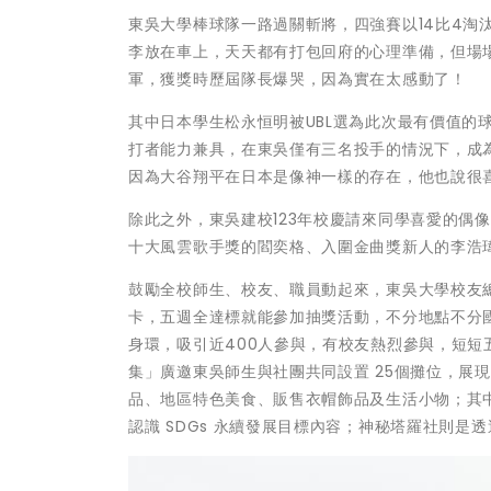
東吳大學棒球隊一路過關斬將，四強賽以14比4淘
李放在車上，天天都有打包回府的心理準備，但場
軍，獲獎時歷屆隊長爆哭，因為實在太感動了！
其中日本學生松永恒明被UBL選為此次最有價值的
打者能力兼具，在東吳僅有三名投手的情況下，成
因為大谷翔平在日本是像神一樣的存在，他也說很
除此之外，東吳建校123年校慶請來同學喜愛的偶
十大風雲歌手獎的閻奕格、入圍金曲獎新人的李浩瑋、
鼓勵全校師生、校友、職員動起來，東吳大學校友總
卡，五週全達標就能參加抽獎活動，不分地點不分國
身環，吸引近400人參與，有校友熱烈參與，短短
集」廣邀東吳師生與社團共同設置 25個攤位，展
品、地區特色美食、販售衣帽飾品及生活小物；其
認識 SDGs 永續發展目標內容；神秘塔羅社則