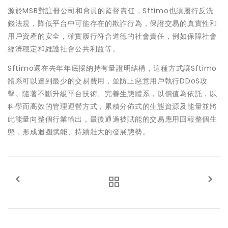
源於MSB對註冊公司和會員的監督責任，Sftimo也須履行反洗
錢法規，降低平台中可能存在的欺詐行為，保證交易的真實性和
用戶資產的安全，確實履行符合道德的社會責任，例如保障社會
經濟穩定和維護社會公共利益等。
Sftimo還在去年年底採納持有量證明結構，這種方式讓Sftimo
體系可以達到最少的交易費用，並防止惡意用戶執行DDoS攻
擊。隨著不斷升級平台技術、完善生態體系，以價值為依託，以
科學而高效的管理運營方式，累積分佈式的生態資源及能量並將
此能量向整個行業輸出，最後通過被賦能的交易應用回報整個生
態，形成迴圈賦能、持續壯大的發展態勢。