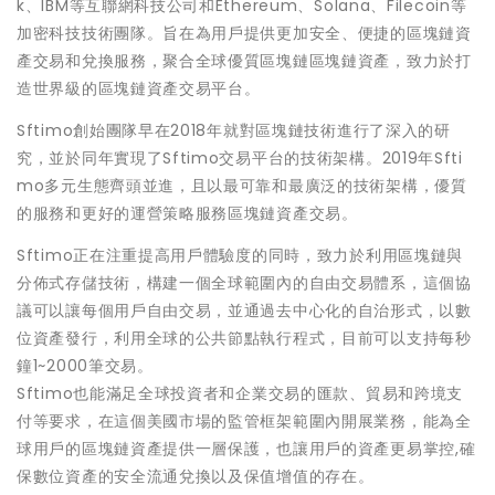
k、IBM等互聯網科技公司和Ethereum、Solana、Filecoin等
加密科技技術團隊。旨在為用戶提供更加安全、便捷的區塊鏈資
產交易和兌換服務，聚合全球優質區塊鏈區塊鏈資產，致力於打
造世界級的區塊鏈資產交易平台。
Sftimo創始團隊早在2018年就對區塊鏈技術進行了深入的研
究，並於同年實現了Sftimo交易平台的技術架構。2019年Sfti
mo多元生態齊頭並進，且以最可靠和最廣泛的技術架構，優質
的服務和更好的運營策略服務區塊鏈資產交易。
Sftimo正在注重提高用戶體驗度的同時，致力於利用區塊鏈與
分佈式存儲技術，構建一個全球範圍內的自由交易體系，這個協
議可以讓每個用戶自由交易，並通過去中心化的自治形式，以數
位資產發行，利用全球的公共節點執行程式，目前可以支持每秒
鐘1~2000筆交易。
Sftimo也能滿足全球投資者和企業交易的匯款、貿易和跨境支
付等要求，在這個美國市場的監管框架範圍內開展業務，能為全
球用戶的區塊鏈資產提供一層保護，也讓用戶的資產更易掌控,確
保數位資產的安全流通兌換以及保值增值的存在。