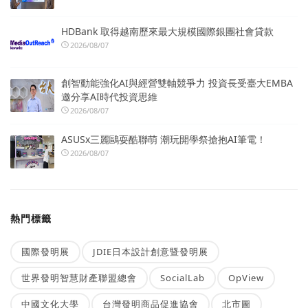
HDBank 取得越南歷來最大規模國際銀團社會貸款
2026/08/07
創智動能強化AI與經營雙軸競爭力 投資長受臺大EMBA
邀分享AI時代投資思維
2026/08/07
ASUSx三麗鷗耍酷聯萌 潮玩開學祭搶抱AI筆電！
2026/08/07
熱門標籤
國際發明展
JDIE日本設計創意暨發明展
世界發明智慧財產聯盟總會
SocialLab
OpView
中國文化大學
台灣發明商品促進協會
北市圖