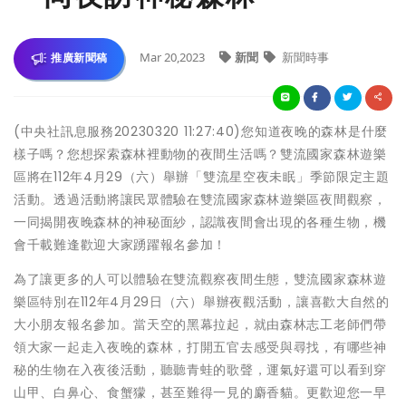
Mar 20,2023
新聞
新聞時事
推廣新聞稿
(中央社訊息服務20230320 11:27:40)您知道夜晚的森林是什麼
樣子嗎？您想探索森林裡動物的夜間生活嗎？雙流國家森林遊樂
區將在112年4月29（六）舉辦「雙流星空夜未眠」季節限定主題
活動。透過活動將讓民眾體驗在雙流國家森林遊樂區夜間觀察，
一同揭開夜晚森林的神秘面紗，認識夜間會出現的各種生物，機
會千載難逢歡迎大家踴躍報名參加！
為了讓更多的人可以體驗在雙流觀察夜間生態，雙流國家森林遊
樂區特別在112年4月29日（六）舉辦夜觀活動，讓喜歡大自然的
大小朋友報名參加。當天空的黑幕拉起，就由森林志工老師們帶
領大家一起走入夜晚的森林，打開五官去感受與尋找，有哪些神
秘的生物在入夜後活動，聽聽青蛙的歌聲，運氣好還可以看到穿
山甲、白鼻心、食蟹獴，甚至難得一見的麝香貓。更歡迎您一早