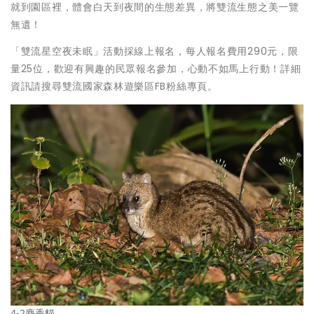
就到園區裡，體會白天到夜間的生態差異，將雙流生態之美一覽
無遺！
「雙流星空夜未眠」活動採線上報名，每人報名費用290元，限
量25位，歡迎有興趣的民眾報名參加，心動不如馬上行動！詳細
資訊請搜尋雙流國家森林遊樂區FB粉絲專頁。
4-2麝香貓