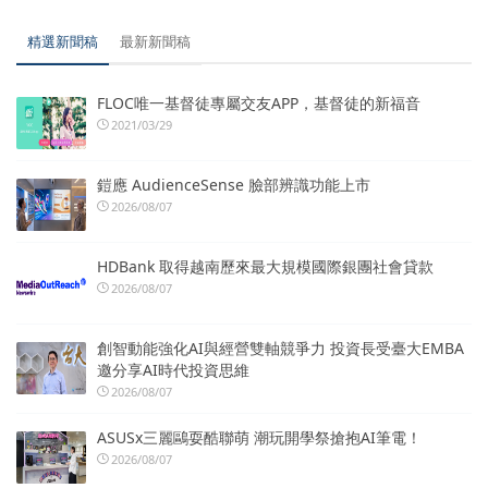
精選新聞稿
最新新聞稿
FLOC唯一基督徒專屬交友APP，基督徒的新福音
2021/03/29
鎧應 AudienceSense 臉部辨識功能上市
2026/08/07
HDBank 取得越南歷來最大規模國際銀團社會貸款
2026/08/07
創智動能強化AI與經營雙軸競爭力 投資長受臺大EMBA
邀分享AI時代投資思維
2026/08/07
ASUSx三麗鷗耍酷聯萌 潮玩開學祭搶抱AI筆電！
2026/08/07