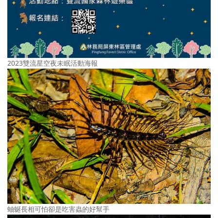
2023雙流星空夜未眠活動海報
蚰蜒長相可怕卻是吃害蟲的好幫手