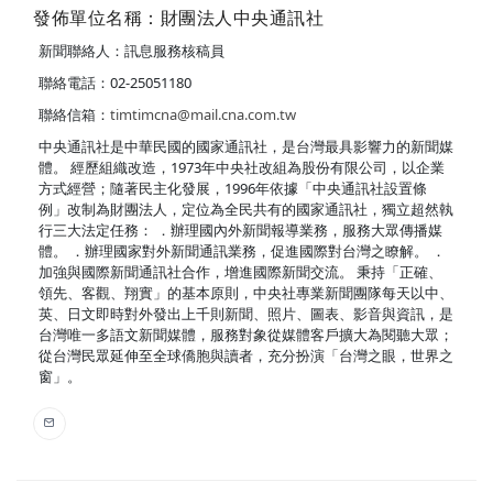
發佈單位名稱：財團法人中央通訊社
新聞聯絡人：訊息服務核稿員
聯絡電話：02-25051180
聯絡信箱：
timtimcna@mail.cna.com.tw
中央通訊社是中華民國的國家通訊社，是台灣最具影響力的新聞媒
體。 經歷組織改造，1973年中央社改組為股份有限公司，以企業
方式經營；隨著民主化發展，1996年依據「中央通訊社設置條
例」改制為財團法人，定位為全民共有的國家通訊社，獨立超然執
行三大法定任務： ．辦理國內外新聞報導業務，服務大眾傳播媒
體。 ．辦理國家對外新聞通訊業務，促進國際對台灣之瞭解。 ．
加強與國際新聞通訊社合作，增進國際新聞交流。 秉持「正確、
領先、客觀、翔實」的基本原則，中央社專業新聞團隊每天以中、
英、日文即時對外發出上千則新聞、照片、圖表、影音與資訊，是
台灣唯一多語文新聞媒體，服務對象從媒體客戶擴大為閱聽大眾；
從台灣民眾延伸至全球僑胞與讀者，充分扮演「台灣之眼，世界之
窗」。