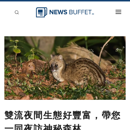
回到首頁
新聞稿分類
登入
刊登
雙流夜間生態好豐富，帶您
一同夜訪神秘森林