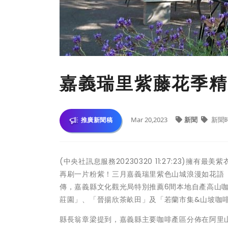
嘉義瑞里紫藤花季精
Mar 20,2023
新聞
新聞
推廣新聞稿
(中央社訊息服務20230320 11:27:23)
再刷一片粉紫！三月嘉義瑞里紫色山城浪漫如花語
傳，嘉義縣文化觀光局特別推薦6間本地自產高山咖
莊園」、「晉揚欣茶畝田」及「若蘭市集&山坡咖
縣長翁章梁提到，嘉義縣主要咖啡產區分佈在阿里