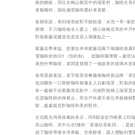
植的鄉鎮，而位在梅山鄉其中的瑞里村，咖啡生長在
香氣獨特，因此備受咖啡愛好者喜愛。
翁縣長說，來到瑞里絕對不能錯過「水洗一哥-葉
標價，不只咖啡能令人愛上，精心栽種花草的半戶
對面紫藤花隧道也是追花人潮爆點之一。
紫藤花季來臨，想要在串串紫藤花廊下喝咖啡推薦
電咖啡烘焙DIY（預約制），從咖啡園導覽→處理
過想外帶咖啡，老闆直接開了一個超美的玻璃木造
翁章梁接著說，老字號茶壺餐廳推咖啡新品牌「茶
低頭啜飲一口香醇咖啡都像走入日劇場景，對面的
有一處雖不在紫藤賞花點中，但絕對能稱上瑞里質感
也是咖啡師的伸展台，而全戶外露天座位旁栽種鮮
鬆，處處能見對咖啡和美的堅持。
文化觀光局長徐佩鈴表示，166縣道從竹崎要上到
高山咖啡。其中位在1樓的「晉揚欣茶畝田」，是
就了咖啡帶著水淨香氣、甘果醇香，讓人體驗到豐