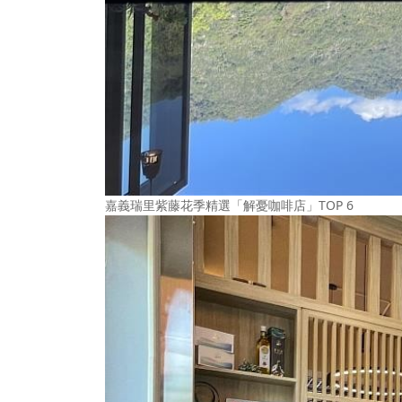
嘉義瑞里紫藤花季精選「解憂咖啡店」TOP 6