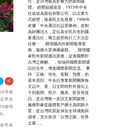
社，是台灣最具影響力的新聞媒
體。 經歷組織改造，1973年中央
社改組為股份有限公司，以企業方
式經營；隨著民主化發展，1996年
依據「中央通訊社設置條例」改制
為財團法人，定位為全民共有的國
家通訊社，獨立超然執行三大法定
任務： ．辦理國內外新聞報導業
務，服務大眾傳播媒體。 ．辦理國
家對外新聞通訊業務，促進國際對
台灣之瞭解。 ．加強與國際新聞通
訊社合作，增進國際新聞交流。 秉
持「正確、領先、客觀、翔實」的
基本原則，中央社專業新聞團隊每
天以中、英、日文即時對外發出上
IG準備
千則新聞、照片、圖表、影音與資
訊，是台灣唯一多語文新聞媒體，
配花季宣
服務對象從媒體客戶擴大為閱聽大
0%咖啡
眾；從台灣民眾延伸至全球僑胞與
化。
讀者，充分扮演「台灣之眼，世界
之窗」。
面最早種