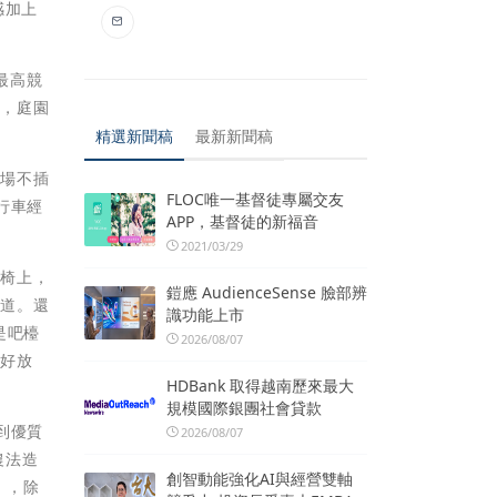
感加上
最高競
心，庭園
精選新聞稿
最新新聞稿
一場不插
FLOC唯一基督徒專屬交友
行車經
APP，基督徒的新福音
2021/03/29
木椅上，
鎧應 AudienceSense 臉部辨
隧道。還
識功能上市
是吧檯
2026/08/07
人好放
HDBank 取得越南歷來最大
規模國際銀團社會貸款
到優質
2026/08/07
農法造
創智動能強化AI與經營雙軸
」，除