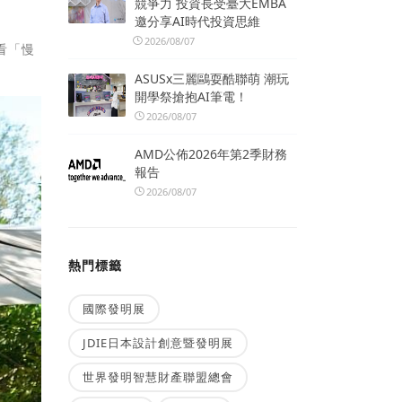
競爭力 投資長受臺大EMBA
邀分享AI時代投資思維
2026/08/07
看「慢
ASUSx三麗鷗耍酷聯萌 潮玩
開學祭搶抱AI筆電！
2026/08/07
AMD公佈2026年第2季財務
報告
2026/08/07
熱門標籤
國際發明展
JDIE日本設計創意暨發明展
世界發明智慧財產聯盟總會