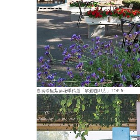
嘉義瑞里紫藤花季精選「解憂咖啡店」TOP 6