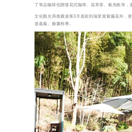
了單品咖啡也開發花式咖啡、花草茶、氣泡飲等，
文化觀光局推薦遊客3月底前到瑞里賞紫藤花外，
遊嘉義」臉書粉專。