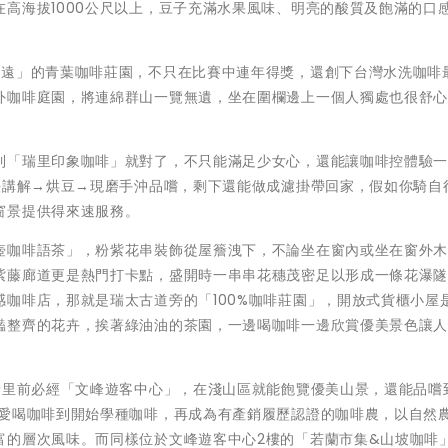
高海拔1000公尺以上，豆子充滿水果風味、明亮的酸質及飽滿的口
世遠」的青葉咖啡莊園，不只在比賽中連年得獎，還創下台灣水洗咖啡
外咖啡庭園，將連綿群山一覽無遺，坐在圍欄邊上一個人獨處也很舒
到「瑞里印象咖啡」就對了，不只能滿足少女心，還能讓咖啡控體驗
法講解→烘豆→現磨手沖品嚐，剩下還能做成濾掛帶回家，假如你騎自
窗景提供得來速服務。
壺咖啡語茶」，粉紫花串裝飾從屋簷洩下，不論坐在窗內或坐在窗外
紫藤廊道更是熱門打卡點，盛開時一串串花穗茂密足以形成一條花瀑
咖啡店，那就是瑞太古道旁的「100%咖啡莊園」，開放式貨櫃小屋
豔整齊的花卉，挨著綠油油的茶園，一邊喝咖啡一邊欣賞優美景色讓
瑞里前必經「文峰遊客中心」，在淺山區就能飽覽優美山景，還能品嚐
從愛喝咖啡到開始學種咖啡，再成為有產銷履歷認證的咖啡農，以自然
富的層次風味。而同樣位於文峰遊客中心2樓的「若蘭市集&山坡咖啡