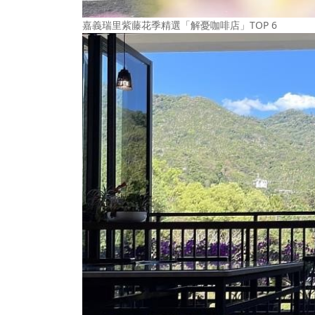
嘉義瑞里紫藤花季精選「解憂咖啡店」TOP 6