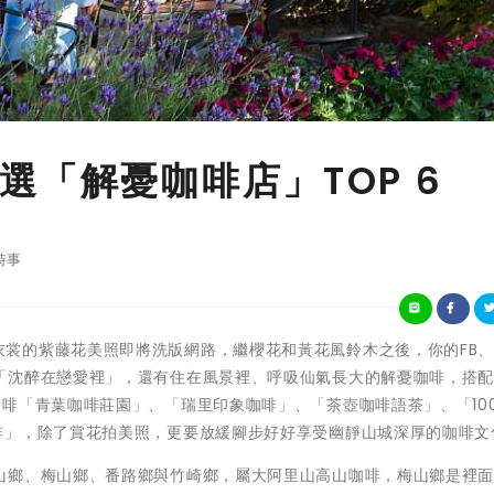
選「解憂咖啡店」TOP 6
時事
擁有最美紫衣裳的紫藤花美照即將洗版網路，繼櫻花和黃花風鈴木之後，你的FB、
「沈醉在戀愛裡」，還有住在風景裡、呼吸仙氣長大的解憂咖啡，搭
啡「青葉咖啡莊園」、「瑞里印象咖啡」、「茶壺咖啡語茶」、「10
啡」，除了賞花拍美照，更要放緩腳步好好享受幽靜山城深厚的咖啡文
山鄉、梅山鄉、番路鄉與竹崎鄉，屬大阿里山高山咖啡，梅山鄉是裡