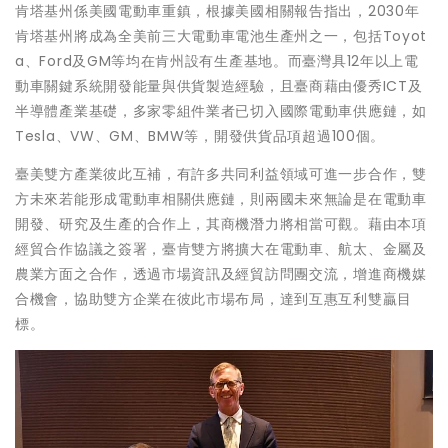
肯塔基州係美國電動車重鎮，根據美國相關報告指出，2030年
肯塔基州將成為全美前三大電動車電池生產州之一，包括Toyot
a、Ford及GM等均在肯州設有生產基地。而臺灣具12年以上電
動車關鍵系統開發能量與供貨製造經驗，且臺商藉由優秀ICT及
半導體產業基礎，多家零組件業者已切入國際電動車供應鏈，如
Tesla、VW、GM、BMW等，開發供貨品項超過100個。
臺美雙方產業彼此互補，有許多共同利益領域可進一步合作，雙
方未來若能形成電動車相關供應鏈，則兩國未來無論是在電動車
開發、研究及生產的合作上，其商機潛力將相當可觀。藉由本項
經貿合作協議之簽署，臺肯雙方將擴大在電動車、航太、金屬及
農業方面之合作，透過市場資訊及經貿訪問團交流，增進商機媒
合機會，協助雙方企業在彼此市場布局，達到互惠互利雙贏目
標。