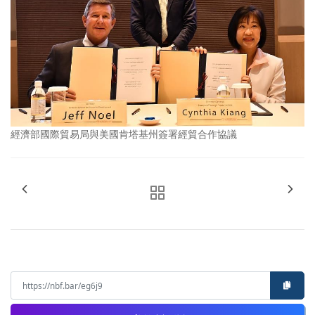
經濟部國際貿易局與美國肯塔基州簽署經貿合作協議