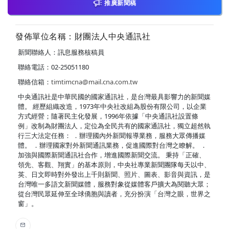
推廣新聞稿
發佈單位名稱：財團法人中央通訊社
新聞聯絡人：訊息服務核稿員
聯絡電話：02-25051180
聯絡信箱：
timtimcna@mail.cna.com.tw
中央通訊社是中華民國的國家通訊社，是台灣最具影響力的新聞媒
體。 經歷組織改造，1973年中央社改組為股份有限公司，以企業
方式經營；隨著民主化發展，1996年依據「中央通訊社設置條
例」改制為財團法人，定位為全民共有的國家通訊社，獨立超然執
行三大法定任務： ．辦理國內外新聞報導業務，服務大眾傳播媒
體。 ．辦理國家對外新聞通訊業務，促進國際對台灣之瞭解。 ．
加強與國際新聞通訊社合作，增進國際新聞交流。 秉持「正確、
領先、客觀、翔實」的基本原則，中央社專業新聞團隊每天以中、
英、日文即時對外發出上千則新聞、照片、圖表、影音與資訊，是
台灣唯一多語文新聞媒體，服務對象從媒體客戶擴大為閱聽大眾；
從台灣民眾延伸至全球僑胞與讀者，充分扮演「台灣之眼，世界之
窗」。