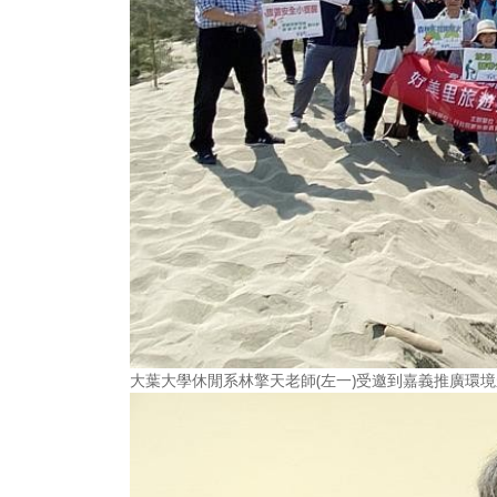
大葉大學休閒系林擎天老師(左一)受邀到嘉義推廣環