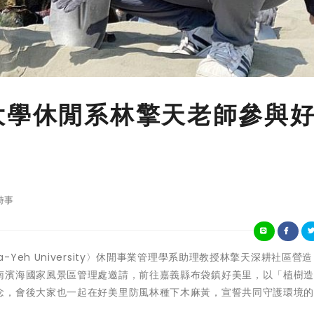
大學休閒系林擎天老師參與
時事
學〈Da-Yeh University〉休閒事業管理學系助理教授林擎天深耕社區營
南濱海國家風景區管理處邀請，前往嘉義縣布袋鎮好美里，以「植樹
念，會後大家也一起在好美里防風林種下木麻黃，宣誓共同守護環境