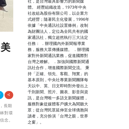
社，是台灣最具影響力的新聞媒
體。 經歷組織改造，1973年中央
社改組為股份有限公司，以企業方
式經營；隨著民主化發展，1996年
依據「中央通訊社設置條例」改制
為財團法人，定位為全民共有的國
家通訊社，獨立超然執行三大法定
任務： ．辦理國內外新聞報導業
好美
務，服務大眾傳播媒體。 ．辦理國
家對外新聞通訊業務，促進國際對
台灣之瞭解。 ．加強與國際新聞通
訊社合作，增進國際新聞交流。 秉
持「正確、領先、客觀、翔實」的
基本原則，中央社專業新聞團隊每
天以中、英、日文即時對外發出上
千則新聞、照片、圖表、影音與資
訊，是台灣唯一多語文新聞媒體，
服務對象從媒體客戶擴大為閱聽大
造，長期
眾；從台灣民眾延伸至全球僑胞與
造林對環
讀者，充分扮演「台灣之眼，世界
的信念。
之窗」。