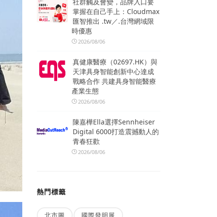
社群觸及會變，品牌入口要
掌握在自己手上：Cloudmax
匯智推出 .tw／.台灣網域限
時優惠
2026/08/06
真健康醫療（02697.HK）與
天津具身智能創新中心達成
戰略合作 共建具身智能醫療
產業生態
2026/08/06
陳嘉樺Ella選擇Sennheiser
Digital 6000打造震撼動人的
青春狂歡
2026/08/06
熱門標籤
北市圖
國際發明展