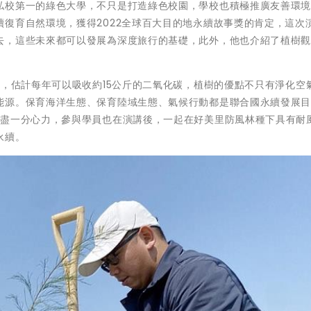
私校第一的綠色大學，不只是打造綠色校園，學校也積極推廣友善環
復育自然環境，獲得2022全球百大目的地永續故事獎的肯定，這次
去，這些未來都可以發展為深度旅行的基礎，此外，他也介紹了植樹
木，估計每年可以吸收約15公斤的二氧化碳，植樹的優點不只有淨化空
能源。保育海洋生態、保育陸域生態、氣候行動都是聯合國永續發展目
續盡一分心力，參與學員也在演講後，一起在好美里防風林種下具有耐
永續。