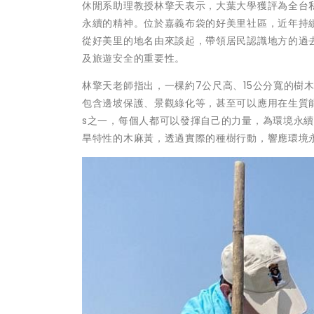
休閒系助理教授林擎天表示，大葉大學獲評為全台
永續的精神。位於嘉義布袋的好美里社區，近年持續
從好美里的地名由來談起，帶領居民認識地方的過
及旅遊安全的重要性。
林擎天老師指出，一棵約7公尺高、15公分寬的樹
包含邊坡保護、景觀綠化等，甚至可以應用在生質
s之一，每個人都可以發揮自己的力量，為環境永
旱特性的木麻黃，透過實際的種樹行動，響應環境