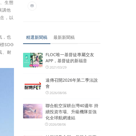
境、生態
演講他
觀念，以
氣，也
精選新聞稿
最新新聞稿
標SDG
風、耐
FLOC唯一基督徒專屬交友
APP，基督徒的新福音
2021/03/29
遠傳召開2026年第二季法說
會
2026/08/06
聯合航空深耕台灣40週年 持
續投資市場、升級機隊並強
化全球航網連結
2026/08/06