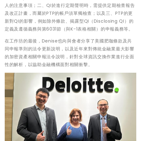
人的注意事項；二、QI於進行定期聲明時，需提供定期檢查報告
及改正計畫，而屬於PTP的帳戶須單獨檢查；以及三、PTP的更
新對QI的影響，例如除外條款、揭露型QI（Disclosing QI）的
定義及遵循義務與第6031節（與K-1表格相關）的申報義務等。
在工作坊的最後，Denise也向與會者分享了美國肥咖條款及共
同申報準則的法令更新說明，以及近年來對傳統金融業最大影響
的加密資產相關申報法令說明，針對全球資訊交換作業進行全面
性的解析，以協助金融機構面對相關衝擊。