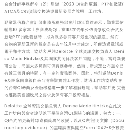
合會計師事務所今（21）舉辦「2023 QI合約更新、PTP扣繳暨F
ATCA及CRS資訊交換法規最新發展之說明」工作坊。
勤業眾信聯合會計師事務所稅務部會計師江育維表示，勤業眾信
輔導10 多家本土券商成為QI，當IRS在去年公佈將修改QI合約及
新增PTP扣繳義務時，成為眾多券商客戶最重視的議題。然而，
合約的更新及新的規定是在去年12月中才確定，即便透過電話或
電子郵件方式，協助客戶與Deloitte 全球資訊交換負責人 Deni
se Marie Hintzke及其團隊共同解決客戶問題，不過，當時新規
甫公告，尚無太多範例可供實務參考。然而，新規定公布至今已
有近三個月的時間，有一定的實務案件。因此，特別邀請Denis
e及團隊同事親自來台灣舉辦實體工作坊，透過工作坊協助與會
的台灣QI券商及金融機構進一步了解相關規範，幫助客戶更 完善
地遵循美國國稅局之要求及保障客戶投資權益。
Deloitte 全球資訊交換負責人 Denise Marie Hintzke在此次
工作坊向與會者說明以下幾個台灣QI最關心的議題，包含：一、
QI合約的更新對QI遵循義務的改變，以及QI對證明文據（Docu
mentary evidence）的盡職調查與開立Form 1042-S予投資