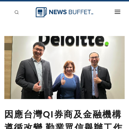
回到首頁
新聞稿分類
登入
刊登
因應台灣QI券商及金融機構
遵循改變 勤業眾信舉辦工作