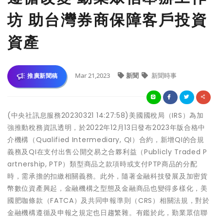
坊 助台灣券商保障客戶投資
資產
Mar 21,2023
新聞
新聞時事
推廣新聞稿
(中央社訊息服務20230321 14:27:58)美國國稅局（IRS）為加
強推動稅務資訊透明，於2022年12月13日發布2023年版合格中
介機構（Qualified Intermediary, QI）合約，新增QI的合規
義務及QI在支付出售公開交易之合夥利益（Publicly Traded P
artnership, PTP）類型商品之款項時或支付PTP商品的分配
時，需承擔的扣繳相關義務。此外，隨著金融科技發展及加密貨
幣數位資產興起，金融機構之型態及金融商品也變得多樣化，美
國肥咖條款（FATCA）及共同申報準則（CRS）相關法規，對於
金融機構遵循及申報之規定也日趨繁雜。有鑑於此，勤業眾信聯