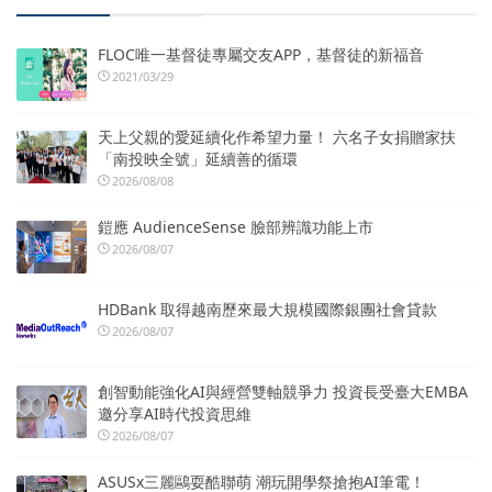
FLOC唯一基督徒專屬交友APP，基督徒的新福音
2021/03/29
天上父親的愛延續化作希望力量！ 六名子女捐贈家扶
「南投映全號」延續善的循環
2026/08/08
鎧應 AudienceSense 臉部辨識功能上市
2026/08/07
HDBank 取得越南歷來最大規模國際銀團社會貸款
2026/08/07
創智動能強化AI與經營雙軸競爭力 投資長受臺大EMBA
邀分享AI時代投資思維
2026/08/07
ASUSx三麗鷗耍酷聯萌 潮玩開學祭搶抱AI筆電！