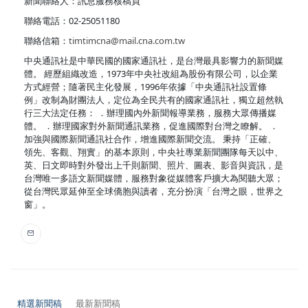
新聞聯絡人：訊息服務核稿員
聯絡電話：02-25051180
聯絡信箱：
timtimcna@mail.cna.com.tw
中央通訊社是中華民國的國家通訊社，是台灣最具影響力的新聞媒
體。 經歷組織改造，1973年中央社改組為股份有限公司，以企業
方式經營；隨著民主化發展，1996年依據「中央通訊社設置條
例」改制為財團法人，定位為全民共有的國家通訊社，獨立超然執
行三大法定任務： ．辦理國內外新聞報導業務，服務大眾傳播媒
體。 ．辦理國家對外新聞通訊業務，促進國際對台灣之瞭解。 ．
加強與國際新聞通訊社合作，增進國際新聞交流。 秉持「正確、
領先、客觀、翔實」的基本原則，中央社專業新聞團隊每天以中、
英、日文即時對外發出上千則新聞、照片、圖表、影音與資訊，是
台灣唯一多語文新聞媒體，服務對象從媒體客戶擴大為閱聽大眾；
從台灣民眾延伸至全球僑胞與讀者，充分扮演「台灣之眼，世界之
窗」。
精選新聞稿
最新新聞稿