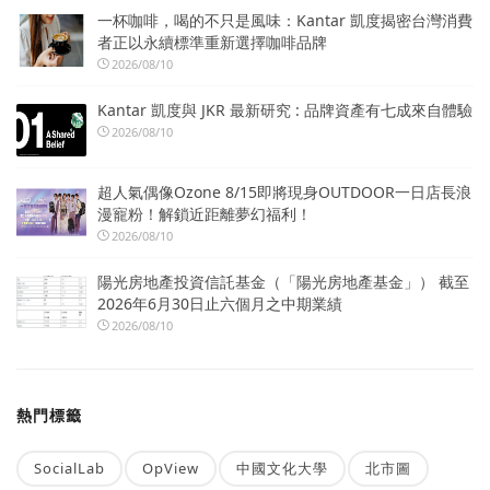
一杯咖啡，喝的不只是風味：Kantar 凱度揭密台灣消費
者正以永續標準重新選擇咖啡品牌
2026/08/10
Kantar 凱度與 JKR 最新研究 : 品牌資產有七成來自體驗
2026/08/10
超人氣偶像Ozone 8/15即將現身OUTDOOR一日店長浪
漫寵粉！解鎖近距離夢幻福利！
2026/08/10
陽光房地產投資信託基金（「陽光房地產基金」） 截至
2026年6月30日止六個月之中期業績
2026/08/10
熱門標籤
SocialLab
OpView
中國文化大學
北市圖