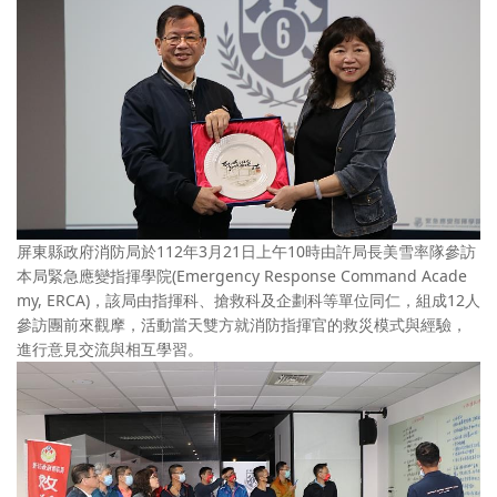
屏東縣政府消防局於112年3月21日上午10時由許局長美雪率隊參訪
本局緊急應變指揮學院(Emergency Response Command Acade
my, ERCA)，該局由指揮科、搶救科及企劃科等單位同仁，組成12人
參訪團前來觀摩，活動當天雙方就消防指揮官的救災模式與經驗，
進行意見交流與相互學習。