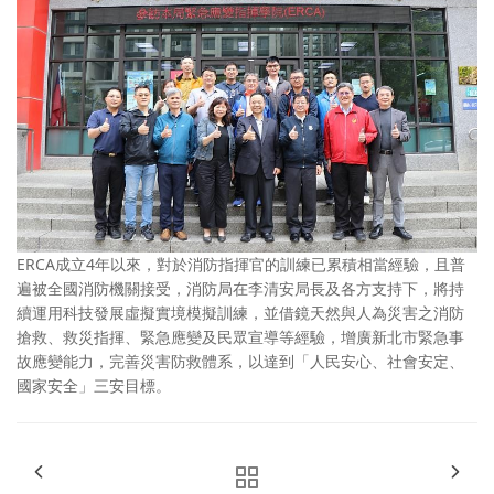
ERCA成立4年以來，對於消防指揮官的訓練已累積相當經驗，且普
遍被全國消防機關接受，消防局在李清安局長及各方支持下，將持
續運用科技發展虛擬實境模擬訓練，並借鏡天然與人為災害之消防
搶救、救災指揮、緊急應變及民眾宣導等經驗，增廣新北市緊急事
故應變能力，完善災害防救體系，以達到「人民安心、社會安定、
國家安全」三安目標。