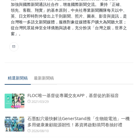
加強與國際新聞通訊社合作，增進國際新聞交流。 秉持「正確、
領先、客觀、翔實」的基本原則，中央社專業新聞團隊每天以中、
英、日文即時對外發出上千則新聞、照片、圖表、影音與資訊，是
台灣唯一多語文新聞媒體，服務對象從媒體客戶擴大為閱聽大眾；
從台灣民眾延伸至全球僑胞與讀者，充分扮演「台灣之眼，世界之
窗」。
精選新聞稿
最新新聞稿
FLOC唯一基督徒專屬交友APP，基督徒的新福音
2021/03/29
石墨點穴最快解法GenerStand推「生物能電池」一機
多用健康兼顧能源韌性！募資將啟動填問卷抽好禮
2026/08/10