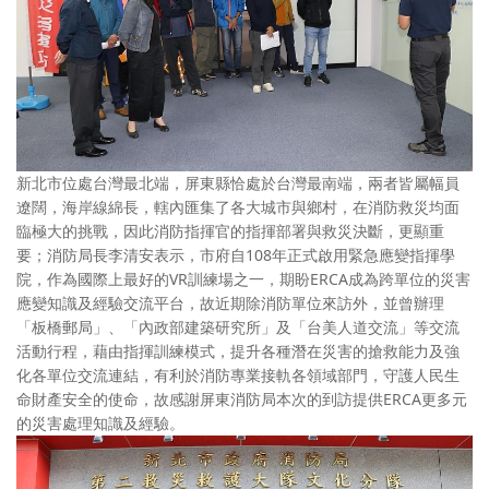
新北市位處台灣最北端，屏東縣恰處於台灣最南端，兩者皆屬幅員
遼闊，海岸線綿長，轄內匯集了各大城市與鄉村，在消防救災均面
臨極大的挑戰，因此消防指揮官的指揮部署與救災決斷，更顯重
要；消防局長李清安表示，市府自108年正式啟用緊急應變指揮學
院，作為國際上最好的VR訓練場之一，期盼ERCA成為跨單位的災害
應變知識及經驗交流平台，故近期除消防單位來訪外，並曾辦理
「板橋郵局」、「內政部建築研究所」及「台美人道交流」等交流
活動行程，藉由指揮訓練模式，提升各種潛在災害的搶救能力及強
化各單位交流連結，有利於消防專業接軌各領域部門，守護人民生
命財產安全的使命，故感謝屏東消防局本次的到訪提供ERCA更多元
的災害處理知識及經驗。