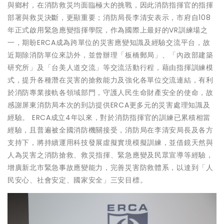
與鄉村，在消防救災均面臨極大的挑戰，因此消防指揮官的指揮
部署與救災決斷，更顯重要；消防局長李清安表示，市府自108
年正式啟用緊急應變指揮學院，作為國際上最好的VR訓練場之
一，期盼ERCA成為跨單位的災害應變知識及經驗交流平台，故
近期除消防單位來訪外，並曾辦理「板橋郵局」、「內政部建築
研究所」及「台美人道交流」等交流活動行程，藉由指揮訓練模
式，提升各種潛在災害的搶救能力及強化各單位交流連結，有利
於消防專業接軌各領域部門，守護人民生命財產安全的使命，故
感謝屏東消防局本次的到訪提供ERCA更多元的災害處理知識及
經驗。 ERCA成立4年以來，對於消防指揮官的訓練已累積相當
經驗，且普遍被全國消防機關接受，消防局在李清安局長及各方
支持下，將持續運用科技發展虛擬實境模擬訓練，並借鏡天然與
人為災害之消防搶救、救災指揮、緊急應變及民眾宣導等經驗，
增廣新北市緊急事故應變能力，完善災害防救體系，以達到「人
民安心、社會安定、國家安全」三安目標。