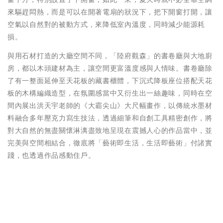
來驅趕悶熱，而是可以在開著電扇的狀況下，把下開窗打開，讓
空氣以自然對的被動方式，來降低室內溫度，同時減少能源耗
損。
與用石材打造的大廳空間不同，「陸府觀森」的書卷廳與大地廚
房，都以木頭建材為主，讓空間更富溫度感與人情味。書卷廳除
了有一整面延伸至天花板的藏書櫃體，下沉式降板座位搭配天花
板的木構編織造型，在氛圍感當中又衍生出一絲趣味，同時在空
間內展出洪天宇老師的《大霸尖山》大尺幅畫作，以傳統水墨材
料融合多年壓克力寫生技法，透過細筆和自創工具精密創作，將
對大自然的無盡關懷淋漓盡致地呈現在震撼人心的作品當中，並
完美與空間相結合，徹底將「藝術即生活，生活即藝術」付諸實
踐，也透過作品感動住戶。