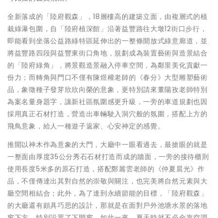
全新落成的「陸府觀森」，18層樓高的建築立面，由複層式的植
栽綠瀑包圍，自「陸府植深館」沿著益豐路往大墩12街口步行，
即能看到坐落公益路綠特區延伸出的一整條開放式綠意廊道，並
將益豐路四段與益豐東街口角地，規劃成為裝置藝術與造景結合
的「陸府綠角」，將景觀造景融入停車空間，為鄰里美化貢獻一
份力；而轉角與門口不僅有陳煜權老師的《春分》大型雕塑藝術
品，象徵種子發芽欣欣向榮的意象，更特別請來董陽孜老師特別
為案名量身題字，讓新社區氛圍感更升級，一旁的車道規劃也因
採用真正石材打造，營造出車輛駛入洞穴般的氛圍，搭配上方的
飛鳥意象，給人一種遊子返家、心安神定的感覺。
推開以神木作為意象的大門，大廳中一眼看過去，最搶眼的就是
一整面由厚度35公分秀石石材打造而成的牆面，一旁的接待櫃則
使用長度5米多的原石打造，搭配鄭麗雲老師的《仲夏晨光》作
品，不僅傳達出其對自然的崇敬與關注，也完美將自然元素與大
廳空間相結合；此外，為了達到永續節能的目標，「陸府觀森」
的大廳還有頗具巧思的設計，那就是在面對戶外池塘水景的落地
窗下方，特別設置了下開窗，如此一來，夏天時就不必全靠空調