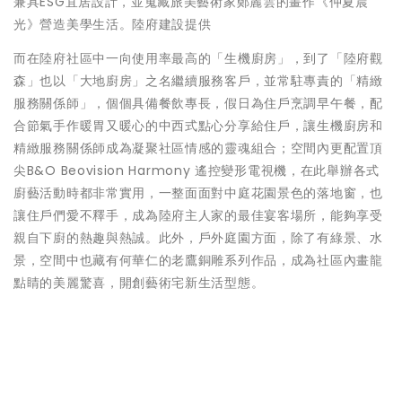
兼具ESG宜居設計，並蒐藏旅美藝術家鄭麗雲的畫作《仲夏晨
光》營造美學生活。陸府建設提供
而在陸府社區中一向使用率最高的「生機廚房」，到了「陸府觀
森」也以「大地廚房」之名繼續服務客戶，並常駐專責的「精緻
服務關係師」，個個具備餐飲專長，假日為住戶烹調早午餐，配
合節氣手作暖胃又暖心的中西式點心分享給住戶，讓生機廚房和
精緻服務關係師成為凝聚社區情感的靈魂組合；空間內更配置頂
尖B&O Beovision Harmony 遙控變形電視機，在此舉辦各式
廚藝活動時都非常實用，一整面面對中庭花園景色的落地窗，也
讓住戶們愛不釋手，成為陸府主人家的最佳宴客場所，能夠享受
親自下廚的熱趣與熱誠。此外，戶外庭園方面，除了有綠景、水
景，空間中也藏有何華仁的老鷹銅雕系列作品，成為社區內畫龍
點睛的美麗驚喜，開創藝術宅新生活型態。