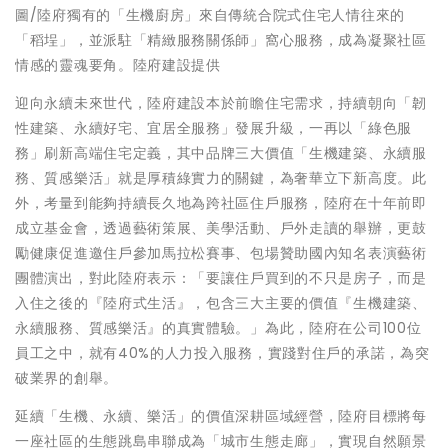
圖/陸府獨有的「生機廚房」來自傳統合院式住宅人情往來的
「稻埕」，並派駐「精緻服務關係師」窩心服務，成為凝聚社區
情感的靈魂要角。陸府建設提供
迎向永續未來世代，陸府建設本於前瞻住宅需求，持續朝向「韌
性建築、永續好宅、宜居全服務」發展升級，一再以「綠色服
務」刷新高端住宅定義，其中品牌三大價值「生機建築、永續服
務、質感樂活」就是厚積綠實力的關鍵，為奢華立下新高度。此
外，考量到能夠持續長久地為跨社區住戶服務，陸府在十年前即
成立基金會，透過藝術策展、美學活動、戶外走讀的舉辦，更鼓
勵健康促進邀住戶參加馬拉松賽事、包場贊助國內知名表演藝術
團體演出，對此陸府表示：「要讓住戶買到的不只是房子，而是
入住之後的『陸府式生活』，包含三大主要的價值『生機建築、
永續服務、質感樂活』的真實體驗。」為此，陸府在公司100位
員工之中，就有40%的人力投入服務，實踐對住戶的承諾，為突
破業界的創舉。
延續「生機、永續、樂活」的價值深耕區域經營，陸府目標將每
一座社區的生態跳島串聯成為「城市生態走廊」，實現自然願景