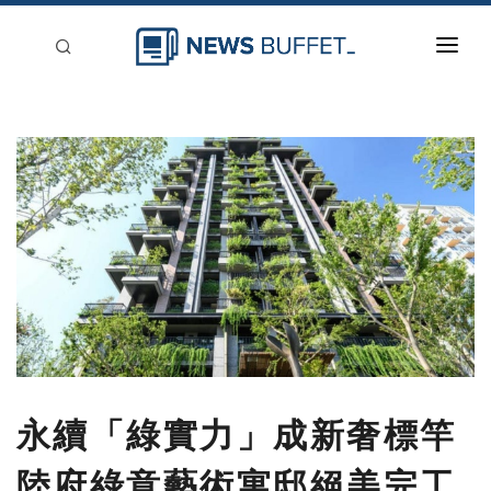
回到首頁
新聞稿分類
登入
刊登
永續「綠實力」成新奢標竿
陸府綠意藝術寓邸絕美完工