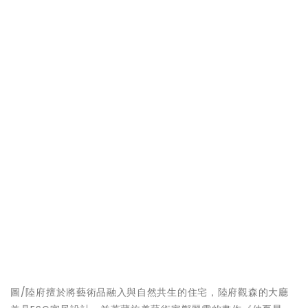
圖/陸府擅於將藝術品融入與自然共生的住宅，陸府觀森的大廳