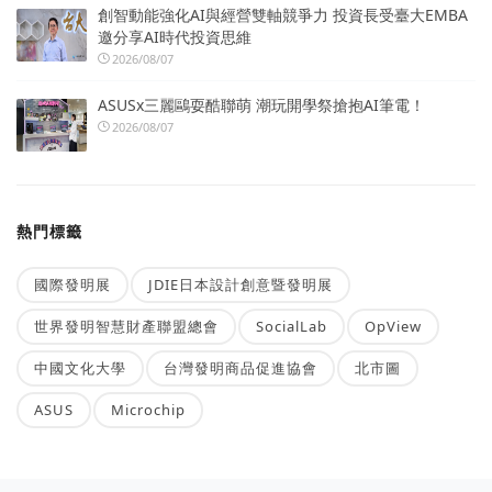
創智動能強化AI與經營雙軸競爭力 投資長受臺大EMBA
邀分享AI時代投資思維
2026/08/07
ASUSx三麗鷗耍酷聯萌 潮玩開學祭搶抱AI筆電！
2026/08/07
熱門標籤
國際發明展
JDIE日本設計創意暨發明展
世界發明智慧財產聯盟總會
SocialLab
OpView
中國文化大學
台灣發明商品促進協會
北市圖
ASUS
Microchip