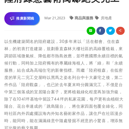
Mar 21,2023
商品與服務
房地產
推廣新聞稿
以生機建築聞名的陸府建設，30多年來以「活在都會、住在森
林」的初衷打造建築，規劃垂直森林大樓社區的高綠覆植栽，來
調節區域微氣候、降低都市熱島效應，並呼應國際永續目標的氣
候行動，同時加上陸府獨有的專屬綠海植人，將「綠」和「永續
服務」結合成為高端住宅的新奢指標。而繼「陸府植森」在低密
度的單元二完工交屋時以黑馬之姿名列台中十大豪宅之後，第二
件作品「陸府觀森」，也已於去年夏末時分圓滿完工，不僅是台
中第三個落成的宜居陽台案子，更將植栽綠化程度再加強升級，
除了在1041坪基地中留設744坪的私家花園，每戶更有由植樹大
陽台、花台串連成的「跳島陽台」，將住家四面包覆全綠化，同
時社區內外四處擺設海內外知名藝術家作品，讓住戶在社區漫步
時，能同時，能在滿滿綠意中隨處發掘不經意的小驚喜，增添無
可比擬的藝文氛圍。