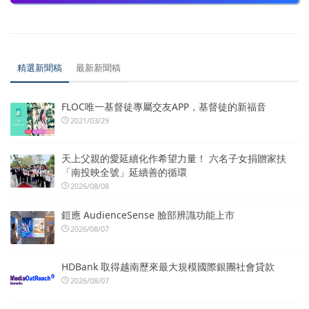
精選新聞稿
最新新聞稿
FLOC唯一基督徒專屬交友APP，基督徒的新福音
2021/03/29
天上父親的愛延續化作希望力量！ 六名子女捐贈家扶
「南投映全號」延續善的循環
2026/08/08
鎧應 AudienceSense 臉部辨識功能上市
2026/08/07
HDBank 取得越南歷來最大規模國際銀團社會貸款
2026/08/07