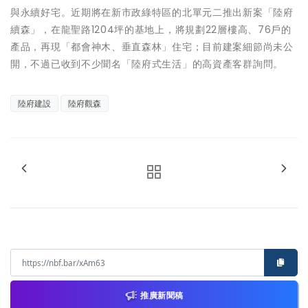
與永續好宅。近期將在新市政綠特區的北單元二推出新案「陸府
續森」，在龍聖路1204坪的基地上，將規劃22層樓高、76戶的
產品，再現「都會神木、垂直森林」住宅；目前建案細節尚未公
開，不過已收到不少聞名「陸府式生活」的高資產客群詢問。
陸府建設
陸府觀森
推廣新聞稿