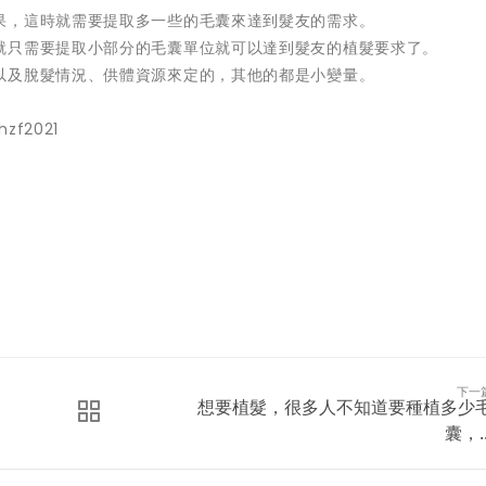
果，這時就需要提取多一些的毛囊來達到髮友的需求。
就只需要提取小部分的毛囊單位就可以達到髮友的植髮要求了。
以及脫髮情況、供體資源來定的，其他的都是小變量。
hzf2021
下一
想要植髮，很多人不知道要種植多少
囊，..