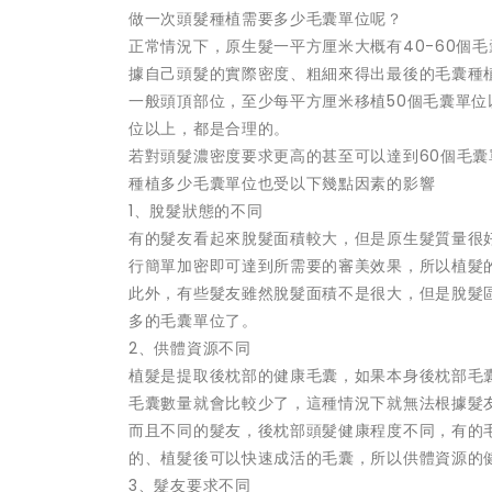
做一次頭髮種植需要多少毛囊單位呢？
正常情況下，原生髮一平方厘米大概有40-60個毛
據自己頭髮的實際密度、粗細來得出最後的毛囊種
一般頭頂部位，至少每平方厘米移植50個毛囊單位
位以上，都是合理的。
若對頭髮濃密度要求更高的甚至可以達到60個毛囊
種植多少毛囊單位也受以下幾點因素的影響
1、脫髮狀態的不同
有的髮友看起來脫髮面積較大，但是原生髮質量很
行簡單加密即可達到所需要的審美效果，所以植髮
此外，有些髮友雖然脫髮面積不是很大，但是脫髮
多的毛囊單位了。
2、供體資源不同
植髮是提取後枕部的健康毛囊，如果本身後枕部毛
毛囊數量就會比較少了，這種情況下就無法根據髮
而且不同的髮友，後枕部頭髮健康程度不同，有的
的、植髮後可以快速成活的毛囊，所以供體資源的
3、髮友要求不同