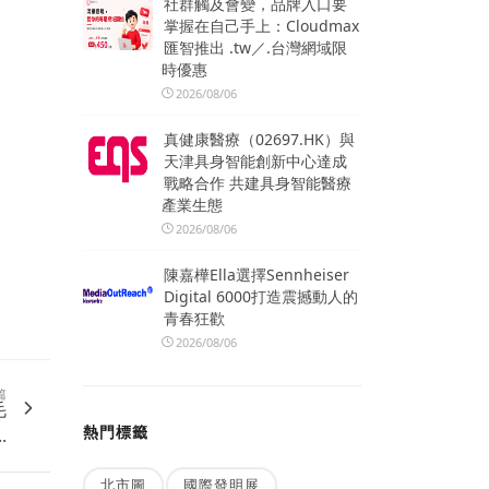
社群觸及會變，品牌入口要
掌握在自己手上：Cloudmax
匯智推出 .tw／.台灣網域限
時優惠
2026/08/06
真健康醫療（02697.HK）與
天津具身智能創新中心達成
戰略合作 共建具身智能醫療
產業生態
2026/08/06
陳嘉樺Ella選擇Sennheiser
Digital 6000打造震撼動人的
青春狂歡
2026/08/06
篇
毛
熱門標籤
.
北市圖
國際發明展