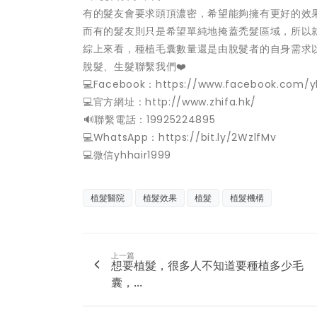
有的髮友會要求頭頂濃密，希望能夠擁有更好的效
而有的髮友則只是希望單純地掩蓋禿髮區域，所以
綜上來看，種植毛囊數量還是由脫髮者的自身需求
脫髮、生髮聯繫我們❤️
💻Facebook：https://www.facebook.com/y
💻官方網址：http://www.zhifa.hk/
️🔊聯繫電話：19925224895
💻WhatsApp：https://bit.ly/2WzlfMv
💻微信yhhair1999
植髮醫院
植髮效果
植髮
植髮機構
上一篇
想要植髮，很多人不知道要種植多少毛
囊，...