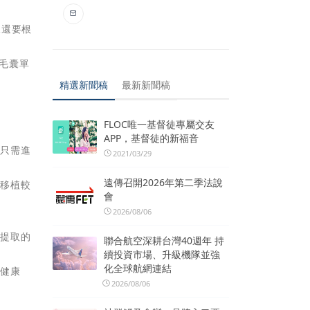
況還要根
個毛囊單
精選新聞稿
最新新聞稿
FLOC唯一基督徒專屬交友
APP，基督徒的新福音
，只需進
2021/03/29
遠傳召開2026年第二季法說
要移植較
會
2026/08/06
供提取的
聯合航空深耕台灣40週年 持
續投資市場、升級機隊並強
化全球航網連結
取健康
2026/08/06