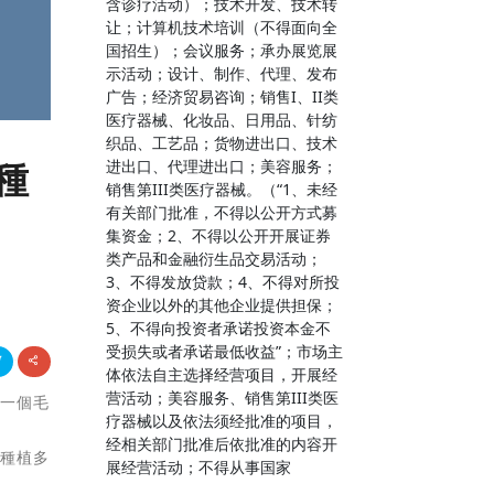
含诊疗活动）；技术开发、技术转
让；计算机技术培训（不得面向全
国招生）；会议服务；承办展览展
示活动；设计、制作、代理、发布
广告；经济贸易咨询；销售I、II类
医疗器械、化妆品、日用品、针纺
织品、工艺品；货物进出口、技术
種
进出口、代理进出口；美容服务；
销售第III类医疗器械。（“1、未经
有关部门批准，不得以公开方式募
集资金；2、不得以公开开展证券
类产品和金融衍生品交易活动；
3、不得发放贷款；4、不得对所投
资企业以外的其他企业提供担保；
5、不得向投资者承诺投资本金不
受损失或者承诺最低收益”；市场主
体依法自主选择经营项目，开展经
营活动；美容服务、销售第III类医
每一個毛
疗器械以及依法须经批准的项目，
经相关部门批准后依批准的内容开
概種植多
展经营活动；不得从事国家