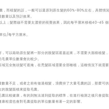
囊，而植髮的話，一般可以還原到原生髮的60%-80%左右，具體情
植數量以及預計效果。
以上；髮際線不需要太濃密的視覺效果，因此每平厘米移植40-45 
單位/每平方厘米。
好，可以藉助原生髮將一部分的脫髮區遮蓋起來，不需要大面積植髮
的毛囊單位數量會比較少。
區域完全無頭髮可遮掩，在禿髮區域需要全部種植，這種情況下就需
囊數量不足，或者之前有做過植髮，浪費掉了大量毛囊的話，那麼可
友的脫髮面積來提取毛囊。
毛囊比較健康，有的則無法達到提取的標準，在進行檢測之後只會提
健康程度也會對毛囊提取的單位數量有著一定的影響。