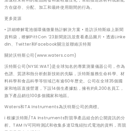
加速粉末材料的產品開發和製程最佳化，幫助描述原材料或新配
方在儲存、分配、加工和最終使用期間的行為。
更多資源
• 詳細瞭解電池循環儀微量熱計解決方案 • 造訪沃特斯線上新聞
資料袋，瞭解PittCon ’23新聞資訊並查看產品圖片 • 透過Linke
dIn、Twitter和Facebook關注並聯絡沃特斯
關於沃特斯公司(www.waters.com)
沃特斯公司(NYSE:WAT)是全球知名的專業測量儀器公司，作為
色譜、質譜和熱分析創新技術的先驅，沃特斯服務生命科學、材
料科學和食品科學等領域已有逾60年歷史。公司在全球35個國
家和地區直接營運，下設14個生產據點，擁有約8,200名員工，
旗下產品銷往100多個國家和地區。
Waters和TA Instruments為沃特斯公司的商標。
i 根據沃特斯/TA Instruments對競爭產品組合的公開資訊的分
析。TAM IV可同時測試和收集多達12塊紐扣式電池的資料，而競