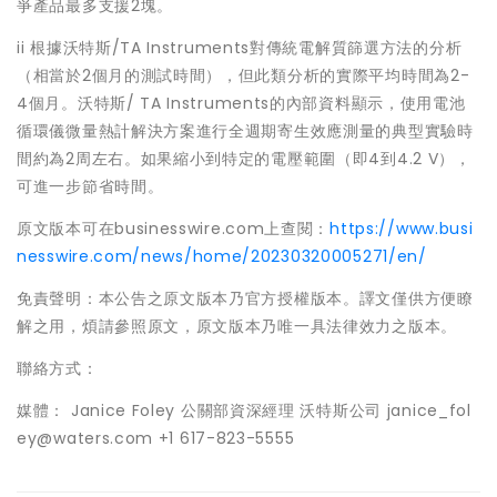
爭產品最多支援2塊。
ii 根據沃特斯/TA Instruments對傳統電解質篩選方法的分析
（相當於2個月的測試時間），但此類分析的實際平均時間為2-
4個月。沃特斯/ TA Instruments的內部資料顯示，使用電池
循環儀微量熱計解決方案進行全週期寄生效應測量的典型實驗時
間約為2周左右。如果縮小到特定的電壓範圍（即4到4.2 V），
可進一步節省時間。
原文版本可在businesswire.com上查閱：
https://www.busi
nesswire.com/news/home/20230320005271/en/
免責聲明：本公告之原文版本乃官方授權版本。譯文僅供方便瞭
解之用，煩請參照原文，原文版本乃唯一具法律效力之版本。
聯絡方式：
媒體： Janice Foley 公關部資深經理 沃特斯公司 janice_fol
ey@waters.com +1 617-823-5555