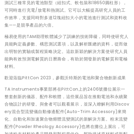
測試三種常見的電池類型（紐扣式、軟包裝和18650圓柱形），
可同時進行充電/放電和熱測試。它可以大幅提高研究人員的工
作效率，支援同時對多達12塊紐扣大小的電池進行測試和資料收
集——是競爭產品的六倍。
極易使用的TAM助理軟體減少了訓練的技術障礙，同時使研究人
員能夠定義參數、構思測試選項，以及解析匯總的資料，從而做
出明智的實驗或製程策略決定。這款新穎的解決方案使研究人員
能夠有效預測電解質的日曆壽命，有助於開發新的電解質和電極
材料。
歡迎蒞臨PittCon 2023，參觀沃特斯的電池和聚合物創新成果
TA Instruments事業部將在PittCon上的2406號攤位展示一
整套創新的儀器、配件和軟體，這些展品旨在推動電池和永續聚
合物設計的研發。與會者可以觀看展示，並深入瞭解利用Discov
ery混合型流變儀自動修邊配件(Auto-Trim Accessory)來簡
化、自動化和加速聚合物熔體流變測試的新解決方案。粉末流變
配件(Powder Rheology Accessory)也將在攤位上展出，可