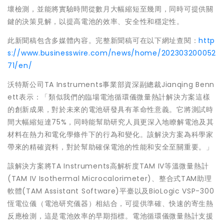
壞檢測，並能將實驗時間從數月大幅縮短至幾周，同時可提供關
鍵的決策見解，以提高電池的效率、安全性和穩定性。
此新聞稿包含多媒體內容。完整新聞稿可在以下網址查閱：
http
s://www.businesswire.com/news/home/202303200052
71/en/
沃特斯公司TA Instruments事業部資深副總裁Jianqing Benn
ett表示：「類似我們的臨場電池循環儀微量熱計解決方案這樣
的創新成果，對於未來的電池研發具有革命性意義。它將測試時
間大幅縮短達75%，同時能幫助研究人員更深入地瞭解電池及其
材料在熱力和電化學條件下的行為和變化。該解決方案為科學家
帶來的精確資料，對於幫助確保電池的性能和安全至關重要。」
該解決方案將TA Instruments高解析度TAM IV等溫微量熱計
(TAM IV Isothermal Microcalorimeter)、整合式TAM助理
軟體(TAM Assistant Software)平臺以及BioLogic VSP-300
恆電位儀（電池研究儀器）相結合，可提供準確、快速的寄生熱
反應檢測，這是電池效率的早期指標。電池循環儀微量熱計支援