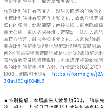
時留學的學生和一般大眾報名參加。
您對比利時只有巧克力、鬆餅與啤酒的印象嗎?
其實比利時擁有豐富歷史和文化，處處洋溢著國
際化的氛圍，北鄰荷蘭，南接法國，東南臨盧森
堡大公國，東與德國接壤，荷蘭語、法語與德語
為官方語言，融合各國多元文化。未來你/妳想
要在比利時留學嗎?當地學術環境與教育體制為
何?是否需要學習荷蘭語或是法語呢?想瞭解比利
高品質教育及國際觀視野，本場講座將帶給您諸
多的比利時留學指引方針。詳情請洽(02)2707-
1008，網路報名連結：
https://forms.gle/j2A
3KhnJ6DqHXMkL6
★特別提醒：本場講座人數限額50名，請事先
線上報名，若當日已達限額人數恕無法直接入