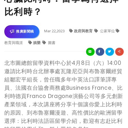
比利時？
Mar 22,2023
政府與教育
公家單位
推廣新聞稿
教育與職涯
娛樂
圖書
北市圖總館留學資料中心於4月8日（六）14:00
邀請比利時台北辦事處瓦隆尼亞與布魯塞爾經貿
組鄒宏平組長，曾任職多年中英法口譯筆譯專
員、法國在台協會商務處Business France、比
利時德貢Franco Dragone演藝公司等多元創新
產業領域，本次講座將分享十個讓你愛上比利時
的原因、到布魯塞爾漫遊、高性價比的歐洲留學
選擇：比利時法語區留學介紹，歡迎有志赴比利