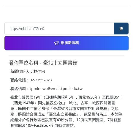
推廣新聞稿
發佈單位名稱：臺北市立圖書館
新聞聯絡人：林佳宗
聯絡電話：02-27552823
聯絡信箱：
tpmlnews@email.tpml.edu.tw
臺北市於民國19年（日據時期昭和5年，西元1930年）至民國36年
（西元1947年）間先後設立松山、城北、古亭、城西四所圖書
館，民國41年依照省頒「臺灣省各縣市立圖書館組織規程」之規
定，將四館合併成立「臺北市立圖書館」。截至目前為止，本館除
總館外於各行政區已設置有43所分館、12所民眾閱覽室、7所智慧
圖書館及10座FastBook全自動借書站。