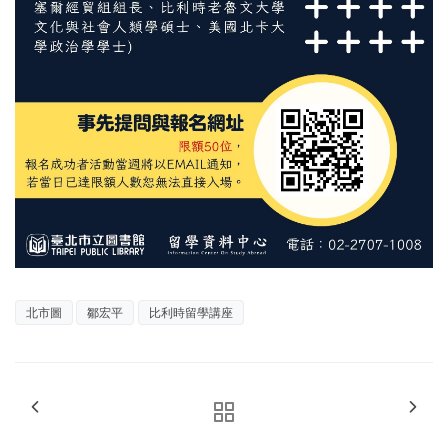
北市圖
鄒宏平
比利時留學講座