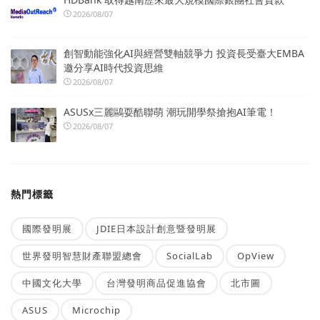
2026/08/07
創智動能強化AI與經營雙軸競爭力 投資長受臺大EMBA
邀分享AI時代投資思維
2026/08/07
ASUSx三麗鷗耍酷聯萌 潮玩開學祭搶抱AI筆電！
2026/08/07
熱門標籤
國際發明展
JDIE日本設計創意暨發明展
世界發明智慧財產聯盟總會
SocialLab
OpView
中國文化大學
台灣發明商品促進協會
北市圖
ASUS
Microchip