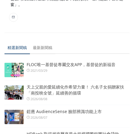
窗」。
精選新聞稿
最新新聞稿
FLOC唯一基督徒專屬交友APP，基督徒的新福音
2021/03/29
天上父親的愛延續化作希望力量！ 六名子女捐贈家扶
「南投映全號」延續善的循環
2026/08/08
鎧應 AudienceSense 臉部辨識功能上市
2026/08/07
HDBank 取得越南歷來最大規模國際銀團社會貸款