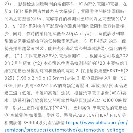
2)）。影響檢測回應時間的兩個零件：IC內部的電阻和電容。在
新S-19114系列兩者性能均有大幅提升，電阻零件的檢測回應時
間為之前型號的1/5，電容零件的檢測回應時間為之前型號的1/2
0。 S-19114系列擁有可影響檢測回應時間的電阻和電容數量極
少，同時工作時的消耗電流低至2.0µA（typ）。這使該系列非
常適合需要連續檢測的低待機電流系統。 S-19114系列的另一優
勢是採用超緊湊封裝，能夠充分滿足當今對車載設備小型化的需
求。 (*1) 工作電壓為36V的電池檢測IC，。根據本公司截至202
3年3月的研究 (*2) 本公司以往產品檢測時間的1/20 主要特點 1.
縮短電壓檢測響應時間和低消耗電流 2. 採用超緊湊型HSNT-6(2
025) (1.96 x 2.46 x t0.5mm)封裝 3. 監測電壓輸入引腳（SE
NSE引腳）具有-30V至45V的寬額定電壓 4. 車載用品質 產品經
過三溫（低溫、常溫和高溫）測試。根據汽車電子協會(AEC)要
求，該系列符合協會規定的可靠性和品質測試AEC-Q100 0級標
準，以及生產件核准程序(PPAP)。 應用案例 車載電池的電壓檢
測 車載零件 如引擎、變速器、懸吊或ABS，EV/ HEV/ PHEV 等
相關設備 S-19114系列產品詳情
https://www.ablic.com/en/
semicon/products/automotive/automotive-voltage-