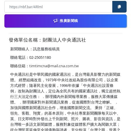
推廣新聞稿
發佈單位名稱：財團法人中央通訊社
新聞聯絡人：訊息服務核稿員
聯絡電話：02-25051180
聯絡信箱：
timtimcna@mail.cna.com.tw
中央通訊社是中華民國的國家通訊社，是台灣最具影響力的新聞媒
體。 經歷組織改造，1973年中央社改組為股份有限公司，以企業
方式經營；隨著民主化發展，1996年依據「中央通訊社設置條
例」改制為財團法人，定位為全民共有的國家通訊社，獨立超然執
行三大法定任務： ．辦理國內外新聞報導業務，服務大眾傳播媒
體。 ．辦理國家對外新聞通訊業務，促進國際對台灣之瞭解。 ．
加強與國際新聞通訊社合作，增進國際新聞交流。 秉持「正確、
領先、客觀、翔實」的基本原則，中央社專業新聞團隊每天以中、
英、日文即時對外發出上千則新聞、照片、圖表、影音與資訊，是
台灣唯一多語文新聞媒體，服務對象從媒體客戶擴大為閱聽大眾；
從台灣民眾延伸至全球僑胞與讀者，充分扮演「台灣之眼，世界之