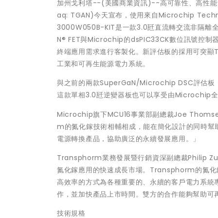
加州戈利塔--(美國商業資訊)--高可靠性、高性能氮化鎵
aq: TGAN)今天宣布，使用來自Microchip 
3000W050B-KIT是一款3.0瓩直流轉交流非隔離全
N® FET與Microchip的dsPIC33CK數
終端應用需求進行客製化。新評估板的採用可突顯Tr
工業和可再生能源電力系統。
與之前的兩款SuperGaN/Microchip DSC評估板（
這款單相3.0瓩逆變器板也可以享受由Microch
Microchip旗下MCU16事業部副總裁Joe Tho
m的氮化鎵技術相輔相成，能在簡化設計的同時幫助
電源轉換產品，協助廣泛的永續發展應用。」
Transphorm業務發展暨行銷資深副總裁Phil
氮化鎵應用的快速成長市場。Transphorm的氮
高效率的方式為各種重要的、永續的客戶電力系統
作，並加快產品上市時間。雙方的合作能夠幫助可
技術規格