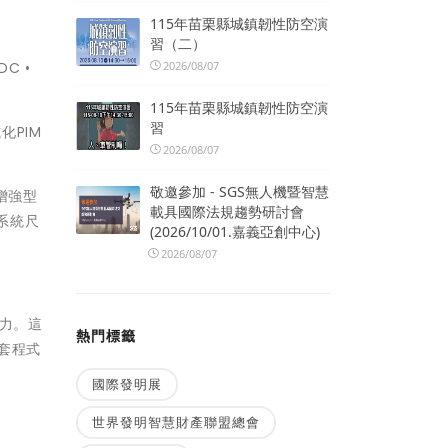
115年苗栗縣城鎮韌性防空演
習（二）
2026/08/07
DC •
115年苗栗縣城鎮韌性防空演
習
化PIM
2026/08/07
敬邀參加 - SGS無人機暨智慧
和增強型
載具國際法規趨勢研討會
系統尺
(2026/10/01.嘉義亞創中心)
2026/08/07
能力。這
熱門標籤
整套程式
國際發明展
世界發明智慧財產聯盟總會