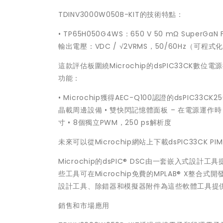
TDINV3000W050B-KIT的技術特點：
• TP65H050G4WS：650 V 50 mΩ SuperG
輸出電壓：VDC / √2VRMS，50/60Hz（可程式化
這款評估板圍繞Microchip的dsPIC33CK數
功能：
• Microchip獲得AEC-Q100認證的dsPIC33C
晶載周邊設備 • 雙快閃記憶體面板 – 在電源運作
寸 • 8個獨立PWM，250 ps解析度
未來可以從Microchip網站上下載dsPIC33CK P
Microchip的dsPIC® DSC由一套嵌入
些工具可在Microchip免費的MPLAB® X
設計工具、除錯器和模擬器附件為這些軟體工具提
銷售和市場應用