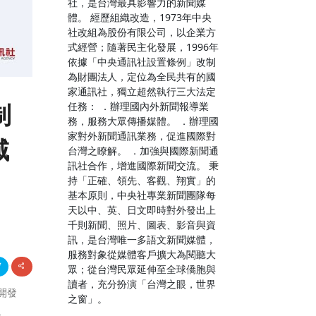
社，是台灣最具影響力的新聞媒
體。 經歷組織改造，1973年中央
社改組為股份有限公司，以企業方
式經營；隨著民主化發展，1996年
依據「中央通訊社設置條例」改制
為財團法人，定位為全民共有的國
家通訊社，獨立超然執行三大法定
制
任務： ．辦理國內外新聞報導業
務，服務大眾傳播媒體。 ．辦理國
家對外新聞通訊業務，促進國際對
域
台灣之瞭解。 ．加強與國際新聞通
訊社合作，增進國際新聞交流。 秉
持「正確、領先、客觀、翔實」的
基本原則，中央社專業新聞團隊每
天以中、英、日文即時對外發出上
千則新聞、照片、圖表、影音與資
訊，是台灣唯一多語文新聞媒體，
服務對象從媒體客戶擴大為閱聽大
眾；從台灣民眾延伸至全球僑胞與
讀者，充分扮演「台灣之眼，世界
的開發
之窗」。