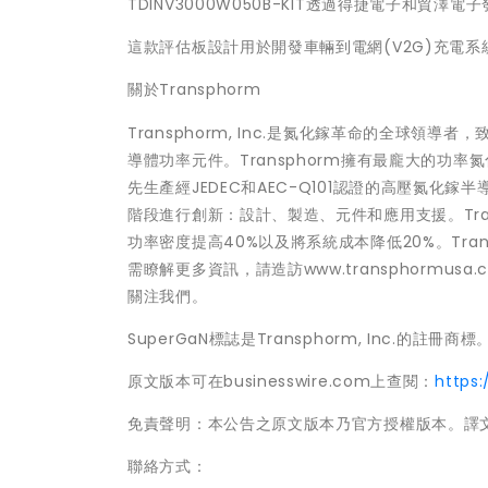
TDINV3000W050B-KIT透過得捷電子和貿澤電
這款評估板設計用於開發車輛到電網(V2G)充電系
關於Transphorm
Transphorm, Inc.是氮化鎵革命的全球
導體功率元件。Transphorm擁有最龐大的功
先生產經JEDEC和AEC-Q101認證的高壓氮
階段進行創新：設計、製造、元件和應用支援。Tra
功率密度提高40%以及將系統成本降低20%。Tr
需瞭解更多資訊，請造訪www.transphormusa.co
關注我們。
SuperGaN標誌是Transphorm, Inc.的
原文版本可在businesswire.com上查閱：
https
免責聲明：本公告之原文版本乃官方授權版本。譯
聯絡方式：