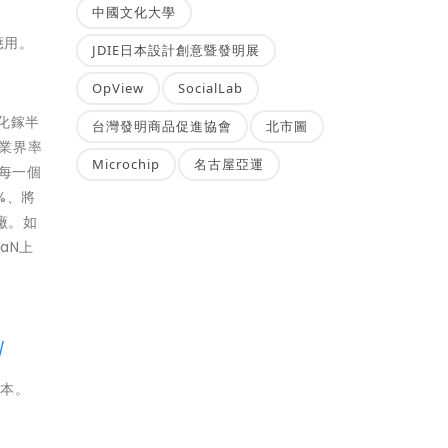
中國文化大學
應用。
JDIE日本設計創意暨發明展
OpView
SocialLab
氮化鎵半
台灣發明商品促進協會
北市圖
在業界率
Microchip
名古屋亞運
的每一個
%、將
廠。如
GaN上
/
版本。