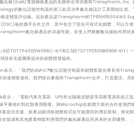
(GaN)電源轉換產品的先鋒和全球供應商Transphorm, Inc. (
Technology的數位訊號控制器的第三款高功率氮化鎵設計工具開始出貨。T
橋逆變器評估板。這款產品是Transphorm的TP65H050G4WS Sup
位訊號控制器(DSC)板的攜手合作之作，其中包含了預先可程式化韌體，可以方
ansphorm氮化鎵產品的卓越性能，並使人們瞭解氮化鎵如何用於
4瓩TDTTP4000W066C-KIT和2.5瓩TDTTP2500B066B-KIT
ip全球技術支援團隊提供的韌體開發協助。
msen表示：「我們的dsPIC®數位訊號控制器和韌體客製化專長與Transp
加速開發過程。我們很自豪能與Transphorm合作，打造靈活、高
ip Zuk表示：「電動汽車充電器、UPS和太陽能逆變器等高壓電源系統正
化鎵平臺便針對此類應用開發。與Microchip在韌體方面的合作使我們
專案提供支援。新產品能消除韌體程式化可能遇到的潛在限制，簡化
再生能源和其他產業輕鬆利用我們的氮化鎵產品所具有的全部優勢。