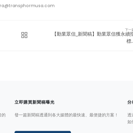
ilara@transphormusa.com
下一
【勤業眾信_新聞稿】勤業眾信獲永續
標..
立即購買新聞稿曝光
分
者的
發一篇新聞稿透通到各大媒體的最快速、最便捷的方案！
透
如