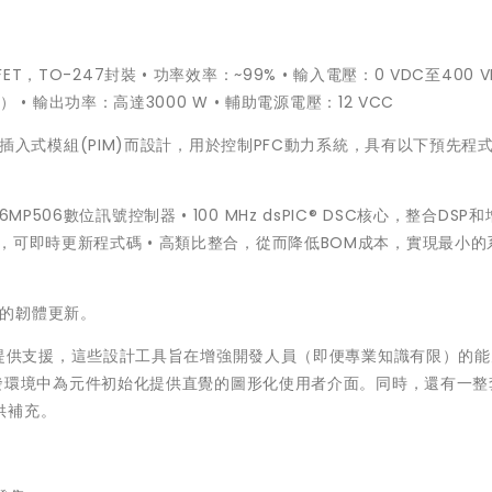
aN FET，TO-247封裝 • 功率效率：~99% • 輸入電壓：0 VDC至400 V
） • 輸出功率：高達3000 W • 輔助電源電壓：12 VCC
位電源插入式模組(PIM)而設計，用於控制PFC動力系統，具有以下預先程式
K256MP506數位訊號控制器 • 100 MHz dsPIC® DSC核心，整合DSP
時，可即時更新程式碼 • 高類比整合，從而降低BOM成本，實現最小的
IM的韌體更新。
式設計工具提供支援，這些設計工具旨在增強開發人員（即便專業知識有限）的
整合式開發環境中為元件初始化提供直覺的圖形化使用者介面。同時，還有一
供補充。