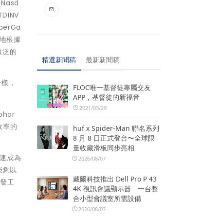
Nasd
DINV
erGa
便地根據
廣泛的
精選新聞稿
最新新聞稿
）一樣，
FLOC唯一基督徒專屬交友
APP，基督徒的新福音
2021/03/29
hor
效率的
huf x Spider-Man 聯名系列
8 月 8 日正式登台〜全球限
量收藏滑板同步亮相
迅速成為
2026/08/07
能夠以
戴爾科技推出 Dell Pro P 43
開發工
4K 視訊會議顯示器 一台整
」
合小型會議室所需設備
2026/08/07