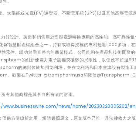
子發售。
統、太陽能或光電(PV)逆變器、不斷電系統(UPS)以及其他高壓電源
領導者，致力於設計、製造和銷售用於高壓電源轉換應用的高性能、高可靠性
率氮化鎵智慧財產權組合之一，持有或取得授權的專利超過1,000多項，
化鎵半導體元件。歸功於垂直整合的商業模式，公司能夠在產品和技術開發
nsphorm的創新使電力電子設備突破矽的局限性，以使效率超過99
ansphorm的總部位於加州戈利塔，並在戈利塔和日本會津設有製造工
m。歡迎在Twitter @transphormusa和微信@Transphorm_
註冊商標。所有其他商標是其各自所有者的財產。
://www.businesswire.com/news/home/20230320005262/en
文僅供方便瞭解之用，煩請參照原文，原文版本乃唯一具法律效力之