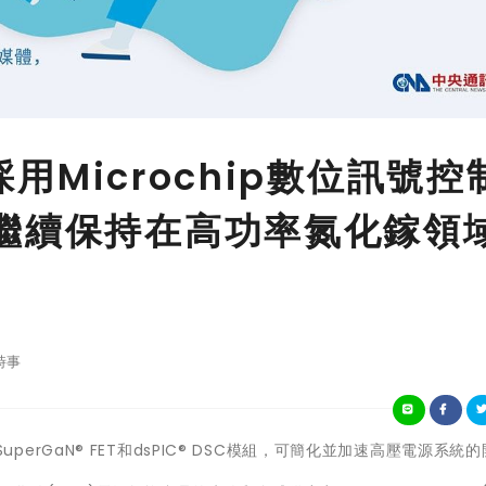
採用Microchip數位訊號控
繼續保持在高功率氮化鎵領
時事
用SuperGaN® FET和dsPIC® DSC模組，可簡化並加速高壓電源系統