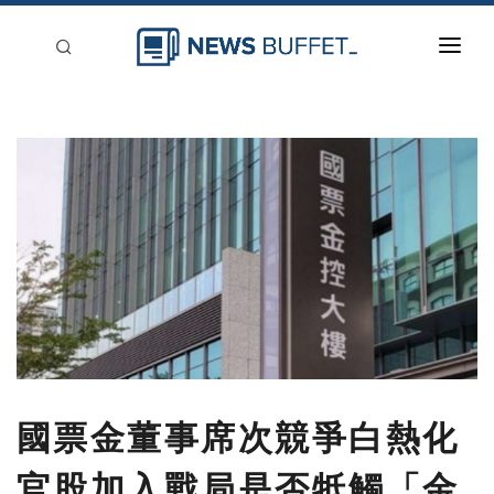
回到首頁
新聞稿分類
登入
刊登
國票金董事席次競爭白熱化
官股加入戰局是否牴觸「金