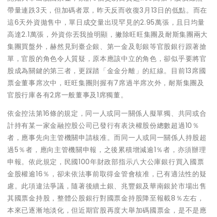
帶量連跌3天，但加碼者眾，昨天反而收復3月13日的低點。而在
這6天外資拋售中，單日成交量出現罕見的2.95萬張，且日均量
高達2.1萬張，外資你丟我撿明顯，撇除旺旺集團及耐斯集團兩大
集團買盤外，赫然見到臺企銀、第一金及彰銀等官股銀行跟著搶
單，官股的角色令人質疑，原本應該中立的角色，卻似乎要將官
股成為關鍵的第三者，更踩踏「金金分離」的紅線。目前13席國
票金董事席次中，旺旺集團則握有7席過半席次外，耐斯集團及
官股行庫各有2席一般董事及1席獨董。
依金控法第16條的規定，同一人或同一關係人擬單獨、共同或合
計持有某一家金融控股公司已發行有表決權股份總數超過10％
者，應事先向主管機關申請核准。而同一人或同一關係人持股超
過5％者，應向主管機關申報，之後累積增減逾1％者，亦須辦理
申報。依此規定，民國100年財政部指示八大公庫銀行買入國票
金股權逾16％，卻未依法事前取得金管會核准，已有適法性的疑
慮。此項違法爭議，隨著後續土銀、兆豐銀及華南銀於市場出售
其國票金持股，整體公股銀行對國票金持股降至報載8％左右，
本來已逐漸地淡化，但近期官股再度大舉加碼國票金，是不是應