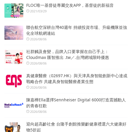
FLOC唯一基督徒專屬交友APP，基督徒的新福音
2021/03/29
聯合航空深耕台灣40週年 持續投資市場、升級機隊並強
化全球航網連結
2026/08/06
社群觸及會變，品牌入口要掌握在自己手上：
Cloudmax 匯智推出 .tw／.台灣網域限時優惠
2026/08/06
真健康醫療（02697.HK）與天津具身智能創新中心達成
戰略合作 共建具身智能醫療產業生態
2026/08/06
陳嘉樺Ella選擇Sennheiser Digital 6000打造震撼動人
的青春狂歡
2026/08/06
迎向超高齡社會 台隆手創館推樂齡健康禮選六大健康好
物5折起