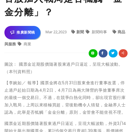
金分離」？
Mar 22,2023
新聞
新聞時事
商品
推廣新聞稿
與服務
商業
圖說： 國票金近期股價隨著股東過戶日逼近，呈現大幅波動。
（本刊資料照）
【李婉如／ 報導】國票金將在5月31日股東會進行董事改選，停
止過戶起始日期為4月2日，4月7日為兩大陣營的爭搶董事席次
的最後一個交易日。不過，在競爭白熱化同時，卻出現官股行庫
加入戰局，上周以來積極買超，背後動機令人猜疑，金融界人士
認為，此舉是否牴觸「金金分離」原則，金管會不能坐視不理。
國票金近期股價隨著股東過戶日逼近，呈現大幅波動，外資3/14
開始大舉出脫國票金，累計6個交易日賣超1.39萬張，股價雖然