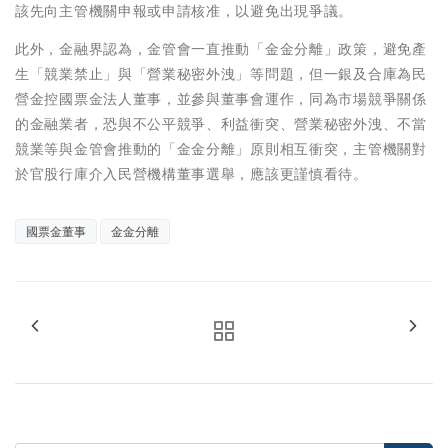
該先向主管機關申報或申請核准，以避免出現爭議。
此外，金融界認為，金管會一直推動「金金分離」政策，避免產
生「競業禁止」與「營業秘密外洩」等問題，但一銀及合庫為民
營金控國票金法人董事，並參與董事會運作，同為市場競爭關係
的金融業者，恐與不公平競爭、利益衝突、營業秘密外洩、不當
競業等與金管會推動的「金金分離」原則相互衝突，主管機關對
於官股行庫介入民營機構董事選舉，應該更謹慎看待。
國票金董事
金金分離