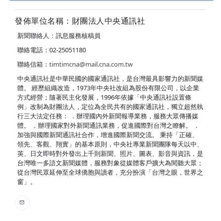
發佈單位名稱：財團法人中央通訊社
新聞聯絡人：訊息服務核稿員
聯絡電話：02-25051180
聯絡信箱：
timtimcna@mail.cna.com.tw
中央通訊社是中華民國的國家通訊社，是台灣最具影響力的新聞媒
體。 經歷組織改造，1973年中央社改組為股份有限公司，以企業
方式經營；隨著民主化發展，1996年依據「中央通訊社設置條
例」改制為財團法人，定位為全民共有的國家通訊社，獨立超然執
行三大法定任務： ．辦理國內外新聞報導業務，服務大眾傳播媒
體。 ．辦理國家對外新聞通訊業務，促進國際對台灣之瞭解。 ．
加強與國際新聞通訊社合作，增進國際新聞交流。 秉持「正確、
領先、客觀、翔實」的基本原則，中央社專業新聞團隊每天以中、
英、日文即時對外發出上千則新聞、照片、圖表、影音與資訊，是
台灣唯一多語文新聞媒體，服務對象從媒體客戶擴大為閱聽大眾；
從台灣民眾延伸至全球僑胞與讀者，充分扮演「台灣之眼，世界之
窗」。