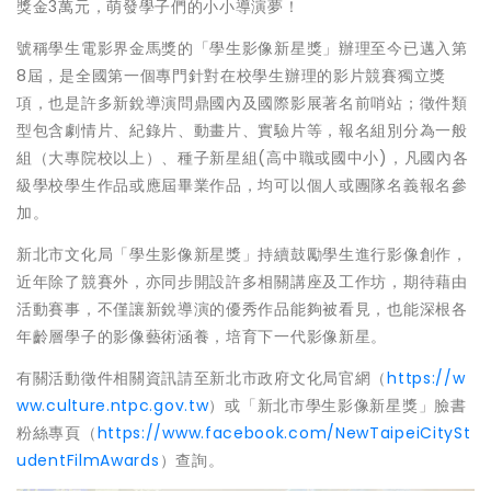
獎金3萬元，萌發學子們的小小導演夢！
號稱學生電影界金馬獎的「學生影像新星獎」辦理至今已邁入第
8屆，是全國第一個專門針對在校學生辦理的影片競賽獨立獎
項，也是許多新銳導演問鼎國內及國際影展著名前哨站；徵件類
型包含劇情片、紀錄片、動畫片、實驗片等，報名組別分為一般
組（大專院校以上）、種子新星組(高中職或國中小)，凡國內各
級學校學生作品或應屆畢業作品，均可以個人或團隊名義報名參
加。
新北市文化局「學生影像新星獎」持續鼓勵學生進行影像創作，
近年除了競賽外，亦同步開設許多相關講座及工作坊，期待藉由
活動賽事，不僅讓新銳導演的優秀作品能夠被看見，也能深根各
年齡層學子的影像藝術涵養，培育下一代影像新星。
有關活動徵件相關資訊請至新北市政府文化局官網（
https://w
ww.culture.ntpc.gov.tw
）或「新北市學生影像新星獎」臉書
粉絲專頁（
https://www.facebook.com/NewTaipeiCitySt
udentFilmAwards
）查詢。