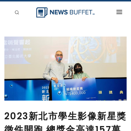
回到首頁
新聞稿分類
登入
刊登
2023新北市學生影像新星獎
徵件開跑 總獎金高達157萬