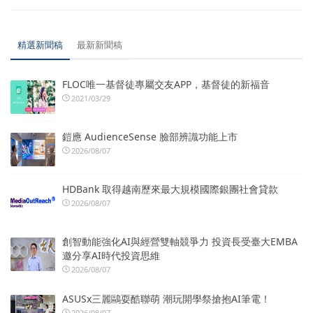
精選新聞稿
最新新聞稿
FLOC唯一基督徒專屬交友APP，基督徒的新福音
2021/03/29
鎧應 AudienceSense 臉部辨識功能上市
2026/08/07
HDBank 取得越南歷來最大規模國際銀團社會貸款
2026/08/07
創智動能強化AI與經營雙軸競爭力 投資長受臺大EMBA
邀分享AI時代投資思維
2026/08/07
ASUSx三麗鷗耍酷聯萌 潮玩開學祭搶抱AI筆電！
2026/08/07