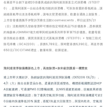
在募資平台創下超標20倍優異成績的飛利浦清新直立式掛燙機（STE317
0），是飛利浦第一台結合香氛功能的掛燙機，可添加喜愛的香氛精油，讓
細緻蒸氣帶出淡淡香氣精華，讓每次熨燙都清新。歡慶全通路上架販售，
上市首發優惠攜手伊聖詩芳療生活館cosmescents，即日起至5/21
（日）活動期間凡登錄發票即可獲得指定明星商品75折優惠券，憑券購買
約翰森林JOHNRAY複方精華與精油棒系列即享單筆75折優惠。歡慶母親
節另推組合優惠，購買清新直立式蒸氣掛燙機（STE3170）+ 智能三段式
除毛球機（GCA2200），原價6,789元，限時驚喜價6,390元、再送市價
650元L'OCCITANE禮盒，數量有限、欲購從速。
飛利浦清淨除濕機新色上市，高效除溼+奈米級防護盾一機雙效
甫上市即大獲好評、熱銷缺貨的飛利浦清淨除濕機（DE5206 13L/D），
4/1（六）推出全新雲朵白色、柔霧奶茶質感雙色。機體搭載國際認證HEP
A抗敏濾網，可過濾PM0.02塵螨細菌、比N95過濾更細緻，抗敏效果經德
國實驗室等機構認證；除了優異空氣清淨功能，飛利浦清淨除濕機還可於2
0分鐘內快速降低20% 濕度，搭配13L超大日除溼力，與室內乾衣、空氣清