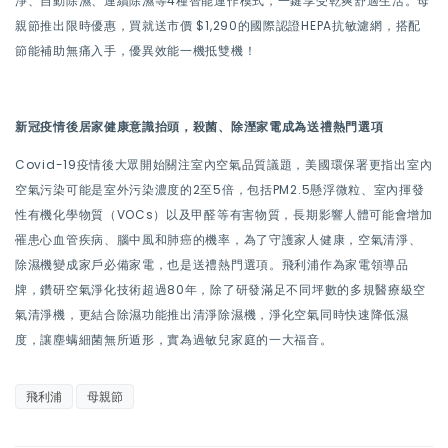
淨、自動除濕、連續除濕等4種智能運作模式，一鍵享受乾爽舒適生活。母
親節推出限時優惠，買就送市價 $1,290的國際認證HEPA抗敏濾網，搭配
節能補助無痛入手，優異效能一機抵雙機！
新冠疫情後居家健康意識抬頭，殺菌、除溼家電成為送禮熱門選項
Covid-19疫情後大眾開始關注室內空氣品質議題，美國環保署更指出室內
空氣污染可能是室外污染濃度的2至5倍，包括PM2.5懸浮微粒、室內揮發
性有機化學物質（VOCs）以及甲醛等有害物質，長期影響人體可能會增加
罹患心血管疾病、腦中風和肺癌的機率，為了守護家人健康，空氣清淨、
除濕機變成家戶必備家電，也是送禮熱門選項。飛利浦作為家電領導品
牌，鑽研空氣淨化技術超過80年，除了研發滿足不同坪數的多規醫療級空
氣清淨機，更結合除濕功能推出清淨除濕機，淨化空氣同時快速降低濕
度，讓塵螨細菌無所遁形，實為過敏兒家庭的一大福音。
飛利浦
母親節