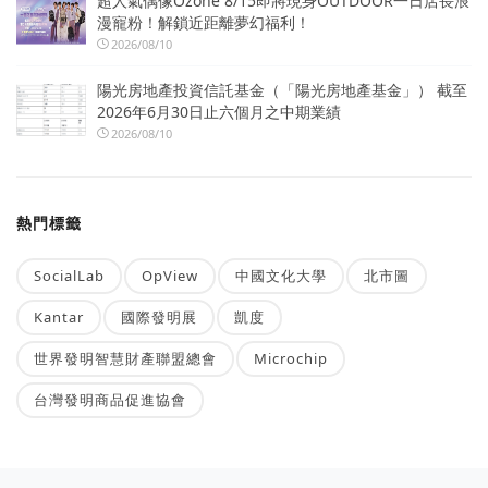
超人氣偶像Ozone 8/15即將現身OUTDOOR一日店長浪
漫寵粉！解鎖近距離夢幻福利！
2026/08/10
陽光房地產投資信託基金（「陽光房地產基金」） 截至
2026年6月30日止六個月之中期業績
2026/08/10
熱門標籤
SocialLab
OpView
中國文化大學
北市圖
Kantar
國際發明展
凱度
世界發明智慧財產聯盟總會
Microchip
台灣發明商品促進協會