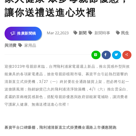
讓你送禮送進心坎裡
Mar 22,2023
新聞
新聞時事
民生
推廣新聞稿
與消費
家用品
迎接2023年母親節來臨，台灣飛利浦家電週週上新品，推出質感外型與效
能兼具的各項家電產品，搶攻母親節檔期市場。募資平台引起熱烈迴響的
清新直立式掛燙機，3/27（一）終於要在全通路舖貨上架，想必將引起一
波搶購風潮；熱銷缺貨已久的飛利浦清淨除濕機，4/1（六）推出雲朵白、
柔霧奶茶兩種質感新色，搭配母親節優惠與政府節能家電補助，讓消費者
守護家人健康、無痛送禮送進心坎裡！
募資平台口碑爆棚，飛利浦清新直立式掛燙機全通路上市優惠開跑