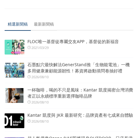
精選新聞稿
最新新聞稿
FLOC唯一基督徒專屬交友APP，基督徒的新福音
2021/03/29
石墨點穴最快解法GenerStand推「生物能電池」一機
多用健康兼顧能源韌性！募資將啟動填問卷抽好禮
2026/08/10
一杯咖啡，喝的不只是風味：Kantar 凱度揭密台灣消費
者正以永續標準重新選擇咖啡品牌
2026/08/10
Kantar 凱度與 JKR 最新研究 : 品牌資產有七成來自體驗
2026/08/10