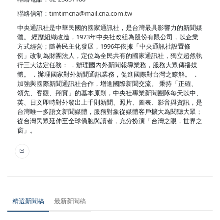
聯絡信箱：
timtimcna@mail.cna.com.tw
中央通訊社是中華民國的國家通訊社，是台灣最具影響力的新聞媒
體。 經歷組織改造，1973年中央社改組為股份有限公司，以企業
方式經營；隨著民主化發展，1996年依據「中央通訊社設置條
例」改制為財團法人，定位為全民共有的國家通訊社，獨立超然執
行三大法定任務： ．辦理國內外新聞報導業務，服務大眾傳播媒
體。 ．辦理國家對外新聞通訊業務，促進國際對台灣之瞭解。 ．
加強與國際新聞通訊社合作，增進國際新聞交流。 秉持「正確、
領先、客觀、翔實」的基本原則，中央社專業新聞團隊每天以中、
英、日文即時對外發出上千則新聞、照片、圖表、影音與資訊，是
台灣唯一多語文新聞媒體，服務對象從媒體客戶擴大為閱聽大眾；
從台灣民眾延伸至全球僑胞與讀者，充分扮演「台灣之眼，世界之
窗」。
精選新聞稿
最新新聞稿