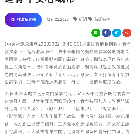
Mar 22,2023
新聞
新聞時事
推廣新聞稿
(中央社訊息服務20230322 13:40:09)屏東縣政府長期致力青年
發展路上所需資源與陪伴，屏東最年輕的勞動暨青年發展處處長
李雨蓁上任後，積極推動相關創新青年政策，期待為屏東青年族
群注入新活水，陪伴青年勇於創新逐夢，勞青處以過去政策推展
之面向為基底，公布全新『青年五心』政策，宣示打造青年培力
全能環境，讓青年感受屏縣府最「有心」、留鄉屏東最暖心。
22日李雨蓁處長化身為門派掌門人，宣示今年將整合既有的青年
政策再升級，以青年五大門派召喚有志青年共同加入，對應門派
分別為《問事派》、《勸生派》、《搞事派》、《鬼才派》、
《闖蕩派》創建全新青年最五心政策，提供青年就創業一站式服
務、地方創生見習二個月、三大領域創新提案競賽、四大類主題
培才課程、五大產業青創空間，期待青年修煉所喜好的門派，透