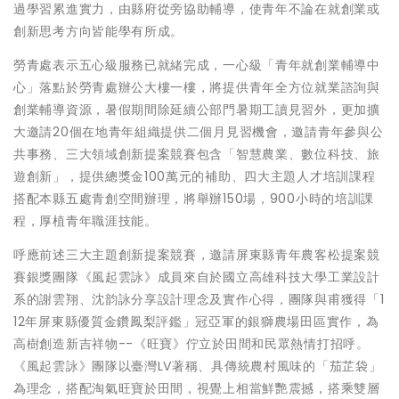
過學習累進實力，由縣府從旁協助輔導，使青年不論在就創業或
創新思考方向皆能學有所成。
勞青處表示五心級服務已就緒完成，一心級「青年就創業輔導中
心」落點於勞青處辦公大樓一樓，將提供青年全方位就業諮詢與
創業輔導資源，暑假期間除延續公部門暑期工讀見習外，更加擴
大邀請20個在地青年組織提供二個月見習機會，邀請青年參與公
共事務、三大領域創新提案競賽包含「智慧農業、數位科技、旅
遊創新」，提供總獎金100萬元的補助、四大主題人才培訓課程
搭配本縣五處青創空間辦理，將舉辦150場，900小時的培訓課
程，厚植青年職涯技能。
呼應前述三大主題創新提案競賽，邀請屏東縣青年農客松提案競
賽銀獎團隊《風起雲詠》成員來自於國立高雄科技大學工業設計
系的謝雲翔、沈韵詠分享設計理念及實作心得，團隊與甫獲得「1
12年屏東縣優質金鑽鳳梨評鑑」冠亞軍的銀獅農場田區實作，為
高樹創造新吉祥物--《旺寶》佇立於田間和民眾熱情打招呼。
《風起雲詠》團隊以臺灣LV著稱、具傳統農村風味的「茄芷袋」
為理念，搭配淘氣旺寶於田間，視覺上相當鮮艷震撼，搭乘雙層