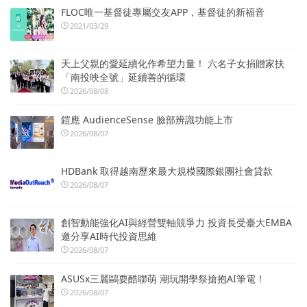
FLOC唯一基督徒專屬交友APP，基督徒的新福音
2021/03/29
天上父親的愛延續化作希望力量！ 六名子女捐贈家扶
「南投映全號」延續善的循環
2026/08/08
鎧應 AudienceSense 臉部辨識功能上市
2026/08/07
HDBank 取得越南歷來最大規模國際銀團社會貸款
2026/08/07
創智動能強化AI與經營雙軸競爭力 投資長受臺大EMBA
邀分享AI時代投資思維
2026/08/07
ASUSx三麗鷗耍酷聯萌 潮玩開學祭搶抱AI筆電！
2026/08/07