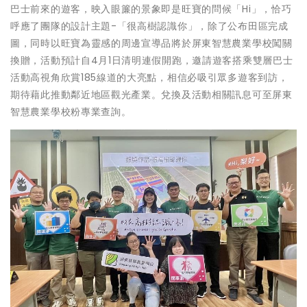
巴士前來的遊客，映入眼簾的景象即是旺寶的問候「Hi」，恰巧
呼應了團隊的設計主題-「很高樹認識你」，除了公布田區完成
圖，同時以旺寶為靈感的周邊宣導品將於屏東智慧農業學校闖關
換贈，活動預計自4月1日清明連假開跑，邀請遊客搭乘雙層巴士
活動高視角欣賞185線道的大亮點，相信必吸引眾多遊客到訪，
期待藉此推動鄰近地區觀光產業。兌換及活動相關訊息可至屏東
智慧農業學校粉專業查詢。