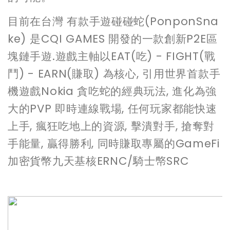
目前在台灣 有款手遊碰碰蛇(PonponSna
ke) 是CQI GAMES 開發的一款創新P2E區
塊鏈手遊.遊戲主軸以EAT(吃) - FIGHT(戰
鬥) - EARN(賺取) 為核心, 引用世界首款手
機遊戲Nokia 貪吃蛇的經典玩法, 進化為強
大的PVP 即時連線戰場, 任何玩家都能快速
上手, 瘋狂吃地上的資源, 擊潰對手, 搶奪對
手能量, 贏得勝利, 同時賺取專屬的GameFi
加密貨幣九天基核ERNC/騎士幤SRC