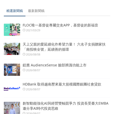
精選新聞稿
最新新聞稿
FLOC唯一基督徒專屬交友APP，基督徒的新福音
2021/03/29
天上父親的愛延續化作希望力量！ 六名子女捐贈家扶
「南投映全號」延續善的循環
2026/08/08
鎧應 AudienceSense 臉部辨識功能上市
2026/08/07
HDBank 取得越南歷來最大規模國際銀團社會貸款
2026/08/07
創智動能強化AI與經營雙軸競爭力 投資長受臺大EMBA
邀分享AI時代投資思維
2026/08/07