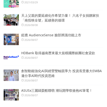
2021/03/29
天上父親的愛延續化作希望力量！ 六名子女捐贈家扶
「南投映全號」延續善的循環
2026/08/08
鎧應 AudienceSense 臉部辨識功能上市
2026/08/07
HDBank 取得越南歷來最大規模國際銀團社會貸款
2026/08/07
創智動能強化AI與經營雙軸競爭力 投資長受臺大EMBA
邀分享AI時代投資思維
2026/08/07
ASUSx三麗鷗耍酷聯萌 潮玩開學祭搶抱AI筆電！
2026/08/07