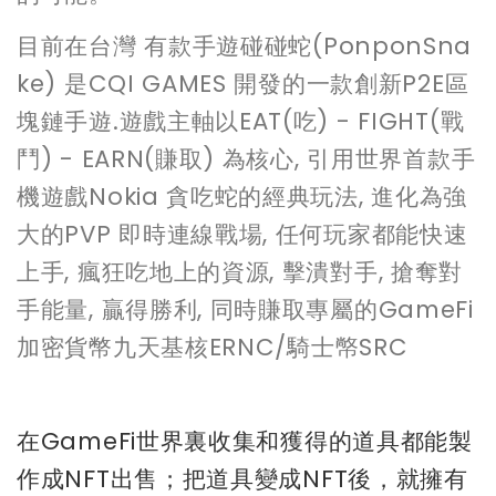
目前在台灣 有款手遊碰碰蛇(PonponSna
ke) 是CQI GAMES 開發的一款創新P2E區
塊鏈手遊.遊戲主軸以EAT(吃) - FIGHT(戰
鬥) - EARN(賺取) 為核心, 引用世界首款手
機遊戲Nokia 貪吃蛇的經典玩法, 進化為強
大的PVP 即時連線戰場, 任何玩家都能快速
上手, 瘋狂吃地上的資源, 擊潰對手, 搶奪對
手能量, 贏得勝利, 同時賺取專屬的GameFi
加密貨幣九天基核ERNC/騎士幤SRC
在GameFi世界裏收集和獲得的道具都能製
作成NFT出售；把道具變成NFT後，就擁有