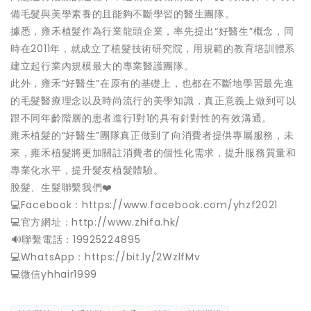
備毛髮與美學素養的且能夠不斷學習的醫生團隊。
據悉，雍禾植髮作為行業龍頭企業，率先提出“好醫生”概念，同
時在2011年，就成立了植髮技術研究院，用規範的教育培訓體系
建立起行業內規模最大的專業醫護團隊。
此外，雍禾“好醫生”在原有的基礎上，也都在不斷地學習最先進
的毛髮醫療理念以及時尚流行的美學知識，真正意義上做到可以
跟不同年齡階層的患者進行1對1的具有針對性的有效溝通。
雍禾植髮的“好醫生”團隊真正做到了向消費者提供專屬服務，未
來，雍禾植髮將更加關註消費者的個性化需求，提升服務質量和
專業化水平，提升髮友植髮體驗。
脫髮、生髮聯繫我們❤️
💻Facebook：https://www.facebook.com/yhzf2021
💻官方網址：http://www.zhifa.hk/
️🔊聯繫電話：19925224895
💻WhatsApp：https://bit.ly/2WzlfMv
💻微信yhhair1999