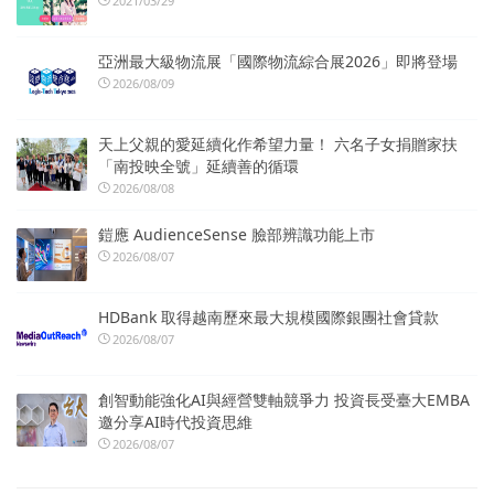
2021/03/29
亞洲最大級物流展「國際物流綜合展2026」即將登場
2026/08/09
天上父親的愛延續化作希望力量！ 六名子女捐贈家扶
「南投映全號」延續善的循環
2026/08/08
鎧應 AudienceSense 臉部辨識功能上市
2026/08/07
HDBank 取得越南歷來最大規模國際銀團社會貸款
2026/08/07
創智動能強化AI與經營雙軸競爭力 投資長受臺大EMBA
邀分享AI時代投資思維
2026/08/07