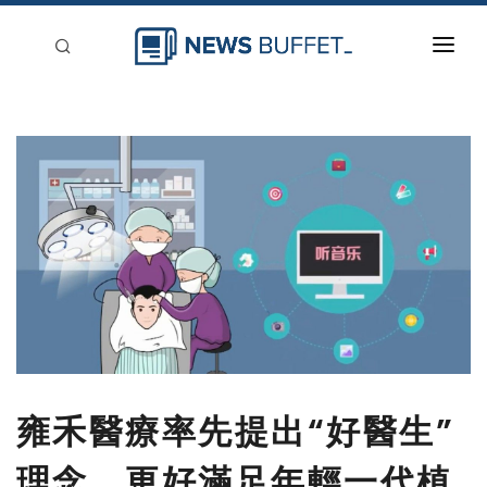
回到首頁
新聞稿分類
登入
刊登
雍禾醫療率先提出“好醫生”
理念，更好滿足年輕一代植