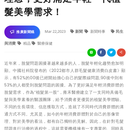
髮美學需求！
Mar 22,2023
新聞
新聞時事
民生
推廣新聞稿
與消費
精品
醫療保健
近年來，脫髮問題困擾著越來越多的人，脫髮年輕化趨勢愈加明
顯。中國社科院發布的《2022都市人群毛髮健康消費白皮書》顯
示，有52%的00後已經開始擔心自己的髮際線問題;90後中則有
53%的人都受到脫髮問題的困擾。為了更好滿足年輕消費群體的
脫髮需求，作為“植髮第一股”，雍禾醫療建立了一支同時具備毛
髮與美學素養的醫護團隊，給予消費者更優質的植髮美學體驗。
不同的生長環境、信息獲取方式，造就了不同時代消費群體的溝
通方式不同。尤其是，如今的年輕消費群體對於自己的形像管
理、對於美學的看法，都有自己獨特的見解。因此，在針對毛髮
問題進行治療的過程中，這就需要機構擁有一支專業的、同時具