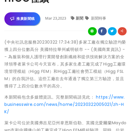
Mar 23,2023
新聞
新聞時事
推廣新聞稿
(中央社訊息服務20230322 17:34:38)多家工廠在獨立驗證均榮
獲上四分位數高分 美國特拉華州威明頓市 -- (美國商業資訊) -
- 為服裝和個人護理行業開發創新纖維和提供技術解決方案的全
球領導者萊卡公司今天宣布，其多家生產工廠完成了Higg工廠環
境管理模組（Higg FEM）和Higg工廠社會勞工模組（Higg FSL
M）的自我評估。這些工廠在去年通過了獨立第三方驗證，並且
獲得了上四分位數水平的高分。
本新聞稿包含多媒體資訊。完整新聞稿請見此：
https://www.
businesswire.com/news/home/20230322005021/zh-H
K/
萊卡公司位於美國弗吉尼亞州韋恩斯伯勒、英國北愛爾蘭Maydo
wn市和中國佛山的工廠完成了Higg FEM模組驗證，同時，位於