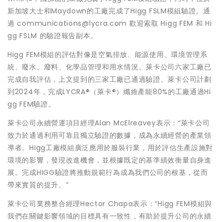
新加坡大士和Maydown的工廠完成了Higg FSLM模組驗證。通
過 communications@lycra.com 歡迎索取 Higg FEM 和 Hi
gg FSLM 的驗證報告副本。
Higg FEM模組的評估對像是空氣排放、能源使用、環境管理系
統、廢水、廢料、化學品管理和用水情況。萊卡公司六家工廠已
完成自我評估，上文提到的三家工廠已通過驗證。萊卡公司計劃
到2024年，完成LYCRA®（萊卡®）纖維產能80%的工廠通過Hi
gg FEM驗證。
萊卡公司永續營運項目經理Alan McElreavey表示：“萊卡公司
致力於通過利用可靠且獨立驗證的數據，成為永續經營的產業領
導者。Higg工廠模組廣泛應用於服裝行業，用於評估生產設施對
環境的影響，發現改進機會，並根據既定的基準績效衡量自身進
展。完成HIGG驗證將推動規範行為成為我們公司的根基，從而
帶來實質的提升。”
萊卡公司業務整合經理Hector Chapa表示：“Higg FEM模組與
我們在關鍵影響領域的目標具有一致性，有助於提升公司的永續