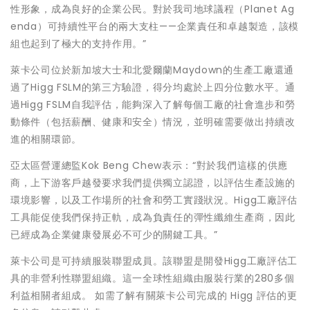
性形象，成為良好的企業公民。對於我司地球議程（Planet Ag
enda）可持續性平台的兩大支柱——企業責任和卓越製造，該模
組也起到了極大的支持作用。”
萊卡公司位於新加坡大士和北愛爾蘭Maydown的生產工廠還通
過了Higg FSLM的第三方驗證，得分均處於上四分位數水平。通
過Higg FSLM自我評估，能夠深入了解每個工廠的社會進步和勞
動條件（包括薪酬、健康和安全）情況，並明確需要做出持續改
進的相關環節。
亞太區營運總監Kok Beng Chew表示：“對於我們這樣的供應
商，上下游客戶越發要求我們提供獨立認證，以評估生產設施的
環境影響，以及工作場所的社會和勞工實踐狀況。Higg工廠評估
工具能促使我們保持正軌，成為負責任的彈性纖維生產商，因此
已經成為企業健康發展必不可少的關鍵工具。”
萊卡公司是可持續服裝聯盟成員。該聯盟是開發Higg工廠評估工
具的非營利性聯盟組織。這一全球性組織由服裝行業的280多個
利益相關者組成。 如需了解有關萊卡公司完成的 Higg 評估的更