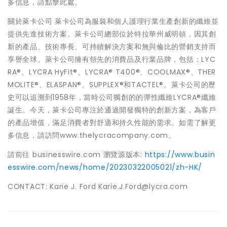
多信息，請點擊此處。
關於萊卡公司 萊卡公司為服裝和個人護理行業生產創新的纖維並
提供先進技術方案。萊卡公司總部位於特拉華州威明頓，因其創
新的產品、技術專長、可持續解決方案和無與倫比的營銷支持而
享譽全球。萊卡公司擁有領先的消費品及行業品牌，包括：LYC
RA®、LYCRA HyFit®、LYCRA® T400®、COOLMAX®、THER
MOLITE®、ELASPAN®、SUPPLEX®和TACTEL®。萊卡公司的歷
史可以追溯到1958年，當時公司獨創的的彈性纖維LYCRA®纖維
誕生。今天，萊卡公司專注於通過開發獨特的創新方案，為客戶
的產品增值，滿足消費者對舒適和持久性能的需求。如需了解更
多信息，請訪問www.thelycracompany.com。
請前往 businesswire.com 瀏覽源版本:
https://www.busin
esswire.com/news/home/20230322005021/zh-HK/
CONTACT: Karie J. Ford Karie.J.Ford@lycra.com