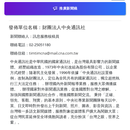
推廣新聞稿
發佈單位名稱：財團法人中央通訊社
新聞聯絡人：訊息服務核稿員
聯絡電話：02-25051180
聯絡信箱：
timtimcna@mail.cna.com.tw
中央通訊社是中華民國的國家通訊社，是台灣最具影響力的新聞媒
體。 經歷組織改造，1973年中央社改組為股份有限公司，以企業
方式經營；隨著民主化發展，1996年依據「中央通訊社設置條
例」改制為財團法人，定位為全民共有的國家通訊社，獨立超然執
行三大法定任務： ．辦理國內外新聞報導業務，服務大眾傳播媒
體。 ．辦理國家對外新聞通訊業務，促進國際對台灣之瞭解。 ．
加強與國際新聞通訊社合作，增進國際新聞交流。 秉持「正確、
領先、客觀、翔實」的基本原則，中央社專業新聞團隊每天以中、
英、日文即時對外發出上千則新聞、照片、圖表、影音與資訊，是
台灣唯一多語文新聞媒體，服務對象從媒體客戶擴大為閱聽大眾；
從台灣民眾延伸至全球僑胞與讀者，充分扮演「台灣之眼，世界之
窗」。