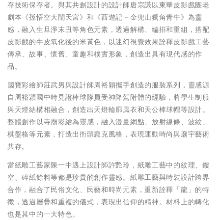
存技術保存者。與其共創設計的設計師唐宗謙以東華皮影戲團老
劇本《孫悟空大鬧天宮》和《西遊記－金兜山獨角青牛》為靈
感，融入生旦淨末丑等角色元素，透過解構、編排和重組，搭配
皮影戲的牛皮氧化後的米黃色，以迷幻視覺效果詮釋皮影戲工藝
傳承、故事、懷舊、童趣和樸實形象，創造出具有現代感的作
品。
國寶彩繪師莊武男與設計師周裕穎攜手創造的服裝系列，靈感源
自周裕穎國中時見證棒球隊員受神降駕附體的經驗，將學生制服
與天燈結構相融合，創造出天燈輪廓風衣和天公棒球帽等設計。
整體創作以寺廟彩繪為靈感，融入漫畫網點、放射線條、波紋、
棋盤格等元素，打造出街頭龐克風格，表現運動時尚與廟宇藝術
共存。
當紙雕工藝家陳一中遇上設計師許艷玲，紙雕工藝中的紋理、鏤
空、碎紙餘料等都是珍貴的創作靈感。紙雕工藝與時裝設計跨界
合作，融合了民俗文化、民藝和時尚元素，重新詮釋「龍」的特
徵，透過層疊和重複的儀式，表現出信仰的精神。材料上的轉化
也是其中的一大特色。