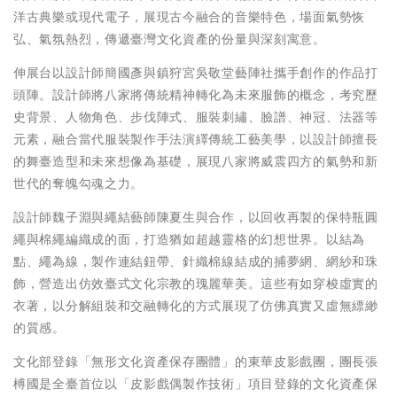
洋古典樂或現代電子，展現古今融合的音樂特色，場面氣勢恢
弘、氣氛熱烈，傳遞臺灣文化資產的份量與深刻寓意。
伸展台以設計師簡國彥與鎮狩宮吳敬堂藝陣社攜手創作的作品打
頭陣。設計師將八家將傳統精神轉化為未來服飾的概念，考究歷
史背景、人物角色、步伐陣式、服裝刺繡、臉譜、神冠、法器等
元素，融合當代服裝製作手法演繹傳統工藝美學，以設計師擅長
的舞臺造型和未來想像為基礎，展現八家將威震四方的氣勢和新
世代的奪魄勾魂之力。
設計師魏子淵與繩結藝師陳夏生與合作，以回收再製的保特瓶圓
繩與棉繩編織成的面，打造猶如超越靈格的幻想世界。以結為
點、繩為線，製作連結鈕帶、針織棉線結成的捕夢網、網紗和珠
飾，營造出仿效臺式文化宗教的瑰麗華美。這些有如穿梭虛實的
衣著，以分解組裝和交融轉化的方式展現了仿佛真實又虛無縹緲
的質感。
文化部登錄「無形文化資產保存團體」的東華皮影戲團，團長張
榑國是全臺首位以「皮影戲偶製作技術」項目登錄的文化資產保