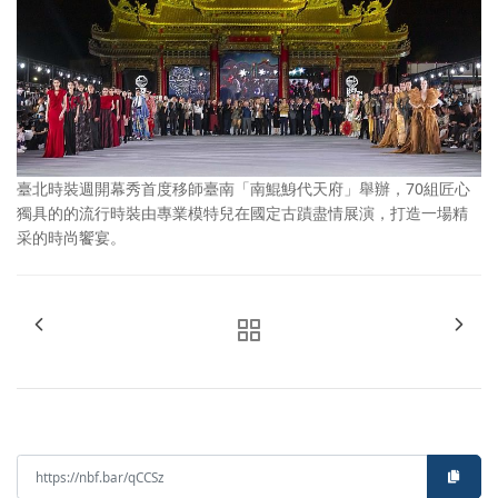
臺北時裝週開幕秀首度移師臺南「南鯤鯓代天府」舉辦，70組匠心
獨具的的流行時裝由專業模特兒在國定古蹟盡情展演，打造一場精
采的時尚饗宴。