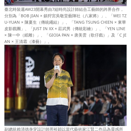
臺北時裝週AW23開幕秀由7組時尚設計師結合工藝師的跨界合作，
分別為「BOB JIAN × 鎮狩宮吳敬堂藝陣社（八家將）」、「WEI TZ
U-YUAN × 陳夏生（傳統繩結）」、「TANG TSUNG CHIEN × 東華
皮影戲團」、「JUST IN XX × 莊武男（傳統彩繪）」、「YEN LINE
× 陳一中（紙雕）」、「GIOIA PAN × 唐美雲（歌仔戲）」及「C JE
AN × 王清霜（漆藝）」。
副總統賴清德身穿設計師周裕穎以當代藝術家江賢二作品為靈感所