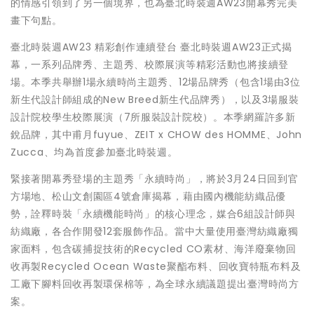
的情感引領到了另一個境界，也為臺北時裝週AW23開幕秀完美
畫下句點。
臺北時裝週AW23 精彩創作連續登台 臺北時裝週AW23正式揭
幕，一系列品牌秀、主題秀、校際展演等精彩活動也將接續登
場。本季共舉辦1場永續時尚主題秀、12場品牌秀（包含1場由3位
新生代設計師組成的New Breed新生代品牌秀），以及3場服裝
設計院校學生校際展演（7所服裝設計院校）。本季網羅許多新
銳品牌，其中甫月fuyue、ZEIT x CHOW des HOMME、John
Zucca、均為首度參加臺北時裝週。
緊接著開幕秀登場的主題秀「永續時尚」，將於3月24日回到官
方場地、松山文創園區4號倉庫揭幕，藉由國內機能紡織品優
勢，詮釋時裝「永續機能時尚」的核心理念，媒合6組設計師與
紡織廠，各合作開發12套服飾作品。當中大量使用臺灣紡織廠獨
家面料，包含碳捕捉技術的Recycled CO素材、海洋廢棄物回
收再製Recycled Ocean Waste聚酯布料、回收寶特瓶布料及
工廠下腳料回收再製環保棉等，為全球永續議題提出臺灣時尚方
案。