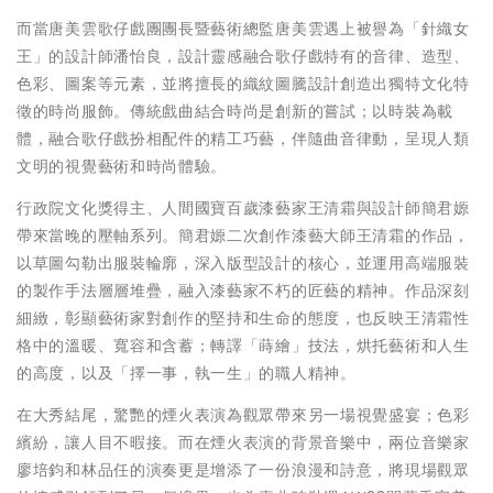
而當唐美雲歌仔戲團團長暨藝術總監唐美雲遇上被譽為「針織女
王」的設計師潘怡良，設計靈感融合歌仔戲特有的音律、造型、
色彩、圖案等元素，並將擅長的織紋圖騰設計創造出獨特文化特
徵的時尚服飾。傳統戲曲結合時尚是創新的嘗試；以時裝為載
體，融合歌仔戲扮相配件的精工巧藝，伴隨曲音律動，呈現人類
文明的視覺藝術和時尚體驗。
行政院文化獎得主、人間國寶百歲漆藝家王清霜與設計師簡君嫄
帶來當晚的壓軸系列。簡君嫄二次創作漆藝大師王清霜的作品，
以草圖勾勒出服裝輪廓，深入版型設計的核心，並運用高端服裝
的製作手法層層堆疊，融入漆藝家不朽的匠藝的精神。作品深刻
細緻，彰顯藝術家對創作的堅持和生命的態度，也反映王清霜性
格中的溫暖、寬容和含蓄；轉譯「蒔繪」技法，烘托藝術和人生
的高度，以及「擇一事，執一生」的職人精神。
在大秀結尾，驚艷的煙火表演為觀眾帶來另一場視覺盛宴；色彩
繽紛，讓人目不暇接。而在煙火表演的背景音樂中，兩位音樂家
廖培鈞和林品任的演奏更是增添了一份浪漫和詩意，將現場觀眾