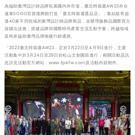
為協助臺灣設計師品牌拓展國內外市場，臺北時裝週AW23亦在
遠東SOGO百貨復興館打造「臺北時裝週選品店」，集結販售超
過40家不同領域的臺灣設計師品牌商品，並辦理服飾品國際買主
採購洽談會，搭建品牌與國際時尚產業交流互動平臺，跨越地域
及時差協助臺灣品牌佈建行銷通路。
「2023臺北時裝週AW23」定於3月22日至4月9日進行，主要
活動集中於3月24日至29日於松山文創園區進行；相關活動及訊
息詳見活動官方網站：www.tpefw.com及活動內容附件。