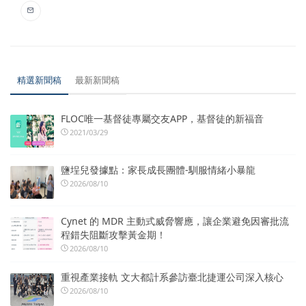
精選新聞稿
最新新聞稿
FLOC唯一基督徒專屬交友APP，基督徒的新福音
2021/03/29
鹽埕兒發據點：家長成長團體-馴服情緒小暴龍
2026/08/10
Cynet 的 MDR 主動式威脅響應，讓企業避免因審批流
程錯失阻斷攻擊黃金期！
2026/08/10
重視產業接軌 文大都計系參訪臺北捷運公司深入核心
2026/08/10