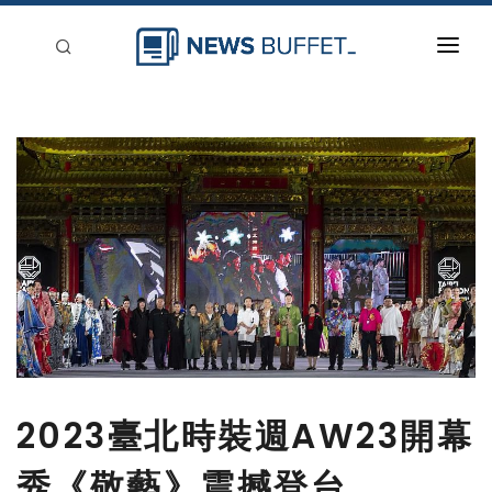
回到首頁
新聞稿分類
登入
刊登
2023臺北時裝週AW23開幕
秀《敬藝》震撼登台