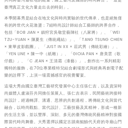
臺灣真正文化力量走出去的時刻」。
本季開幕秀是結合在地文化與時尚實驗的世代傳承，也是絕無僅
有的跨世代火花激盪；7組時尚設計師結合工藝師的跨界合作，
包括「BOB JIAN × 鎮狩宮吳敬堂藝陣社（八家將）」、「WEI
TZU-YUAN × 陳夏生（傳統繩結）」、「TANG TSUNG CHIEN
× 東華皮影戲團」、「JUST IN XX × 莊武男（傳統彩繪）」、
「YEN LINE × 陳一中（紙雕）」、「GIOIA PAN × 唐美雲（歌
仔戲）」、「C JEAN × 王清霜（漆藝）」，創作出一系列精彩
獨特的服飾，在70位專業模特兒結合劇場形式與經典再創電子配
樂的詮釋下，上演一場震撼感官的視覺饗宴。
這場大秀由國立臺灣工藝研究發展中心主任張仁吉，以及資深時
尚媒體人盧淑芬共同擔任策展人。張仁吉表示，民間藝術跨接時
尚設計，經過轉譯、溝通、思辨的共創過程，將傳統文化與當代
融合，以時尚觀點、當代設計、工藝技藝及其精神，形成一種新
的生活主張，並以豐厚、深刻、多元的臺灣傳統民藝精神對接國
際當代時尚舞臺。大秀選擇以國定古蹟南鯤鯓代天府的寺廟山門