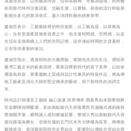
為展演背景，以民藝為內容、信仰為精神、寺廟為場域，民間藝
術與當代時尚往復回返、交融互滲，以實驗、前衛的流行時裝搭
配複合多元的展演形式，盛大演繹民藝的經典美學。
盧淑芬表示，工藝脈絡裡的時尚創新，以工藝為題，以恭敬為
心；在有形資產跟無形資產之中．包含著時間感、空間感，以及
生活在這個島嶼上人們的共同記憶，這些凍結時間的文資素材，
正在等待著新的做法。
盧淑芬指出，透過時尚的大膽實驗，展開包含庶民生活、禮俗與
臺灣工藝文本的嶄新演繹，重新詮釋新時代的當下美學，以技術
層面為前提，著重服飾之質感與設計性兼具的時裝作品，將為傳
統工藝家及演出大師所堅定傳承的藝術，寫下新時尚的演繹文
本。
時尚設計師遇見工藝師 融心激盪 跨界傳承 開幕秀由本淵寮朝興
宮金獅陣熱鬧暖場，並由南鯤鯓代天府隆重而充滿儀式感的鐘鼓
聲揭開序幕，瞬間讓人感到肅穆莊重。整場大秀以南鯤鯓代天府
廟埕廣場為舞台、宏偉壯麗的五門式木作大牌樓為背景，將傳統
藝陣表演、表演藝術與時尚走秀結合；配樂則以傳統北管結合西