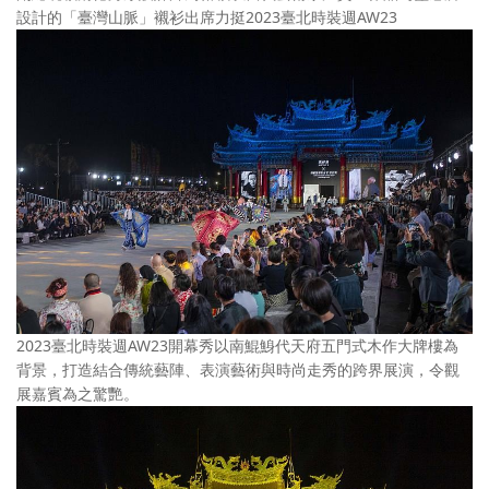
設計的「臺灣山脈」襯衫出席力挺2023臺北時裝週AW23
2023臺北時裝週AW23開幕秀以南鯤鯓代天府五門式木作大牌樓為
背景，打造結合傳統藝陣、表演藝術與時尚走秀的跨界展演，令觀
展嘉賓為之驚艷。