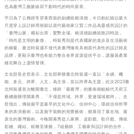
也為臺灣工藝脈絡寫下劃時代的時尚新章。
平日為了公務經常穿著西裝的副總統賴清德，今日創紀錄以最大
尺度穿上設計師周裕穎以當代藝術家江賢二作品為靈感所設計的
「臺灣山脈」襯衫出席，驚艷全場。賴清德副總統致詞時說，
「時尚是文明的象徵」，時裝秀則是代表國家的進步及生活藝術
的櫥窗。臺北時裝週不僅代表臺灣擁有具相當代表性的設計師及
品牌，更顯示臺灣也有能力整合各界資源提供平台，讓服裝產業
鏈在舞台上盡情發揮。
文化部長史哲表示，文化部舉辦臺北時裝週一直以「永續、機
能、多元、跨界、人文」為主張，並以跨界為主題，此次2023臺
北時裝週首次離開臺北，移師「最臺灣」的臺南南鯤鯓代天府王
爺總廟辦理開幕秀，「不僅是跨域、跨界，更連場域都跨」。史
哲指出，傳統廟宇是最早的文化中心、信仰中心，環繞信仰所帶
來的表演藝術，以及廟宇裝飾的視覺藝術，都展現了最在地、最
原生的臺灣藝術。今晚開幕秀從八家將、皮影戲、歌仔戲、傳統
彩繪、繩結、紙雕至漆藝，7組藝師、工藝家與設計師的合作，
共同將臺灣最在地的能量，躍上臺灣及國際的時尚舞台，「這是