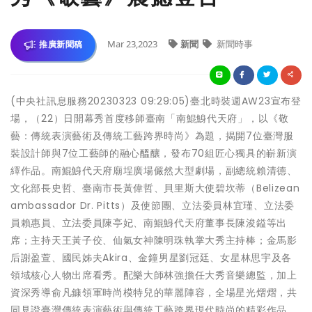
Mar 23,2023
新聞
新聞時事
推廣新聞稿
(中央社訊息服務20230323 09:29:05)臺北時裝週AW23宣布登
場，（22）日開幕秀首度移師臺南「南鯤鯓代天府」，以《敬
藝：傳統表演藝術及傳統工藝跨界時尚》為題，揭開7位臺灣服
裝設計師與7位工藝師的融心醞釀，發布70組匠心獨具的嶄新演
繹作品。南鯤鯓代天府廟埕廣場儼然大型劇場，副總統賴清德、
文化部長史哲、臺南市長黃偉哲、貝里斯大使碧坎蒂（Belizean
ambassador Dr. Pitts）及使節團、立法委員林宜瑾、立法委
員賴惠員、立法委員陳亭妃、南鯤鯓代天府董事長陳浚鎰等出
席；主持天王黃子佼、仙氣女神陳明珠執掌大秀主持棒；金馬影
后謝盈萱、國民姊夫Akira、金鐘男星劉冠廷、女星林思宇及各
領域核心人物出席看秀。配樂大師林強擔任大秀音樂總監，加上
資深秀導俞凡鏮領軍時尚模特兒的華麗陣容，全場星光熠熠，共
同見證臺灣傳統表演藝術與傳統工藝跨界現代時尚的精彩作品，