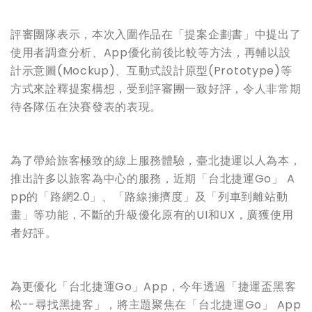
評審團隊表示，本次入圍作品在「提案企劃書」中提出了
使用者調查分析、App優化前後比較等方法，再輔以設
計示意圖(Mockup)、互動式設計原型(Prototype)等
方式來詮釋提案構想，受到評審團一致好評，令人非常期
待各隊伍在決賽發表的表現。
為了帶給旅客極致的線上服務體驗，臺北捷運以人為本，
推出許多以旅客為中心的服務，近期「台北捷運Go」 A
pp的「路網2.0」、「路線擁擠度」及「列車到離站動
畫」等功能，不斷的升級優化原有的UI和UX，廣獲使用
者好評。
為更優化「台北捷運Go」App，今年透過「捷運盃黑客
松--尋找黑捷客」，將主題聚焦在「台北捷運Go」 App