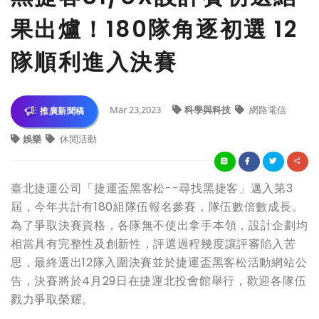
果出爐！180隊角逐初選 12
隊順利進入決賽
Mar 23,2023
科學與科技
網路電信
推廣新聞稿
娛樂
休閒活動
臺北捷運公司「捷運盃黑客松--尋找黑捷客」邁入第3
屆，今年共計有180組隊伍報名參賽，隊伍數倍數成長。
為了爭取決賽資格，各隊無不使出拿手本領，設計企劃均
相當具有完整性及創新性，評選過程幾度讓評審陷入苦
思，最終選出12隊入圍決賽並於捷運盃黑客松活動網站公
告，決賽將於4月29日在捷運北投會館舉行，歡迎各隊伍
戮力爭取榮耀。