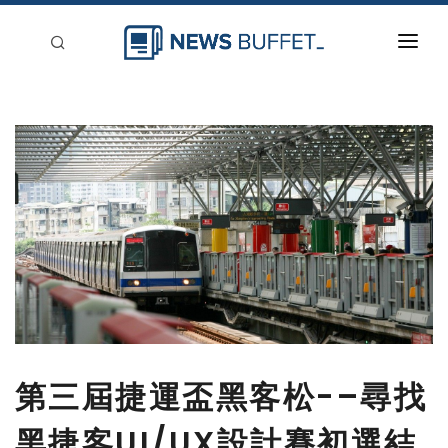
回到首頁
新聞稿分類
登入
刊登
第三屆捷運盃黑客松-–尋找
黑捷客UI/UX設計賽初選結