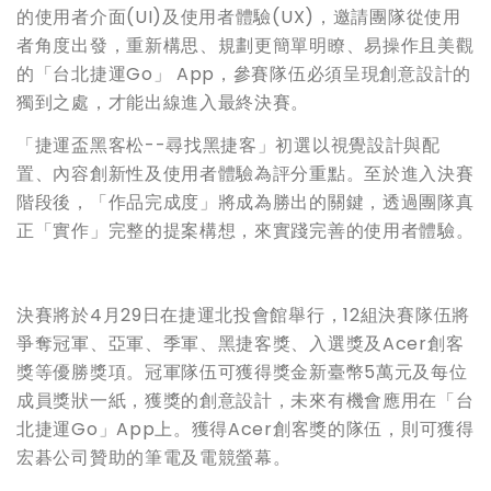
的使用者介面(UI)及使用者體驗(UX)，邀請團隊從使用
者角度出發，重新構思、規劃更簡單明瞭、易操作且美觀
的「台北捷運Go」 App，參賽隊伍必須呈現創意設計的
獨到之處，才能出線進入最終決賽。
「捷運盃黑客松--尋找黑捷客」初選以視覺設計與配
置、內容創新性及使用者體驗為評分重點。至於進入決賽
階段後，「作品完成度」將成為勝出的關鍵，透過團隊真
正「實作」完整的提案構想，來實踐完善的使用者體驗。
決賽將於4月29日在捷運北投會館舉行，12組決賽隊伍將
爭奪冠軍、亞軍、季軍、黑捷客獎、入選獎及Acer創客
獎等優勝獎項。冠軍隊伍可獲得獎金新臺幣5萬元及每位
成員獎狀一紙，獲獎的創意設計，未來有機會應用在「台
北捷運Go」App上。獲得Acer創客獎的隊伍，則可獲得
宏碁公司贊助的筆電及電競螢幕。